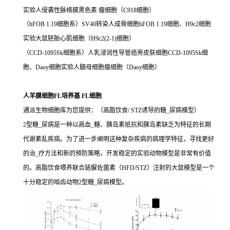
实验人侵袭性脉络膜黑色素 瘤细胞（C918细胞）
（hFOB 1.19细胞系）SV40转染人成骨细胞hFOB 1.19细胞、H9c2细胞
实验大鼠胚胎心肌细胞（H9c2(2-1)细胞）
（CCD-1095Sk细胞系）人乳浸润性导管癌旁皮肤细胞CCD-1095Sk细
胞、Daoy细胞实验人髓母细胞瘤细胞（Daoy细胞）
人羊膜细胞FL培养基 FL细胞
通派生物细胞库为您提供：（高脂饮食/ STZ诱导的糖_尿病模型）
2型糖_尿病是一种以高血_糖、胰岛素抵抗和胰岛素缺乏为特征的长期
代谢紊乱疾病。为了进一步阐明这种复杂疾病的病理学特征，寻找更好
的治_疗方法和新的预防策略，开发稳定的实验动物模型是非常有价值
的。高脂饮食喂养联合链脲佐菌素（HFD/STZ）注射的大鼠模型是一个
十分稳定的啮齿动物2型糖_尿病模型。