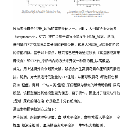
胰岛素抵抗是2型糖_尿病的重要特征之一。同时，大剂量链脲佐菌素
（streptozotocin，STZ）被广泛用于诱导小鼠发生1型糖_尿病。然而，
低剂量STZ可引起胰岛素分泌的轻度受损，这与人2型糖_尿病晚期阶段
的特征相似。基于以上特点，研究者已经开始通过饮食（高脂肪或高果
糖饮食）和STZ治_疗相结合的方法来开发一种新的糖_尿病模型。
首先，用上述特殊饮食喂养大鼠，最初会产生高胰岛素血症和胰岛素抵
抗。随后，对大鼠进行低剂量的STZ注射，从而导致胰岛B细胞损伤和
高血_糖症。得到一个与人类2型糖_尿病程极为相似的啮齿动物糖_尿病
模型，该模型相比其他模型更为便宜、易于操作，因此对于研究与评估
2型糖_尿病的潜在治_疗药物是十分有帮助的。
通派生物提供检测方式如下：
体重监测，组织病理学评估，血_糖水平检测，食物/水摄入量检测 ，空
腹血_糖浓度检测 ，血清胰岛素水平检测 ，生物标志物检测 。