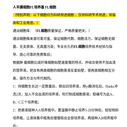
人羊膜细胞FL培养基 FL细胞
（特别声明：以下细胞均为科研用途细胞 ，仅供科研学术用途，非临
床和工业用途。）
通派细胞库：（
FL细胞
质量保证，严格质量把关；）
通派细胞株来源可靠可鉴，保证细胞代数、细胞活力，保证细胞无细
菌、无支原体、无真菌污染；专业长久的
FL细胞
培养技术经验与指
导、放心可靠的免费售后；
根据肿 瘤细胞比成纤维细胞贴壁速度慢的特点，并结合使用不加血清
的营养液，把含有两类细胞的细胞悬液反复贴壁，使两类细胞相互分
离，操作方法与传代相同。
1：待细胞生长达一定数量后，倒出旧培养液，用yi酶消化后，Hanks冲
洗2次，加入不含血清的培养液，吹打制成细胞悬液；取编号为此A、
B、C三个培养瓶；
2：把悬液接种入A培养瓶中。置温箱中静止培养5-20分钟后，轻轻倾斜
培养瓶，让液体集中瓶角后慢慢吸出全部培养液，再接种入B培养瓶中
后；