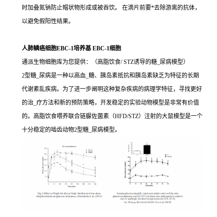
时加叠氮钠防止帽状物形成或被吞饮。 在滴片前要*去除游离的抗体，
以避免假阳性结果。
人肺鳞癌细胞EBC-1培养基 EBC-1细胞
通派生物细胞库为您提供：（高脂饮食/ STZ诱导的糖_尿病模型）
2型糖_尿病是一种以高血_糖、胰岛素抵抗和胰岛素缺乏为特征的长期
代谢紊乱疾病。为了进一步阐明这种复杂疾病的病理学特征，寻找更好
的治_疗方法和新的预防策略，开发稳定的实验动物模型是非常有价值
的。高脂饮食喂养联合链脲佐菌素（HFD/STZ）注射的大鼠模型是一个
十分稳定的啮齿动物2型糖_尿病模型。