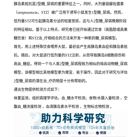
胰岛素抵抗是2型糖_尿病的重要特征之一。同时，大剂量链脲佐菌素
（streptozotocin，STZ）被广泛用于诱导小鼠发生1型糖_尿病。然而，
低剂量STZ可引起胰岛素分泌的轻度受损，这与人2型糖_尿病晚期阶段
的特征相似。基于以上特点，研究者已经开始通过饮食（高脂肪或高果
糖饮食）和STZ治_疗相结合的方法来开发一种新的糖_尿病模型。
首先，用上述特殊饮食喂养大鼠，最初会产生高胰岛素血症和胰岛素抵
抗。随后，对大鼠进行低剂量的STZ注射，从而导致胰岛B细胞损伤和
高血_糖症。得到一个与人类2型糖_尿病程极为相似的啮齿动物糖_尿病
模型，该模型相比其他模型更为便宜、易于操作，因此对于研究与评估
2型糖_尿病的潜在治_疗药物是十分有帮助的。
通派生物提供检测方式如下：
体重监测，组织病理学评估，血_糖水平检测，食物/水摄入量检测 ，空
腹血_糖浓度检测 ，血清胰岛素水平检测 ，生物标志物检测 。