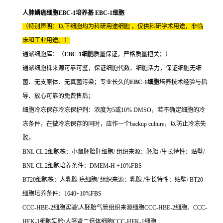
人肺鳞癌细胞EBC-1培养基 EBC-1细胞
（特别声明：以下细胞均为科研用途细胞 ，仅供科研学术用途，非临
床和工业用途。）
通派细胞库：（
EBC-1细胞
质量保证，严格质量把关；）
通派细胞株来源可靠可鉴，保证细胞代数、细胞活力，保证细胞无细
菌、无支原体、无真菌污染；专业长久的
EBC-1细胞
培养技术经验与指
导、放心可靠的免费售后；
细胞冷冻保存冷冻保护剂：浓度为5或10% DMSO，若不确定细胞的冷
冻条件，在做冷冻保存的同时，应作一个backup culture，以防止冷冻失
败。
BNL CL.2细胞株：小鼠胚胎肝细胞/ 组织来源：胚胎 /生长特性：贴壁/
BNL CL.2细胞培养条件：DMEM-H +10%FBS
BT20细胞株：人乳腺 癌细胞/ 组织来源：乳腺 /生长特性：贴壁/ BT20
细胞培养条件：1640+10%FBS
CCC-HBE-2细胞实验\人胚胎气管组织来源细胞CCC-HBE-2细胞、CCC-
HEK-1细胞实验\人胚肾二倍体细胞CCC-HEK-1细胞