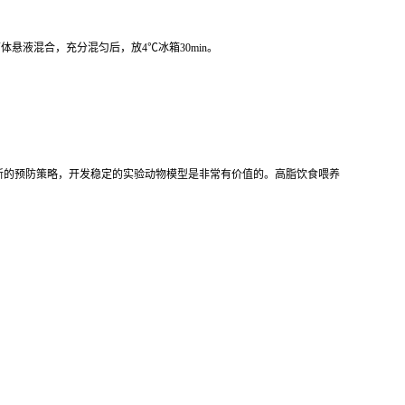
PA菌体悬液混合，充分混匀后，放4℃冰箱30min。
新的预防策略，开发稳定的实验动物模型是非常有价值的。高脂饮食喂养