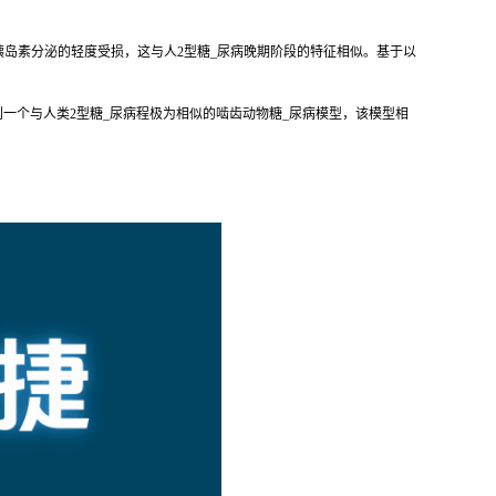
可引起胰岛素分泌的轻度受损，这与人2型糖_尿病晚期阶段的特征相似。基于以
一个与人类2型糖_尿病程极为相似的啮齿动物糖_尿病模型，该模型相