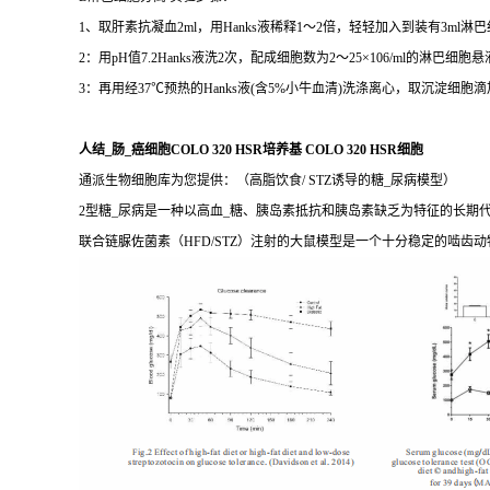
1、取肝素抗凝血2ml，用Hanks液稀释1～2倍，轻轻加入到装有3ml淋巴细胞
2：用pH值7.2Hanks液洗2次，配成细胞数为2～25×106/ml的淋巴
3：再用经37℃预热的Hanks液(含5%小牛血清)洗涤离心，取沉淀
人结_肠_癌细胞COLO 320 HSR培养基 COLO 320 HSR细胞
通派生物细胞库为您提供：（高脂饮食/ STZ诱导的糖_尿病模型）
2型糖_尿病是一种以高血_糖、胰岛素抵抗和胰岛素缺乏为特征的长
联合链脲佐菌素（HFD/STZ）注射的大鼠模型是一个十分稳定的啮齿动