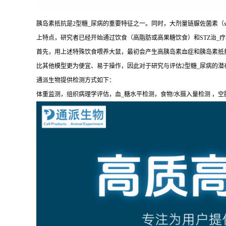
胰岛素抵抗是2型糖_尿病的重要特征之一。同时，大剂量链脲佐菌素（str
上特点，研究者已经开始通过饮食（高脂肪或高果糖饮食）和STZ治_
首先，用上述特殊饮食喂养大鼠，最初会产生高胰岛素血症和胰岛素抵抗
比其他模型更为便宜、易于操作，因此对于研究与评估2型糖_尿病的潜
通派生物提供检测方式如下：
体重监测，组织病理学评估，血_糖水平检测，食物/水摄入量检测 ，空