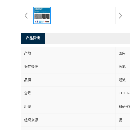
产品详请
产地
国内
保存条件
液氮
品牌
通派
COLO-
货号
用途
科研实
组织来源
肠