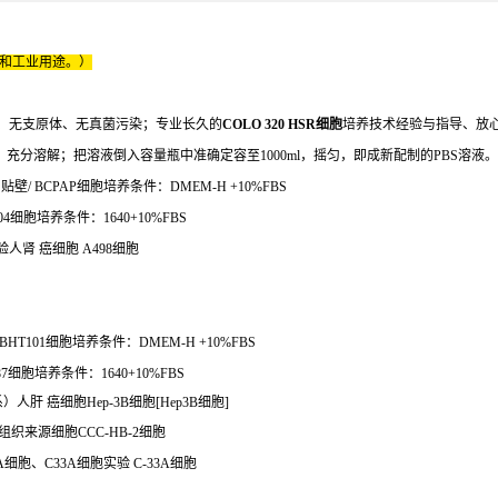
床和工业用途。）
、无支原体、无真菌污染；专业长久的
COLO 320 HSR细胞
培养技术经验与指导、放
充分溶解；把溶液倒入容量瓶中准确定容至1000ml，摇匀，即成新配制的PBS溶液。
/ BCPAP细胞培养条件：DMEM-H +10%FBS
04细胞培养条件：1640+10%FBS
人肾 癌细胞 A498细胞
HT101细胞培养条件：DMEM-H +10%FBS
7细胞培养条件：1640+10%FBS
）人肝 癌细胞Hep-3B细胞[Hep3B细胞]
组织来源细胞CCC-HB-2细胞
1A细胞、C33A细胞实验 C-33A细胞