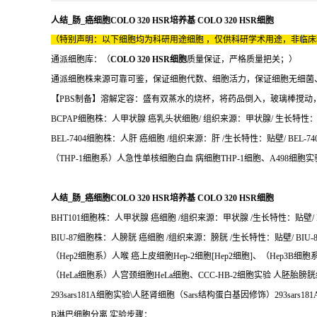
人结_肠_癌细胞COLO 320 HSR培养基 COLO 320 HSR细胞
（特别声明：以下细胞均为科研用途细胞 ，仅供科研学术用途，非临
通派细胞库：（
COLO 320 HSR细胞
质量保证，严格质量把关；）
通派细胞株来源可靠可鉴，保证细胞代数、细胞活力，保证细胞无细菌
【PBS制备】溶解定容：盛有双蒸水的烧杯，将药品倒入，玻璃棒搅动，
BCPAP细胞株：人甲状腺 癌乳头状细胞/ 组织来源：甲状腺/ 生长特性：贴壁
BEL-7404细胞株：人肝 癌细胞 /组织来源：肝 /生长特性：贴壁/ BEL-74
（THP-1细胞系）人急性单核细胞白血 病细胞THP-1细胞、A498细胞实验
人结_肠_癌细胞COLO 320 HSR培养基 COLO 320 HSR细胞
BHT101细胞株：人甲状腺 癌细胞 /组织来源：甲状腺 /生长特性：贴壁/ B
BIU-87细胞株：人膀胱 癌细胞 /组织来源：膀胱 /生长特性：贴壁/ BIU-8
（Hep2细胞系）人喉 癌上皮细胞Hep-2细胞[Hep2细胞]、（Hep3B细胞系
（HeLa细胞系）人宫颈细胞HeLa细胞、CCC-HB-2细胞实验 人胚胎膀胱
293sars181A细胞实验\人胚肾细胞（Sars结构蛋白基因修饰）293sars18
B淋巴细胞分离 实验步骤：