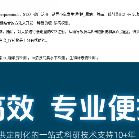
eptozotocin，STZ）被广泛用于诱导小鼠发生1型糖_尿病。然而，低剂量STZ
疗相结合的方法来开发一种新的糖_尿病模型。
。随后，对大鼠进行低剂量的STZ注射，从而导致胰岛B细胞损伤和高血_糖症。得到
在治_疗药物是十分有帮助的。
腹血_糖浓度检测 ，血清胰岛素水平检测 ，生物标志物检测 。