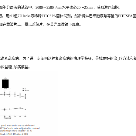
分层液的试管中，2000～2500 r/min水平离心20～25min，获取淋巴细胞。
细胞悬液。用pH值72Hanks液稀释FITCSPA菌体试剂，然后将淋巴细胞液与等量的FITCS
细胞滴加在载玻片上，覆以盖玻片，在荧光显微镜下观察。
期代谢紊乱疾病。为了进一步阐明这种复杂疾病的病理学特征，寻找更好的治_疗方法和
物2型糖_尿病模型。