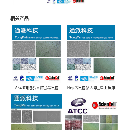
相关产品：
A549细胞系人肺_癌细胞
Hep-2细胞系人喉_癌上皮细
(A549细胞)
胞(Hep-2细胞)