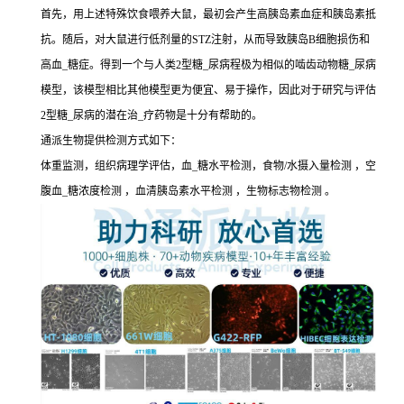
首先，用上述特殊饮食喂养大鼠，最初会产生高胰岛素血症和胰岛素抵
抗。随后，对大鼠进行低剂量的STZ注射，从而导致胰岛B细胞损伤和
高血_糖症。得到一个与人类2型糖_尿病程极为相似的啮齿动物糖_尿病
模型，该模型相比其他模型更为便宜、易于操作，因此对于研究与评估
2型糖_尿病的潜在治_疗药物是十分有帮助的。
通派生物提供检测方式如下：
体重监测，组织病理学评估，血_糖水平检测，食物/水摄入量检测 ，空
腹血_糖浓度检测 ，血清胰岛素水平检测 ，生物标志物检测 。