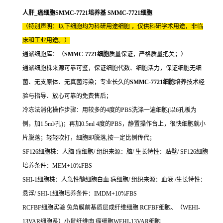
人肝_癌细胞SMMC-7721培养基 SMMC-7721细胞
（特别声明：以下细胞均为科研用途细胞 ，仅供科研学术用途，非临
床和工业用途。）
通派细胞库：（
SMMC-7721细胞
质量保证，严格质量把关；）
通派细胞株来源可靠可鉴，保证细胞代数、细胞活力，保证细胞无细
菌、无支原体、无真菌污染；专业长久的
SMMC-7721细胞
培养技术经
验与指导、放心可靠的免费售后；
冷冻法消化操作步骤：用较多的4度的PBS洗涤一遍细胞(以6孔板为
例，加1.5ml/孔)；再加0.5ml 4度的PBS，静置操作台上，很快细胞就小
片脱落；轻轻吹打，细胞即脱落,按一定比例传代；
SF126细胞株：人脑 瘤细胞/ 组织来源：脑/ 生长特性：贴壁/ SF126细胞
培养条件：MEM+10%FBS
SHI-1细胞株：人急性髓细胞白血 病细胞/ 组织来源：血液 /生长特性：
悬浮/ SHI-1细胞培养条件：IMDM+10%FBS
RCFBF细胞实验 兔角膜前基质层成纤维细胞 RCFBF细胞、（WEHI-
13VAR细胞系）小鼠纤维肉 瘤细胞WEHI-13VAR细胞