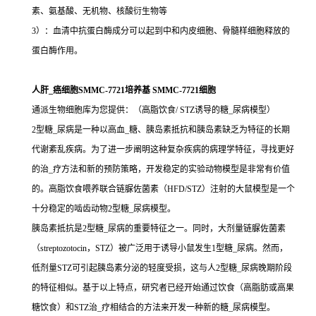
素、氨基酸、无机物、核酸衍生物等
3）：血清中抗蛋白酶成分可以起到中和内皮细胞、骨髓样细胞释放的
蛋白酶作用。
人肝_癌细胞SMMC-7721培养基 SMMC-7721细胞
通派生物细胞库为您提供：（高脂饮食/ STZ诱导的糖_尿病模型）
2型糖_尿病是一种以高血_糖、胰岛素抵抗和胰岛素缺乏为特征的长期
代谢紊乱疾病。为了进一步阐明这种复杂疾病的病理学特征，寻找更好
的治_疗方法和新的预防策略，开发稳定的实验动物模型是非常有价值
的。高脂饮食喂养联合链脲佐菌素（HFD/STZ）注射的大鼠模型是一个
十分稳定的啮齿动物2型糖_尿病模型。
胰岛素抵抗是2型糖_尿病的重要特征之一。同时，大剂量链脲佐菌素
（streptozotocin，STZ）被广泛用于诱导小鼠发生1型糖_尿病。然而，
低剂量STZ可引起胰岛素分泌的轻度受损，这与人2型糖_尿病晚期阶段
的特征相似。基于以上特点，研究者已经开始通过饮食（高脂肪或高果
糖饮食）和STZ治_疗相结合的方法来开发一种新的糖_尿病模型。