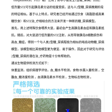
（streptozotocin，STZ）被广泛用于诱导小鼠发生1型糖_尿病。然而，
低剂量STZ可引起胰岛素分泌的轻度受损，这与人2型糖_尿病晚期阶段
的特征相似。基于以上特点，研究者已经开始通过饮食（高脂肪或高果
糖饮食）和STZ治_疗相结合的方法来开发一种新的糖_尿病模型。
首先，用上述特殊饮食喂养大鼠，最初会产生高胰岛素血症和胰岛素抵
抗。随后，对大鼠进行低剂量的STZ注射，从而导致胰岛B细胞损伤和
高血_糖症。得到一个与人类2型糖_尿病程极为相似的啮齿动物糖_尿病
模型，该模型相比其他模型更为便宜、易于操作，因此对于研究与评估
2型糖_尿病的潜在治_疗药物是十分有帮助的。
通派生物提供检测方式如下：
体重监测，组织病理学评估，血_糖水平检测，食物/水摄入量检测 ，空
腹血_糖浓度检测 ，血清胰岛素水平检测 ，生物标志物检测 。