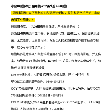
小鼠B细胞淋巴_瘤细胞A20培养基 A20细胞
（特别声明：以下细胞均为科研用途细胞 ，仅供科研学术用途，非临
床和工业用途。）
通派细胞库：（
A20细胞
质量保证，严格质量把关；）
通派细胞株来源可靠可鉴，保证细胞代数、细胞活力，保证细胞无细
菌、无支原体、无真菌污染；专业长久的
A20细胞
培养技术经验与指
导、放心可靠的免费售后；
细胞培养注意事项：细胞培养温度不低于0℃时，细胞有影响，并无伤
害、细胞放在4℃数小时后，再回到37℃培养，细胞仍能继续生长，细
胞代 谢随温度降低而减慢；
QBC939细胞株：人胆管 癌细胞 /组织来源：胆 /生长特性：贴
壁/QBC939细胞培养条件：1640+10%FBS
QGY-7701细胞株：人肝 癌细胞 /组织来源：肝 /生长特性：贴壁/QGY-
7701细胞培养条件：DMEM-H +10%FBS
COLO 205细胞实验/人结直肠腺癌细胞(COLO 205细胞系)、（A549细
胞系）人肺 癌细胞A549细胞 [A-549细胞]