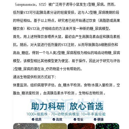
（streptozotocin，STZ）被广泛用于诱导小鼠发生1型糖_尿病。然而，
低剂量STZ可引起胰岛素分泌的轻度受损，这与人2型糖_尿病晚期阶段
的特征相似。基于以上特点，研究者已经开始通过饮食（高脂肪或高果
糖饮食）和STZ治_疗相结合的方法来开发一种新的糖_尿病模型。
首先，用上述特殊饮食喂养大鼠，最初会产生高胰岛素血症和胰岛素抵
抗。随后，对大鼠进行低剂量的STZ注射，从而导致胰岛B细胞损伤和
高血_糖症。得到一个与人类2型糖_尿病程极为相似的啮齿动物糖_尿病
模型，该模型相比其他模型更为便宜、易于操作，因此对于研究与评估
2型糖_尿病的潜在治_疗药物是十分有帮助的。
通派生物提供检测方式如下：
体重监测，组织病理学评估，血_糖水平检测，食物/水摄入量检测 ，空
腹血_糖浓度检测 ，血清胰岛素水平检测 ，生物标志物检测 。