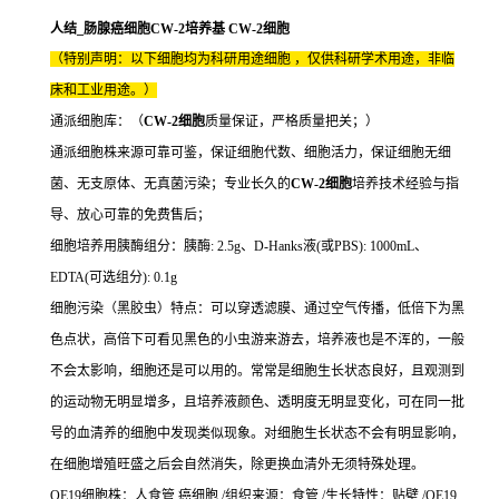
人结_肠腺癌细胞CW-2培养基 CW-2细胞
（特别声明：以下细胞均为科研用途细胞 ，仅供科研学术用途，非临
床和工业用途。）
通派细胞库：（
CW-2细胞
质量保证，严格质量把关；）
通派细胞株来源可靠可鉴，保证细胞代数、细胞活力，保证细胞无细
菌、无支原体、无真菌污染；专业长久的
CW-2细胞
培养技术经验与指
导、放心可靠的免费售后；
细胞培养用胰酶组分：胰酶: 2.5g、D-Hanks液(或PBS): 1000mL、
EDTA(可选组分): 0.1g
细胞污染（黑胶虫）特点：可以穿透滤膜、通过空气传播，低倍下为黑
色点状，高倍下可看见黑色的小虫游来游去，培养液也是不浑的，一般
不会太影响，细胞还是可以用的。常常是细胞生长状态良好，且观测到
的运动物无明显增多，且培养液颜色、透明度无明显变化，可在同一批
号的血清养的细胞中发现类似现象。对细胞生长状态不会有明显影响，
在细胞增殖旺盛之后会自然消失，除更换血清外无须特殊处理。
OE19细胞株：人食管 癌细胞 /组织来源：食管 /生长特性：贴壁 /OE19