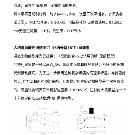
血清；恶性肿 瘤细胞：无需血清能生长；
粉末培养基配制材料：纯水(milli-Q水或二次至三次蒸馏水，水品质非
常重要)，粉末培养基，NaHCO3，电磁搅拌器 无菌血清瓶，0.1或0.2
mm无菌过滤膜，pH计，真空泵，CO2气体；
人结直肠腺癌细胞HCT 116培养基 HCT 116细胞
通派生物细胞库为您提供：（高脂饮食/ STZ诱导的糖_尿病模型）
2型糖_尿病是一种以高血_糖、胰岛素抵抗和胰岛素缺乏为特征的长期
代谢紊乱疾病。为了进一步阐明这种复杂疾病的病理学特征，寻找更好
的治_疗方法和新的预防策略，开发稳定的实验动物模型是非常有价值
的。高脂饮食喂养联合链脲佐菌素（HFD/STZ）注射的大鼠模型是一个
十分稳定的啮齿动物2型糖_尿病模型。