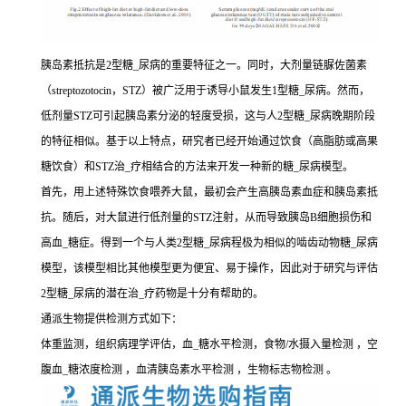
胰岛素抵抗是2型糖_尿病的重要特征之一。同时，大剂量链脲佐菌素
（streptozotocin，STZ）被广泛用于诱导小鼠发生1型糖_尿病。然而，
低剂量STZ可引起胰岛素分泌的轻度受损，这与人2型糖_尿病晚期阶段
的特征相似。基于以上特点，研究者已经开始通过饮食（高脂肪或高果
糖饮食）和STZ治_疗相结合的方法来开发一种新的糖_尿病模型。
首先，用上述特殊饮食喂养大鼠，最初会产生高胰岛素血症和胰岛素抵
抗。随后，对大鼠进行低剂量的STZ注射，从而导致胰岛B细胞损伤和
高血_糖症。得到一个与人类2型糖_尿病程极为相似的啮齿动物糖_尿病
模型，该模型相比其他模型更为便宜、易于操作，因此对于研究与评估
2型糖_尿病的潜在治_疗药物是十分有帮助的。
通派生物提供检测方式如下：
体重监测，组织病理学评估，血_糖水平检测，食物/水摄入量检测 ，空
腹血_糖浓度检测 ，血清胰岛素水平检测 ，生物标志物检测 。