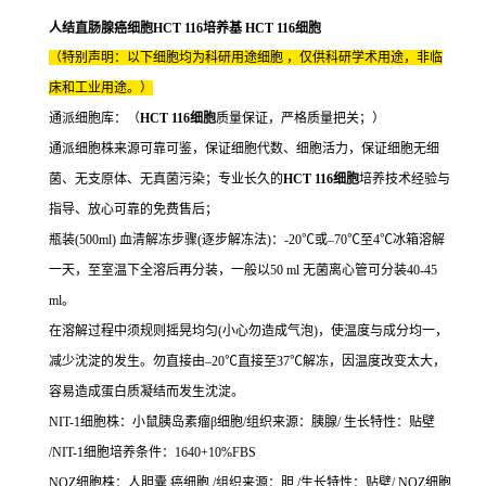
人结直肠腺癌细胞HCT 116培养基 HCT 116细胞
（特别声明：以下细胞均为科研用途细胞 ，仅供科研学术用途，非临
床和工业用途。）
通派细胞库：（
HCT 116细胞
质量保证，严格质量把关；）
通派细胞株来源可靠可鉴，保证细胞代数、细胞活力，保证细胞无细
菌、无支原体、无真菌污染；专业长久的
HCT 116细胞
培养技术经验与
指导、放心可靠的免费售后；
瓶装(500ml) 血清解冻步骤(逐步解冻法)：-20℃或–70℃至4℃冰箱溶解
一天，至室温下全溶后再分装，一般以50 ml 无菌离心管可分装40-45
ml。
在溶解过程中须规则摇晃均匀(小心勿造成气泡)，使温度与成分均一，
减少沈淀的发生。勿直接由–20℃直接至37℃解冻，因温度改变太大，
容易造成蛋白质凝结而发生沈淀。
NIT-1细胞株：小鼠胰岛素瘤β细胞/组织来源：胰腺/ 生长特性：贴壁
/NIT-1细胞培养条件：1640+10%FBS
NOZ细胞株：人胆囊 癌细胞 /组织来源：胆 /生长特性：贴壁/ NOZ细胞