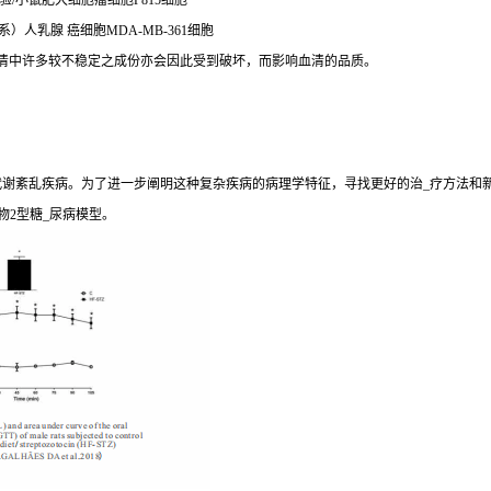
胞实验/小鼠肥大细胞瘤细胞P815细胞
系）人乳腺 癌细胞MDA-MB-361细胞
血清中许多较不稳定之成份亦会因此受到破坏，而影响血清的品质。
期代谢紊乱疾病。为了进一步阐明这种复杂疾病的病理学特征，寻找更好的治_疗方法和
物2型糖_尿病模型。