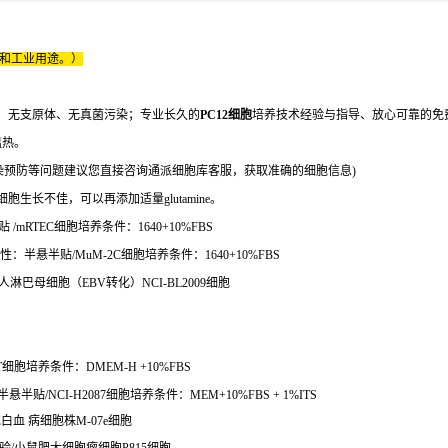
床和工业用途。）
、无支原体、无真菌污染；专业长久的
PC12细胞
培养技术经验与指导、放心可靠的免
温热。
染预防等问题建议您直接咨询通派细胞库客服，获取准确的细胞信息)
细胞生长不佳，可以再添加适量glutamine。
mRTEC细胞培养条件：1640+10%FBS
：半悬半贴/MuM-2C细胞培养条件：1640+10%FBS
淋巴母细胞（EBV转化）NCI-BL2009细胞
细胞培养条件：DMEM-H +10%FBS
贴/NCI-H2087细胞培养条件：MEM+10%FBS + 1%ITS
胞白血 病细胞株M-07e细胞