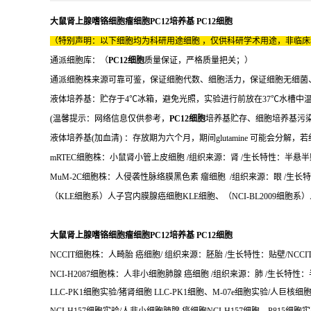
大鼠肾上腺嗜铬细胞瘤细胞PC12培养基 PC12细胞
（特别声明：以下细胞均为科研用途细胞 ，仅供科研学术用途，非临
通派细胞库：（
PC12细胞
质量保证，严格质量把关；）
通派细胞株来源可靠可鉴，保证细胞代数、细胞活力，保证细胞无细菌
液体培养基：贮存于4℃冰箱，避免光照，实验进行前放在37℃水槽中
(温馨提示：网络信息仅供参考，
PC12细胞
培养基贮存、细胞培养基污
液体培养基(加血清) ：存放期为六个月，期间glutamine 可能会分解，若
mRTEC细胞株：小鼠肾小管上皮细胞 /组织来源：肾 /生长特性：半悬半贴 /
MuM-2C细胞株：人侵袭性脉络膜黑色素 瘤细胞 /组织来源：眼 /生长特性
（KLE细胞系）人子宫内膜腺癌细胞KLE细胞、（NCI-BL2009细胞系）人
大鼠肾上腺嗜铬细胞瘤细胞PC12培养基 PC12细胞
NCCIT细胞株：人畸胎 癌细胞/ 组织来源：胚胎 /生长特性：贴壁/NCCIT
NCI-H2087细胞株：人非小细胞肺腺 癌细胞 /组织来源：肺 /生长特性：半悬半
LLC-PK1细胞实验/猪肾细胞 LLC-PK1细胞、M-07e细胞实验/人巨核细