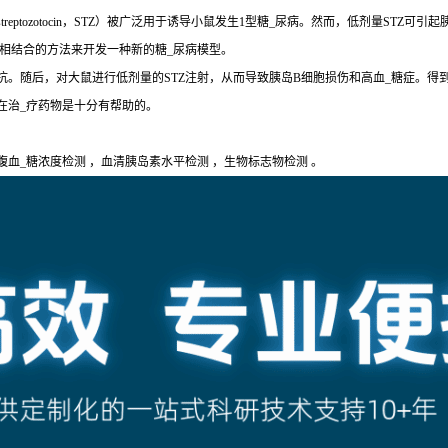
eptozotocin，STZ）被广泛用于诱导小鼠发生1型糖_尿病。然而，低剂量STZ
疗相结合的方法来开发一种新的糖_尿病模型。
。随后，对大鼠进行低剂量的STZ注射，从而导致胰岛B细胞损伤和高血_糖症。得到
在治_疗药物是十分有帮助的。
腹血_糖浓度检测 ，血清胰岛素水平检测 ，生物标志物检测 。