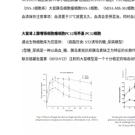
NCI-H157细胞实验/人非小细胞肺腺 癌细胞NCI-H157细胞、P815细
（INS-1细胞系）大鼠胰岛细胞瘤细胞INS-1细胞、（MDA-MB-361细胞
血清保存注意事项：血清置于37℃放置太久，血清会变得混浊，同时
大鼠肾上腺嗜铬细胞瘤细胞PC12培养基 PC12细胞
通派生物细胞库为您提供：（高脂饮食/ STZ诱导的糖_尿病模型）
2型糖_尿病是一种以高血_糖、胰岛素抵抗和胰岛素缺乏为特征的长
联合链脲佐菌素（HFD/STZ）注射的大鼠模型是一个十分稳定的啮齿动