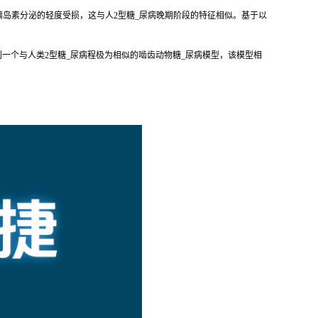
可引起胰岛素分泌的轻度受损，这与人2型糖_尿病晚期阶段的特征相似。基于以
一个与人类2型糖_尿病程极为相似的啮齿动物糖_尿病模型，该模型相