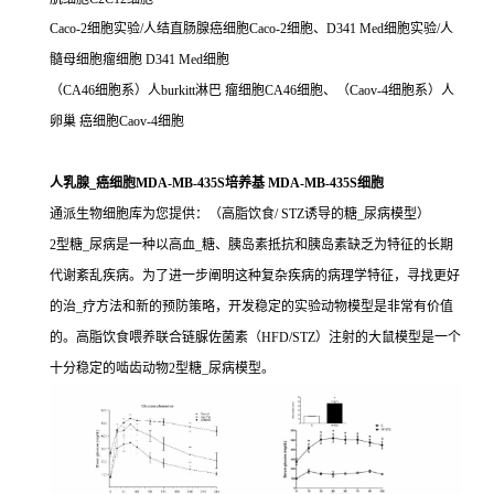
Caco-2细胞实验/人结直肠腺癌细胞Caco-2细胞、D341 Med细胞实验/人
髓母细胞瘤细胞 D341 Med细胞
（CA46细胞系）人burkitt淋巴 瘤细胞CA46细胞、（Caov-4细胞系）人
卵巢 癌细胞Caov-4细胞
人乳腺_癌细胞MDA-MB-435S培养基 MDA-MB-435S细胞
通派生物细胞库为您提供：（高脂饮食/ STZ诱导的糖_尿病模型）
2型糖_尿病是一种以高血_糖、胰岛素抵抗和胰岛素缺乏为特征的长期
代谢紊乱疾病。为了进一步阐明这种复杂疾病的病理学特征，寻找更好
的治_疗方法和新的预防策略，开发稳定的实验动物模型是非常有价值
的。高脂饮食喂养联合链脲佐菌素（HFD/STZ）注射的大鼠模型是一个
十分稳定的啮齿动物2型糖_尿病模型。