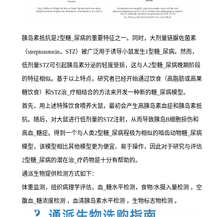
胰岛素抵抗是2型糖_尿病的重要特征之一。同时，大剂量链脲佐菌素
（streptozotocin，STZ）被广泛用于诱导小鼠发生1型糖_尿病。然而，
低剂量STZ可引起胰岛素分泌的轻度受损，这与人2型糖_尿病晚期阶段
的特征相似。基于以上特点，研究者已经开始通过饮食（高脂肪或高果
糖饮食）和STZ治_疗相结合的方法来开发一种新的糖_尿病模型。
首先，用上述特殊饮食喂养大鼠，最初会产生高胰岛素血症和胰岛素抵
抗。随后，对大鼠进行低剂量的STZ注射，从而导致胰岛B细胞损伤和
高血_糖症。得到一个与人类2型糖_尿病程极为相似的啮齿动物糖_尿病
模型，该模型相比其他模型更为便宜、易于操作，因此对于研究与评估
2型糖_尿病的潜在治_疗药物是十分有帮助的。
通派生物提供检测方式如下：
体重监测，组织病理学评估，血_糖水平检测，食物/水摄入量检测 ，空
腹血_糖浓度检测 ，血清胰岛素水平检测 ，生物标志物检测 。