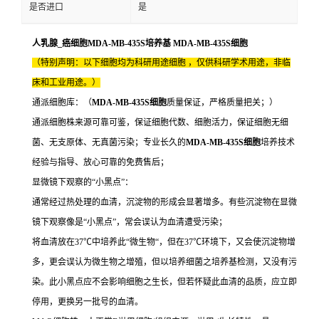
是否进口
是
人乳腺_癌细胞MDA-MB-435S培养基 MDA-MB-435S细胞
（特别声明：以下细胞均为科研用途细胞 ，仅供科研学术用途，非临
床和工业用途。）
通派细胞库：（
MDA-MB-435S细胞
质量保证，严格质量把关；）
通派细胞株来源可靠可鉴，保证细胞代数、细胞活力，保证细胞无细
菌、无支原体、无真菌污染；专业长久的
MDA-MB-435S细胞
培养技术
经验与指导、放心可靠的免费售后；
显微镜下观察的“小黑点”：
通常经过热处理的血清，沉淀物的形成会显著增多。有些沉淀物在显微
镜下观察像是“小黑点”，常会误认为血清遭受污染；
将血清放在37℃中培养此“微生物“，但在37℃环境下，又会使沉淀物增
多，更会误认为微生物之增殖，但以培养细菌之培养基检测，又没有污
染。此小黑点应不会影响细胞之生长，但若怀疑此血清的品质，应立即
停用，更换另一批号的血清。