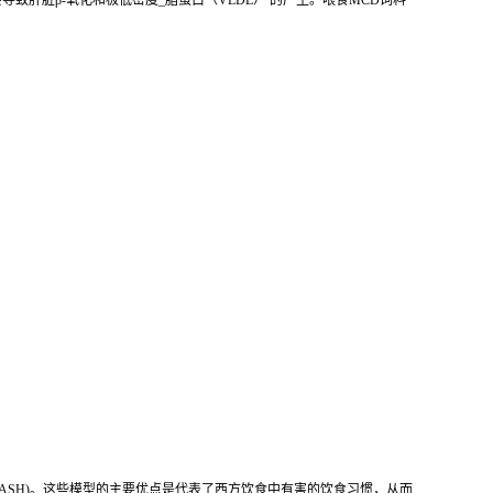
致肝脏β-氧化和极低密度_脂蛋白（VLDL） 的产生。喂食MCD饲料
。
NASH)。这些模型的主要优点是代表了西方饮食中有害的饮食习惯，从而