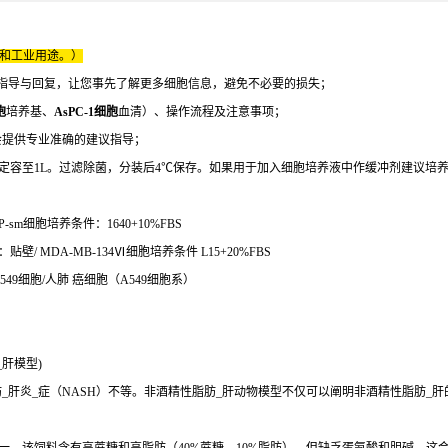
床和工业用途。）
指导与回复，让您事先了解更多细胞信息，避免不必要的损失；
胞
培养基、
AsPC-1细胞
血清）、操作流程及注意事项；
会提供专业准确的建议指导；
鲜三蒸水定容至1L。过滤除菌，分装后4℃保存。如果用于加入细胞培养液中作缓冲剂建议培
sm细胞培养条件：1640+10%FBS
/ MDA-MB-134Ⅵ细胞培养条件 L15+20%FBS
-549细胞/人肺 癌细胞（A549细胞系）
肝模型)
肝炎_症（NASH）不等。非酒精性脂肪_肝动物模型不仅可以阐明非酒精性脂肪_肝