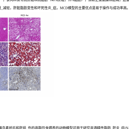
，该饲料含有高蔗糖和高脂肪（40%蔗糖，10%脂肪），但缺乏蛋氨酸和胆碱，这会导
重_减轻，肝脏脂肪变性和坏死性炎_症。MCD模型的主要优点是易于操作与成功率高
胰岛素抵抗和肝损_伤的高脂饮食喂养的动物模型可用于研究非酒精性脂肪_肝炎_症(