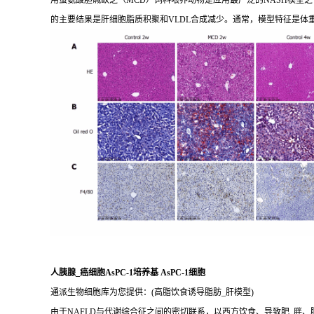
用蛋氨酸胆碱缺乏（MCD）饲料喂养动物是应用最广泛的NASH模型之一
的主要结果是肝细胞脂质积聚和VLDL合成减少。通常，模型特征是体
人胰腺_癌细胞AsPC-1培养基 AsPC-1细胞
通派生物细胞库为您提供：(高脂饮食诱导脂肪_肝模型)
由于NAFLD与代谢综合征之间的密切联系，以西方饮食、导致肥_胖、