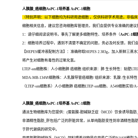
人胰腺_癌细胞AsPC-1培养基 AsPC-1细胞
（特别声明：以下细胞均为科研用途细胞 ，仅供科研学术用途，非临
细胞相关信息，建议您咨询细胞库管理员，我们会提供专业准确的建议
1：请仔细阅读说明书，事先了解更多细胞特性、培养条件（
AsPC-1细
2：细胞培养过程中，遇到不清楚不确定的问题，务必及时反馈，我们
【HEPES缓冲液配制方法】：准确称取HEPES 2.383g，加入新
将产生对细胞有毒性的过氧化氢。
LTEP-sm细胞株：人小细胞肺 癌细胞 组织来源：肺 生长特性：贴壁LTEP-
MDA-MB-134Ⅵ细胞株：人乳腺导管癌细胞/ 组织来源：乳腺 /生长特性：贴壁
（LTEP-sm细胞系）人小细胞肺 癌细胞LTEP-sm细胞、A549细胞实验/A
人胰腺_癌细胞AsPC-1培养基 AsPC-1细胞
通派生物细胞库为您提供：(蛋氨酸-胆碱缺乏症（MCD）饮食诱导脂肪_
非酒精性脂肪_肝包括广泛的肝脏异常，从单纯脂肪变性到非酒精性脂肪_
于肝代谢病的研究中。