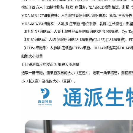
模仿了西方人非酒精性脂肪_肝发_病因素，但与MCD模型相比，肝损_
MDA-MB-175Ⅶ细胞株：人乳腺导管癌细胞 /组织来源：乳腺/ 生长特性：贴
MDA-MB-361细胞株：人乳腺 癌细胞 /组织来源：乳腺 /生长特性：贴壁 /
（KP-N-NS细胞系）人肾上腺神经母细胞瘤细胞KP-N-NS细胞、Cyc-Ta
（LS180细胞系）人结 肠腺癌细胞LS 180细胞(CL-187) [LS180细胞
（LTEP-s细胞系）人肺鳞 癌细胞LTEP-s细胞、DU 145细胞实验/DU14
细胞大小测量
1. 目镜测微尺的校正 2. 细胞大小测量
选取一肝细胞，测细胞及核的大小（直径），选取一曲细精管，测精原
小（长X宽）及核的大小（直径）。