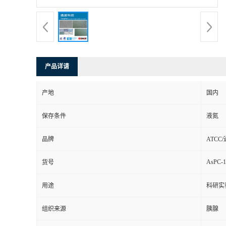
产品详请
产地
国内
保存条件
液氮
品牌
ATCC
AsPC-1
货号
用途
科研实
组织来源
胰腺