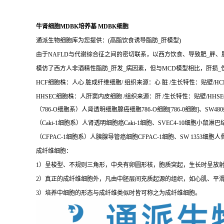
牛肾细胞MDBK培养基 MDBK细胞
通派生物细胞库为您提供：(高脂饮食诱导脂肪_肝模型)
由于NAFLD与代谢综合征之间的密切联系，以西方饮食、导致肥_胖、
模仿了西方人非酒精性脂肪_肝发_病因素，但与MCD模型相比，肝损_
HCF细胞株：人心 脏成纤维细胞/ 组织来源：心 脏 /生长特性：贴壁/HCF
HHSEC细胞株：人肝窦内皮细胞 /组织来源：肝 /生长特性：贴壁/HHS
（786-O细胞系）人肾透明细胞腺癌细胞786-O细胞[786-0细胞]、SW4
（Caki-1细胞系）人肾透明细胞癌Caki-1细胞、SVEC4-10细胞小鼠淋
（CFPAC-1细胞系）人胰腺导管癌细胞CFPAC-1细胞、SW 1353细胞人
成纤维细胞：
1）呈梭型、不规则三角形，中央有卵圆形核，胞质突起，生长时呈放
2）真正的成纤维细胞外，凡由中胚层间充质起源的组织，如心肌、平滑
3）培养中细胞的形态与成纤维类似时皆可称之为成纤维细胞。