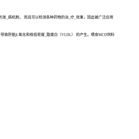
的发_病机制， 而且可以检测各种药物的治_疗_效果，因此被广泛应用
致肝脏β-氧化和极低密度_脂蛋白（VLDL） 的产生。喂食MCD饲料
。