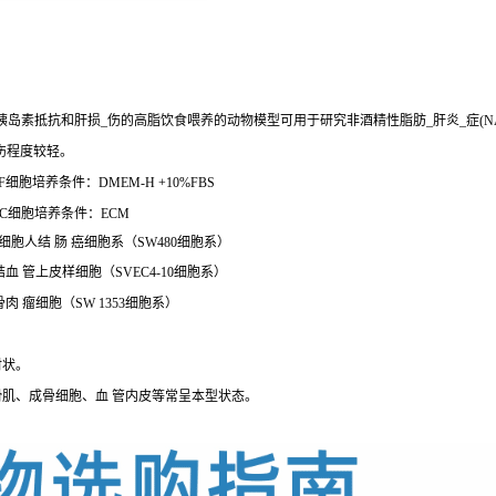
胰岛素抵抗和肝损_伤的高脂饮食喂养的动物模型可用于研究非酒精性脂肪_肝炎_症(
伤程度较轻。
细胞培养条件：DMEM-H +10%FBS
EC细胞培养条件：ECM
80细胞人结 肠 癌细胞系（SW480细胞系）
巴结血 管上皮样细胞（SVEC4-10细胞系）
骨肉 瘤细胞（SW 1353细胞系）
射状。
肌、成骨细胞、血 管内皮等常呈本型状态。