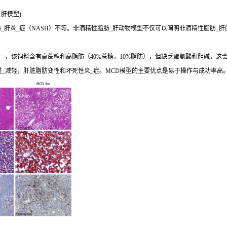
肝模型)
肝炎_症（NASH）不等。非酒精性脂肪_肝动物模型不仅可以阐明非酒精性脂肪_肝
，该饲料含有高蔗糖和高脂肪（40%蔗糖，10%脂肪），但缺乏蛋氨酸和胆碱，这会导
重_减轻，肝脏脂肪变性和坏死性炎_症。MCD模型的主要优点是易于操作与成功率高