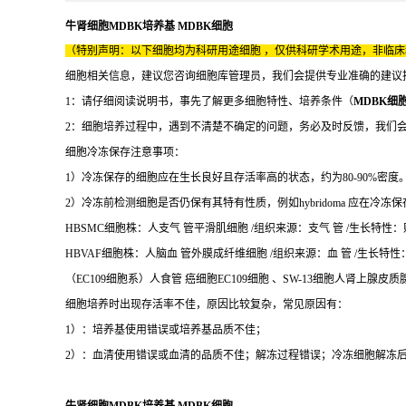
牛肾细胞MDBK培养基 MDBK细胞
（特别声明：以下细胞均为科研用途细胞 ，仅供科研学术用途，非临
细胞相关信息，建议您咨询细胞库管理员，我们会提供专业准确的建议
1：请仔细阅读说明书，事先了解更多细胞特性、培养条件（
MDBK细
2：细胞培养过程中，遇到不清楚不确定的问题，务必及时反馈，我们
细胞冷冻保存注意事项：
1）冷冻保存的细胞应在生长良好且存活率高的状态，约为80-90%密度
2）冷冻前检测细胞是否仍保有其特有性质，例如hybridoma 应在冷
HBSMC细胞株：人支气 管平滑肌细胞 /组织来源：支气 管 /生长特性：
HBVAF细胞株：人脑血 管外膜成纤维细胞 /组织来源：血 管 /生长特性：贴
（EC109细胞系）人食管 癌细胞EC109细胞 、SW-13细胞人肾上腺皮质
细胞培养时出现存活率不佳，原因比较复杂，常见原因有：
1）：培养基使用错误或培养基品质不佳；
2）：血清使用错误或血清的品质不佳；解冻过程错误；冷冻细胞解冻