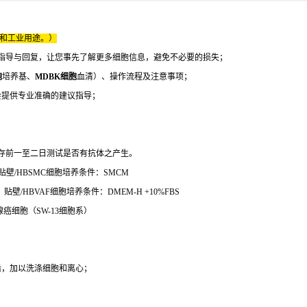
床和工业用途。）
指导与回复，让您事先了解更多细胞信息，避免不必要的损失；
胞
培养基、
MDBK细胞
血清）、操作流程及注意事项；
会提供专业准确的建议指导；
。
冻保存前一至二日测试是否有抗体之产生。
贴壁/HBSMC细胞培养条件：SMCM
壁/HBVAF细胞培养条件：DMEM-H +10%FBS
腺癌细胞（SW-13细胞系）
后，加以洗涤细胞和离心；