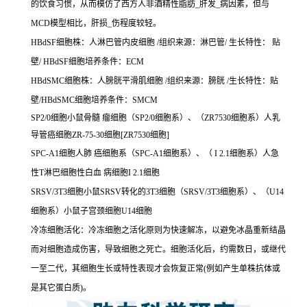
的饮食习惯，从而模仿了西方人非酒精性脂肪_肝发_病因素，但与
MCD模型相比，肝损_伤程度较轻。
HBdSF细胞株：人淋巴管内皮细胞 /组织来源：淋巴管/ 生长特性： 贴
壁/ HBdSF细胞培养条件：ECM
HBdSMC细胞株：人膀胱平滑肌细胞 /组织来源：膀胱 /生长特性：贴
壁/HBdSMC细胞培养条件：SMCM
SP2/0细胞小鼠骨髓 瘤细胞（SP2/0细胞系）、（ZR7530细胞系）人乳
导管癌细胞ZR-75-30细胞[ZR7530细胞]
SPC-A1细胞人肺 癌细胞系（SPC-A1细胞系）、（ I 2.1细胞系）人急
性T淋巴细胞性白血 病细胞I 2.1细胞
SRSV/3T3细胞小鼠SRSV转化的3T3细胞（SRSV/3T3细胞系）、（U14
细胞系）小鼠子宫颈细胞U14细胞
冷冻细胞活化：冷冻细胞之活化原则为快速解冻，以避免冰晶重新结晶
而对细胞造成伤害，导致细胞之死亡。细胞活化后，约需数日，或继代
一至二代，其细胞生长或特性表现才会恢复正常(例如产生单株抗体或
是其它蛋白质)。