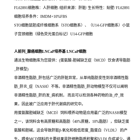
FL62891细胞株：人肝细胞 /组织来源：肝脏/ 生长特性：贴壁/ FL62891
细胞培养条件：IMDM+10%FBS
STO细胞鼠胚成纤维细胞系（STO细胞系）、（U14-GFP细胞系）小鼠
子宫颈细胞（绿色荧光蛋白标记）U14-GFP细胞
人前列_腺癌细胞LNCaP培养基 LNCaP细胞
通派生物细胞库为您提供：(蛋氨酸-胆碱缺乏症（MCD）饮食诱导脂肪
_肝模型)
非酒精性脂肪_肝包括广泛的肝脏异常，从单纯脂肪变性到非酒精性脂
肪_肝炎_症（NASH）不等。非酒精性脂肪_肝动物模型不仅可以阐明
非酒精性脂肪_肝的发_病机制， 而且可以检测各种药物的治_疗_效
果，因此被广泛应用于肝代谢病的研究中。
用蛋氨酸胆碱缺乏（MCD）饲料喂养动物是应用最广泛的NASH模型
之一，该饲料含有高蔗糖和高脂肪（40%蔗糖，10%脂肪），但缺乏蛋
氨酸和胆碱，这会导致肝脏β-氧化和极低密度_脂蛋白（VLDL） 的产
生。喂食MCD饲料的主要结果是肝细胞脂质积聚和VLDL合成减少。通