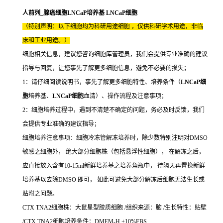
人前列_腺癌细胞LNCaP培养基 LNCaP细胞
（特别声明：以下细胞均为科研用途细胞 ，仅供科研学术用途，非临
床和工业用途。）
细胞相关信息，建议您咨询细胞库管理员，我们会提供专业准确的建议
指导与回复，让您事先了解更多细胞信息，避免不必要的损失；
1：请仔细阅读说明书，事先了解更多细胞特性、培养条件（
LNCaP细
胞
培养基、
LNCaP细胞
血清）、操作流程及注意事项；
2：细胞培养过程中，遇到不清楚不确定的问题，务必及时反馈，我们
会提供专业准确的建议指导；
细胞培养注意事项：细胞冷冻管解冻培养时，除少数特别注明对DMSO
敏感之细胞外， 绝大部分细胞株（包括悬浮性细胞）， 在解冻之后，
应直接放入含有10-15ml新鲜培养基之培养角瓶中， 待隔天再置换新鲜
培养基以去除DMSO 即可， 如此可避免大部分解冻后细胞无法生长或
贴附之问题。
CTX TNA2细胞株：大鼠星型胶质细胞 /组织来源：脑 /生长特性：贴壁
/CTX TNA2细胞培养条件：DMEM-H +10%FBS