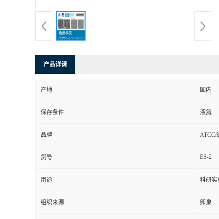
产品详请
产地
国内
保存条件
液氮
品牌
ATCC
ES-2
货号
用途
科研实
组织来源
卵巢