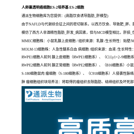
人卵巢透明癌细胞ES-2培养基 ES-2细胞
通派生物细胞库为您提供：(高脂饮食诱导脂肪_肝模型)
由于NAFLD与代谢综合征之间的密切联系，以西方饮食、导致肥_胖、
模仿了西方人非酒精性脂肪_肝发_病因素，但与MCD模型相比，肝损_
MMEC细胞株：小鼠乳腺上皮细胞 / 组织来源：乳腺 /生长特性：贴壁/MM
MOLM-13细胞株：人急性髓系白血 病细胞 /组织来源：血液 /生长特性：悬
RWPE1细胞人前列 腺上皮细胞（RWPE1细胞系）、（Cl.Ly1+2-/9细胞系）
RWPE2细胞人前列 腺正常细胞（RWPE2细胞系）、（B16细胞系）小鼠
S-180细胞鼠肉 瘤细胞（S-180细胞系）、（C918细胞系）人侵袭性脉
肿 瘤细胞组织块培养法：将取得的瘤组织去除脂肪、结缔组织及坏死部分；