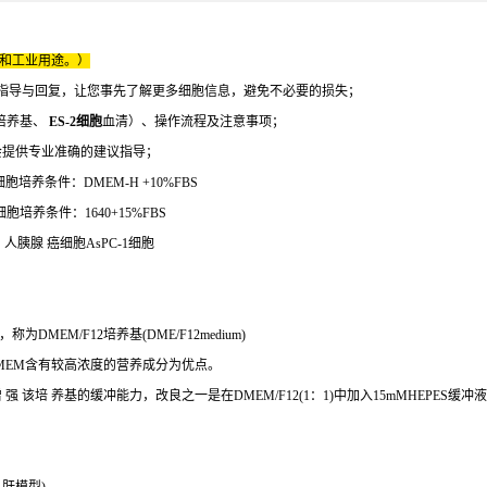
床和工业用途。）
指导与回复，让您事先了解更多细胞信息，避免不必要的损失；
培养基、
ES-2细胞
血清）、操作流程及注意事项；
会提供专业准确的建议指导；
培养条件：DMEM-H +10%FBS
胞培养条件：1640+15%FBS
系）人胰腺 癌细胞AsPC-1细胞
MEM/F12培养基(DME/F12medium)
MEM含有较高浓度的营养成分为优点。
培 养基的缓冲能力，改良之一是在DMEM/F12(1：1)中加入15mMHEPES缓冲