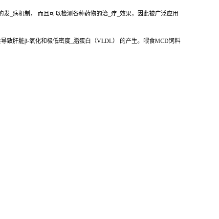
的发_病机制， 而且可以检测各种药物的治_疗_效果，因此被广泛应用
致肝脏β-氧化和极低密度_脂蛋白（VLDL） 的产生。喂食MCD饲料
。