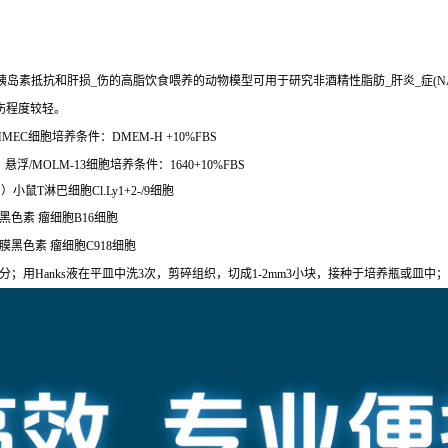
胰岛素抵抗和肝损_伤的高脂饮食喂养的动物模型可用于研究非酒精性脂肪_肝炎_症(
伤程度较轻。
EC细胞培养条件：DMEM-H +10%FBS
浮/MOLM-13细胞培养条件：1640+10%FBS
小鼠T淋巴细胞Cl.Ly1+2-/9细胞
黑色素 瘤细胞B16细胞
络膜黑色素 瘤细胞C918细胞
用Hanks液在平皿中洗3次，剪碎组织，切成1-2mm3小块，接种于培养瓶或皿中