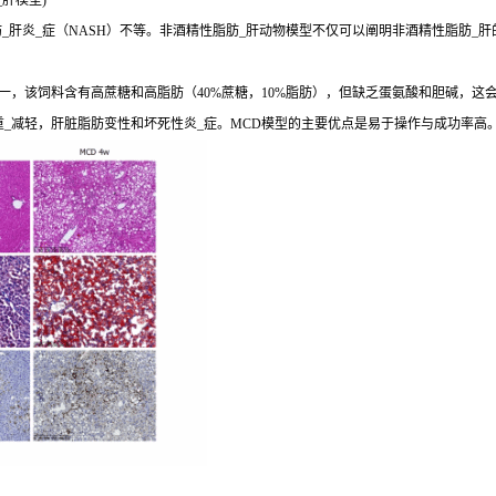
肝模型)
肝炎_症（NASH）不等。非酒精性脂肪_肝动物模型不仅可以阐明非酒精性脂肪_肝
，该饲料含有高蔗糖和高脂肪（40%蔗糖，10%脂肪），但缺乏蛋氨酸和胆碱，这会导
重_减轻，肝脏脂肪变性和坏死性炎_症。MCD模型的主要优点是易于操作与成功率高