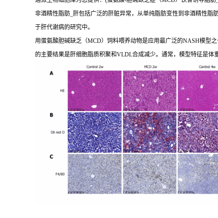
通派生物细胞库为您提供：(蛋氨酸-胆碱缺乏症（MCD）饮食诱导脂肪_
非酒精性脂肪_肝包括广泛的肝脏异常，从单纯脂肪变性到非酒精性脂肪_
于肝代谢病的研究中。
用蛋氨酸胆碱缺乏（MCD）饲料喂养动物是应用最广泛的NASH模型之一
的主要结果是肝细胞脂质积聚和VLDL合成减少。通常，模型特征是体