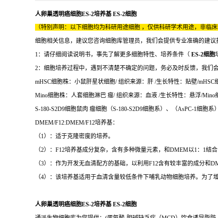
人卵巢透明癌细胞ES-2培养基 ES-2细胞
（特别声明：以下细胞均为科研用途细胞 ，仅供科研学术用途，非临
细胞相关信息，建议您咨询细胞库管理员，我们会提供专业准确的建议
1：请仔细阅读说明书，事先了解更多细胞特性、培养条件（
ES-2细胞
2：细胞培养过程中，遇到不清楚不确定的问题，务必及时反馈，我们
mHSC细胞株：小鼠肝星状细胞/ 组织来源：肝 /生长特性：贴壁/mHSC细胞
Mino细胞株：人套细胞淋巴 瘤/ 组织来源：血液 /生长特性：悬浮/Mino细
S-180-S2D9细胞鼠肉 瘤细胞（S-180-S2D9细胞系）、（AsPC-1细胞
DMEM/F12:DMEM/F12培养基：
（1）：适于克隆密度的培养。
（2）：F12培养基成分复杂，含有多种微量元素，和DMEM以1：1结合，称为D
（3）：作为开发无血清配方的基础，以利用F12含有较丰富的成分和D
（4）：该培养基适用于血清含量较低条件下哺乳动物细胞培养。为了增 强 该
人卵巢透明癌细胞ES-2培养基 ES-2细胞