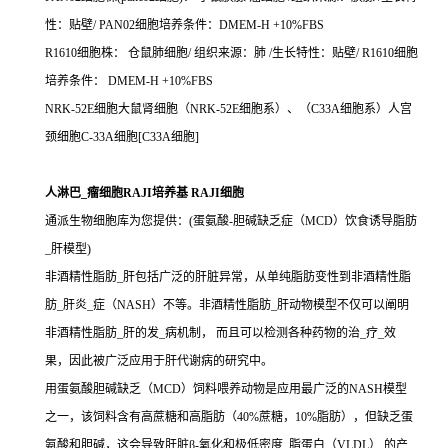
性：贴壁/ PAN02细胞培养条件：DMEM-H +10%FBS
R1610细胞株： 仓鼠肺细胞/ 组织来源：肺 /生长特性：贴壁/ R1610细胞
培养条件： DMEM-H +10%FBS
NRK-52E细胞大鼠肾细胞（NRK-52E细胞系）、（C33A细胞系）人宫
颈细胞C-33A细胞[C33A细胞]
人淋巴_瘤细胞RAJI培养基 RAJI细胞
通派生物细胞库为您提供：(蛋氨酸-胆碱缺乏症（MCD）饮食诱导脂肪
_肝模型)
非酒精性脂肪_肝包括广泛的肝脏异常，从单纯脂肪变性到非酒精性脂
肪_肝炎_症（NASH）不等。非酒精性脂肪_肝动物模型不仅可以阐明
非酒精性脂肪_肝的发_病机制， 而且可以检测各种药物的治_疗_效
果，因此被广泛应用于肝代谢病的研究中。
用蛋氨酸胆碱缺乏（MCD）饲料喂养动物是应用最广泛的NASH模型
之一，该饲料含有高蔗糖和高脂肪（40%蔗糖，10%脂肪），但缺乏蛋
氨酸和胆碱，这会导致肝脏β-氧化和极低密度_脂蛋白（VLDL） 的产