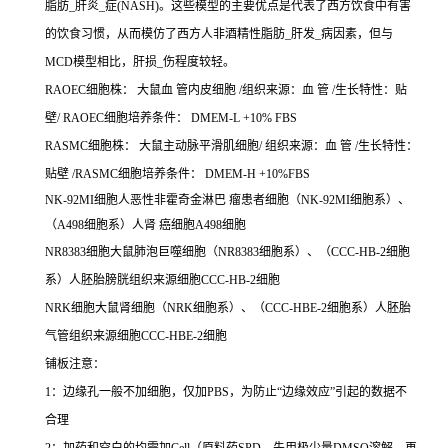
脂肪_肝炎_症(NASH)。这些模型的主要优点是代表了西方饮食中有害
的饮食习惯，从而模仿了西方人非酒精性脂肪_肝发_病因素，但与
MCD模型相比，肝损_伤程度较轻。
RAOEC细胞株： 大鼠血 管内皮细胞 /组织来源：血 管 /生长特性：贴
壁/ RAOEC细胞培养条件： DMEM-L +10% FBS
RASMC细胞株： 大鼠主动脉平滑肌细胞/ 组织来源：血 管 /生长特性：
贴壁 /RASMC细胞培养条件： DMEM-H +10%FBS
NK-92MI细胞人恶性非霍奇金淋巴 瘤患者细胞（NK-92MI细胞系）、
（A498细胞系）人肾 癌细胞A498细胞
NR8383细胞大鼠肺泡巨噬细胞（NR8383细胞系）、（CCC-HB-2细胞
系）人胚胎膀胱组织来源细胞CCC-HB-2细胞
NRK细胞大鼠肾细胞（NRK细胞系）、（CCC-HBE-2细胞系）人胚胎
气管组织来源细胞CCC-HBE-2细胞
铺板注意：
1：边缘孔一般不加细胞，仅加PBS，为防止“边缘效应”引起的数据不
合理