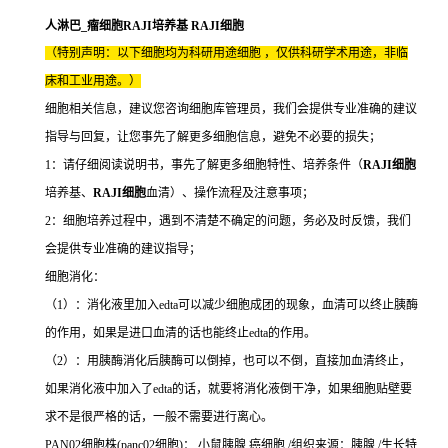
人淋巴_瘤细胞RAJI培养基 RAJI细胞
（特别声明：以下细胞均为科研用途细胞 ，仅供科研学术用途，非临
床和工业用途。）
细胞相关信息，建议您咨询细胞库管理员，我们会提供专业准确的建议
指导与回复，让您事先了解更多细胞信息，避免不必要的损失；
1：请仔细阅读说明书，事先了解更多细胞特性、培养条件（
RAJI细胞
培养基、
RAJI细胞
血清）、操作流程及注意事项；
2：细胞培养过程中，遇到不清楚不确定的问题，务必及时反馈，我们
会提供专业准确的建议指导；
细胞消化：
（1）：消化液里加入edta可以减少细胞成团的现象，血清可以终止胰酶
的作用，如果是进口血清的话也能终止edta的作用。
（2）：用胰酶消化后胰酶可以倒掉，也可以不倒，直接加血清终止，
如果消化液中加入了edta的话，就要将消化液倒干净，如果细胞贴壁要
求不是很严格的话，一般不需要进行离心。
PAN02细胞株(panc02细胞)： 小鼠胰腺 癌细胞 /组织来源：胰腺 /生长特