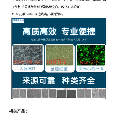
2：加药和空白的均需加Cell（原料药SPD，先用极少量DMSO溶解，再
加细胞 培养液稀释到所需体积空白，即只加培养液）
3：96孔板12×8，周边填满，中间为60。
相关产品：