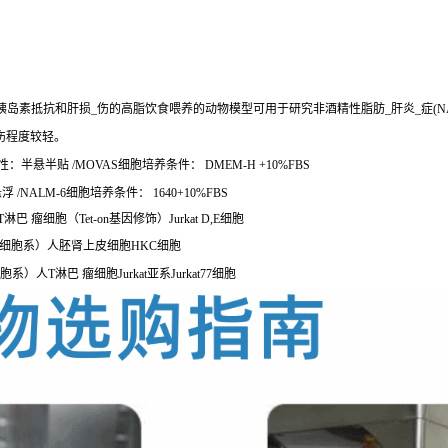
胰岛素抵抗和肝损_伤的高脂饮食喂养的动物模型可用于研究非酒精性脂肪_肝炎_症(
伤程度较轻。
半悬半贴 /MOVAS细胞培养条件： DMEM-H +10%FBS
NALM-6细胞培养条件： 1640+10%FBS
淋巴 瘤细胞（Tet-on基因修饰）Jurkat D,E细胞
HKC细胞系）人胚肾上皮细胞HKC细胞
胞系）人T淋巴 瘤细胞Jurkat亚系Jurkat77细胞