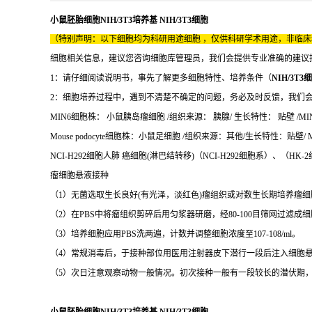
小鼠胚胎细胞NIH/3T3培养基 NIH/3T3细胞
（特别声明：以下细胞均为科研用途细胞 ，仅供科研学术用途，非临
细胞相关信息，建议您咨询细胞库管理员，我们会提供专业准确的建议
1：请仔细阅读说明书，事先了解更多细胞特性、培养条件（
NIH/3T3
2：细胞培养过程中，遇到不清楚不确定的问题，务必及时反馈，我们
MIN6细胞株： 小鼠胰岛瘤细胞 /组织来源： 胰腺/ 生长特性： 贴壁 /MIN
Mouse podocyte细胞株：小鼠足细胞 /组织来源：其他/生长特性：贴壁/ Mous
NCI-H292细胞人肺 癌细胞(淋巴结转移)（NCI-H292细胞系）、（H
瘤细胞悬液接种
（1）无菌选取生长良好(有光泽，淡红色)瘤组织或对数生长期培养瘤细
（2）在PBS中将瘤组织剪碎后用匀浆器研磨，经80-100目筛网过滤成
（3）培养细胞应用PBS洗两遍，计数并调整细胞浓度至107-108/ml。
（4）常规消毒后，于接种部位用医用注射器皮下潜行一段后注入细胞悬液(
（5）次日注意观察动物一般情况。初次接种一般有一段较长的潜伏期