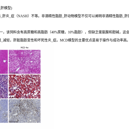
肝模型)
肝炎_症（NASH）不等。非酒精性脂肪_肝动物模型不仅可以阐明非酒精性脂肪_肝
，该饲料含有高蔗糖和高脂肪（40%蔗糖，10%脂肪），但缺乏蛋氨酸和胆碱，这会导
重_减轻，肝脏脂肪变性和坏死性炎_症。MCD模型的主要优点是易于操作与成功率高