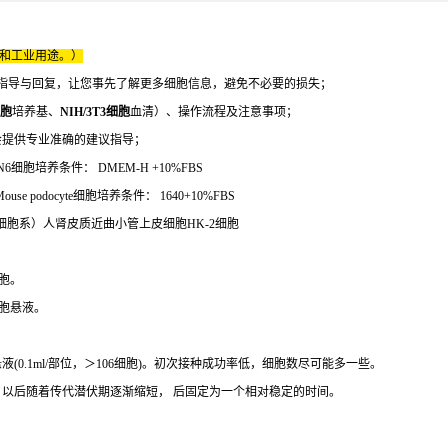
床和工业用途。）
指导与回复，让您事先了解更多细胞信息，避免不必要的损失；
细胞
培养基、
NIH/3T3细胞
血清）、操作流程及注意事项；
会提供专业准确的建议指导；
6细胞培养条件： DMEM-H +10%FBS
e podocyte细胞培养条件： 1640+10%FBS
K-2细胞系）人肾皮质近曲小管上皮细胞HK-2细胞
胞。
细胞悬液。
0.1ml/部位，＞106细胞)。初次接种成功率低，细胞数尽可能多一些。
，以后随着传代潜伏期逐渐缩短， 后固定为一个相对稳定的时间。