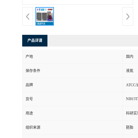
产品详请
产地
国内
保存条件
液氮
品牌
ATCC
NIH/3T
货号
用途
科研实
组织来源
胚胎