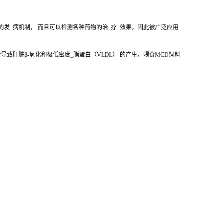
的发_病机制， 而且可以检测各种药物的治_疗_效果，因此被广泛应用
致肝脏β-氧化和极低密度_脂蛋白（VLDL） 的产生。喂食MCD饲料
。