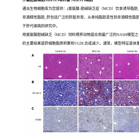
小鼠胚胎细胞NIH/3T3培养基 NIH/3T3细胞
通派生物细胞库为您提供：(蛋氨酸-胆碱缺乏症（MCD）饮食诱导脂肪_
非酒精性脂肪_肝包括广泛的肝脏异常，从单纯脂肪变性到非酒精性脂肪_
于肝代谢病的研究中。
用蛋氨酸胆碱缺乏（MCD）饲料喂养动物是应用最广泛的NASH模型之一
的主要结果是肝细胞脂质积聚和VLDL合成减少。通常，模型特征是体