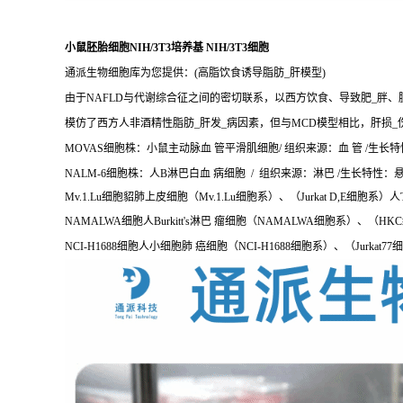
小鼠胚胎细胞NIH/3T3培养基 NIH/3T3细胞
通派生物细胞库为您提供：(高脂饮食诱导脂肪_肝模型)
由于NAFLD与代谢综合征之间的密切联系，以西方饮食、导致肥_胖、
模仿了西方人非酒精性脂肪_肝发_病因素，但与MCD模型相比，肝损_
MOVAS细胞株：小鼠主动脉血 管平滑肌细胞/ 组织来源：血 管 /生长特性：
NALM-6细胞株：人B淋巴白血 病细胞 / 组织来源：淋巴 /生长特性：悬浮 /
Mv.1.Lu细胞貂肺上皮细胞（Mv.1.Lu细胞系）、（Jurkat D,E细胞系）人T
NAMALWA细胞人Burkitt's淋巴 瘤细胞（NAMALWA细胞系）、（
NCI-H1688细胞人小细胞肺 癌细胞（NCI-H1688细胞系）、（Jurkat77细