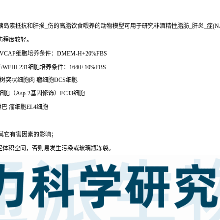
胰岛素抵抗和肝损_伤的高脂饮食喂养的动物模型可用于研究非酒精性脂肪_肝炎_症(
伤程度较轻。
VCAP细胞培养条件：DMEM-H+20%FBS
EHI 231细胞培养条件：1640+10%FBS
小鼠树突状细胞肉 瘤细胞DCS细胞
肾细胞（Asp-2基因修饰）FC33细胞
淋巴 瘤细胞EL4细胞
受其它有害因素的影响；
一定体积空间，否则易发生污染或玻璃瓶冻裂。