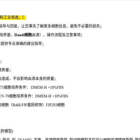
床和工业用途。）
指导与回复，让您事先了解更多细胞信息，避免不必要的损失；
培养基、
Daudi细胞
血清）、操作流程及注意事项；
会提供专业准确的建议指导；
理；
清质量；
白造成，不会影响血清本身的质量；
1细胞培养条件： DMEM-H +10%FBS
V-79细胞培养条件：DMEM-H +10%FBS
胞（Rabll-FIP基因修饰）FIP293细胞
肝模型)