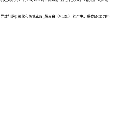
的发_病机制， 而且可以检测各种药物的治_疗_效果，因此被广泛应用
致肝脏β-氧化和极低密度_脂蛋白（VLDL） 的产生。喂食MCD饲料
。