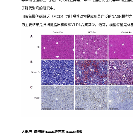
非酒精性脂肪_肝包括广泛的肝脏异常，从单纯脂肪变性到非酒精性脂肪_
于肝代谢病的研究中。
用蛋氨酸胆碱缺乏（MCD）饲料喂养动物是应用最广泛的NASH模型之一
的主要结果是肝细胞脂质积聚和VLDL合成减少。通常，模型特征是体
人淋巴_瘤细胞Daudi培养基 Daudi细胞