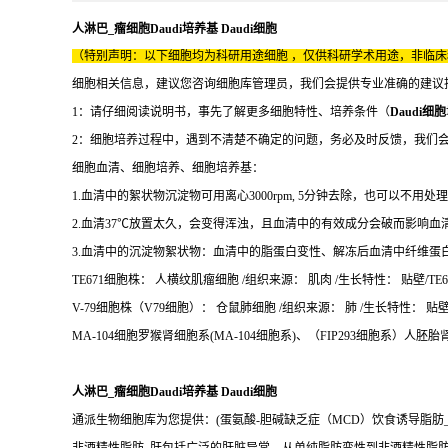
人淋巴_瘤细胞Daudi培养基 Daudi细胞
（特别声明：以下细胞均为科研用途细胞 ，仅供科研学术用途，非临
细胞相关信息，建议您咨询细胞库管理员，我们会提供专业准确的建议
1：请仔细阅读说明书，事先了解更多细胞特性、培养条件（
Daudi细胞
2：细胞培养过程中，遇到不清楚不确定的问题，务必及时反馈，我们
细胞血清、细胞培养、细胞培养基：
1.血清中的絮状物沉淀物可用离心3000rpm, 5分钟去除，也可以不用处
2.血清37℃放置太久，会变得浑浊，且血清中的有效成分会破而影响血
3.血清中的沉淀物絮状物：血清中的脂蛋白变性、解冻后血清中纤维蛋
TE671细胞株： 人横纹肌瘤细胞 /组织来源： 肌肉 /生长特性： 贴壁/TE67
V-79细胞株（V79细胞）： 仓鼠肺细胞 /组织来源： 肺 /生长特性： 贴壁/
MA-104细胞罗猴肾细胞系(MA-104细胞系)、（FIP293细胞系）人胚胎肾细
人淋巴_瘤细胞Daudi培养基 Daudi细胞
通派生物细胞库为您提供：(蛋氨酸-胆碱缺乏症（MCD）饮食诱导脂肪_