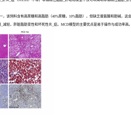
肝炎_症（NASH）不等。非酒精性脂肪_肝动物模型不仅可以阐明非酒精性脂肪_肝
，该饲料含有高蔗糖和高脂肪（40%蔗糖，10%脂肪），但缺乏蛋氨酸和胆碱，这会导
重_减轻，肝脏脂肪变性和坏死性炎_症。MCD模型的主要优点是易于操作与成功率高