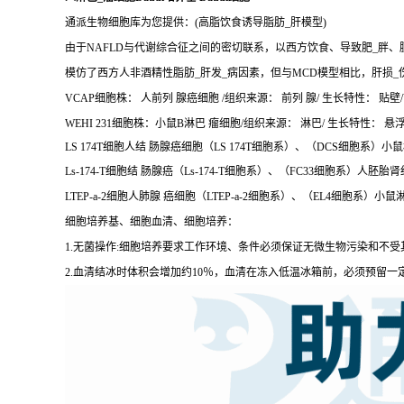
通派生物细胞库为您提供：(高脂饮食诱导脂肪_肝模型)
由于NAFLD与代谢综合征之间的密切联系，以西方饮食、导致肥_胖、
模仿了西方人非酒精性脂肪_肝发_病因素，但与MCD模型相比，肝损_
VCAP细胞株： 人前列 腺癌细胞 /组织来源： 前列 腺/ 生长特性： 贴壁/
WEHI 231细胞株：小鼠B淋巴 瘤细胞/组织来源： 淋巴/ 生长特性： 悬浮/W
LS 174T细胞人结 肠腺癌细胞（LS 174T细胞系）、（DCS细胞系）
Ls-174-T细胞结 肠腺癌（Ls-174-T细胞系）、（FC33细胞系）人胚胎
LTEP-a-2细胞人肺腺 癌细胞（LTEP-a-2细胞系）、（EL4细胞系）小鼠
细胞培养基、细胞血清、细胞培养：
1.无菌操作:细胞培养要求工作环境、条件必须保证无微生物污染和不
2.血清结冰时体积会增加约10％，血清在冻入低温冰箱前，必须预留