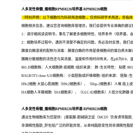
人多发性骨髓_瘤细胞RPMI8226培养基 RPMI8226细胞
（特别声明：以下细胞均为科研用途细胞 ，仅供科研学术用途，非临
细胞相关信息，建议您咨询细胞库管理员，我们会提供专业准确的建议
1：请仔细阅读说明书，事先了解更多细胞特性、培养条件（培养基、
2：细胞培养过程中，遇到不清楚不确定的问题，务必及时反馈，我们
胰蛋白酶溶液的配制与消毒：胰蛋白酶的作用是使细胞间的蛋白质水解
胰酶分散细胞的活性还与其浓度、温度和作用时间有关，在pH为8.0、
801-D细胞株：人大细胞肺 癌细胞 /组织来源： 肺 /生长特性： 贴壁 /801
BALB/3T3 clone A31细胞株： 小鼠胚胎成纤维细胞/ 组织来源： 胚胎 /生长
H9c2细胞 大鼠心肌细胞（H9c2细胞系）、（Hep-2细胞系）人喉 癌上皮细胞
HA细胞人羊膜细胞（HA细胞系）、（GLC-82细胞系）人低分化肺腺 癌细胞
人多发性骨髓_瘤细胞RPMI8226培养基 RPMI8226细胞
通派生物细胞库为您提供：(蛋氨酸-胆碱缺乏症（MCD）饮食诱导脂肪_
非酒精性脂肪_肝包括广泛的肝脏异常，从单纯脂肪变性到非酒精性脂肪_