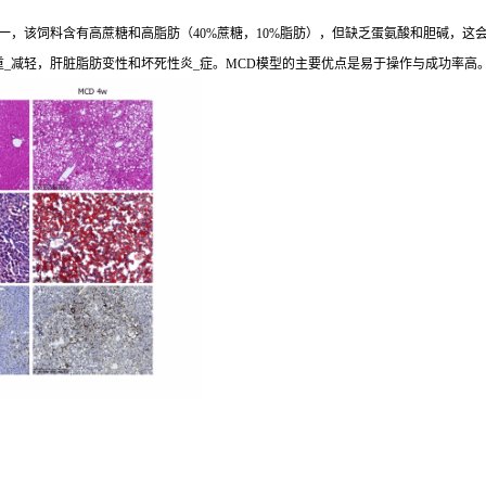
，该饲料含有高蔗糖和高脂肪（40%蔗糖，10%脂肪），但缺乏蛋氨酸和胆碱，这会导
重_减轻，肝脏脂肪变性和坏死性炎_症。MCD模型的主要优点是易于操作与成功率高