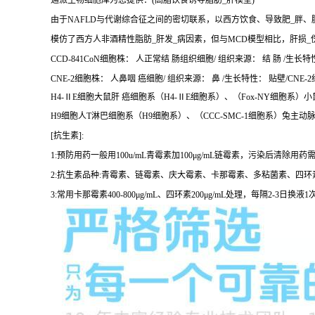
通派生物细胞库为您提供：(高脂饮食诱导脂肪_肝模型)
由于NAFLD与代谢综合征之间的密切联系，以西方饮食、导致肥_胖、
模仿了西方人非酒精性脂肪_肝发_病因素，但与MCD模型相比，肝损_
CCD-841CoN细胞株： 人正常结 肠组织细胞/ 组织来源： 结 肠 /生长特性
CNE-2细胞株： 人鼻咽 癌细胞/ 组织来源： 鼻 /生长特性： 贴壁/CNE-2
H4-ⅡE细胞大鼠肝 癌细胞系（H4-ⅡE细胞系）、（Fox-NY细胞系）小
H9细胞人T淋巴细胞系（H9细胞系）、（CCC-SMC-1细胞系）兔主动脉
[抗生素]:
1:预防用药一般用100u/mL青霉素加100μg/mL链霉素，污染后清
2:抗生素品种:青霉素、链霉素、庆大霉素、卡那霉素、多粘菌素、四
3:常用卡那霉素400-800μg/mL、四环素200μg/mL处理，每隔2-3日换液1