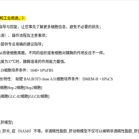
床和工业用途。）
指导与回复，让您事先了解更多细胞信息，避免不必要的损失；
血清）、操作流程及注意事项；
会提供专业准确的建议指导；
从而使细胞离散。不同的组织或者细胞对胰酶的作用反应不一样。
温度为37℃时，胰酶溶液的作用能力蕞强。
-D细胞培养条件：1640+10%FBS
特性： 贴壁 BALB/3T3 clone A31细胞培养条件：DMEM-H +10%CS
Hep-2细胞[Hep2细胞]
GLC-82细胞[GLC82细胞]
肝模型)
肝炎_症（NASH）不等。非酒精性脂肪_肝动物模型不仅可以阐明非酒精性脂肪_肝