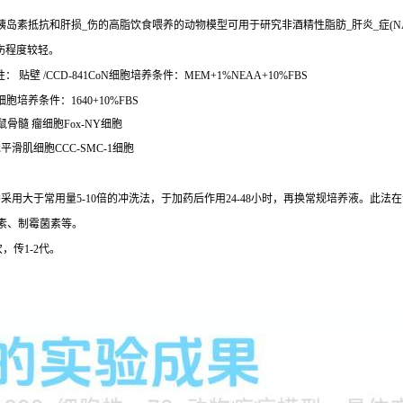
胰岛素抵抗和肝损_伤的高脂饮食喂养的动物模型可用于研究非酒精性脂肪_肝炎_症(
伤程度较轻。
： 贴壁 /CCD-841CoN细胞培养条件：MEM+1%NEAA+10%FBS
细胞培养条件：1640+10%FBS
鼠骨髓 瘤细胞Fox-NY细胞
平滑肌细胞CCC-SMC-1细胞
除用药需采用大于常用量5-10倍的冲洗法，于加药后作用24-48小时，再换常规培养液。此
环素、制霉菌素等。
次，传1-2代。