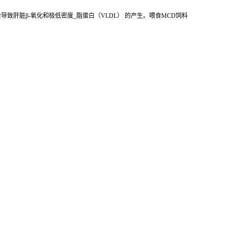
致肝脏β-氧化和极低密度_脂蛋白（VLDL） 的产生。喂食MCD饲料
。