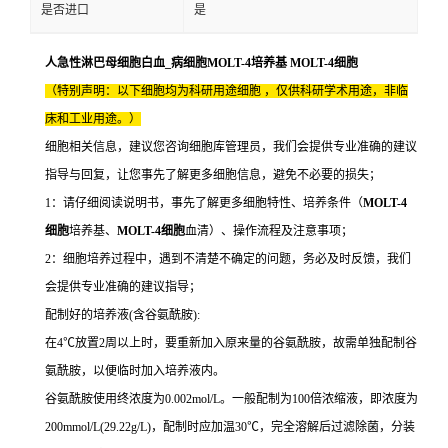
是否进口
是
人急性淋巴母细胞白血_病细胞MOLT-4培养基 MOLT-4细胞
（特别声明：以下细胞均为科研用途细胞 ，仅供科研学术用途，非临
床和工业用途。）
细胞相关信息，建议您咨询细胞库管理员，我们会提供专业准确的建议
指导与回复，让您事先了解更多细胞信息，避免不必要的损失；
1：请仔细阅读说明书，事先了解更多细胞特性、培养条件（
MOLT-4
细胞
培养基、
MOLT-4细胞
血清）、操作流程及注意事项；
2：细胞培养过程中，遇到不清楚不确定的问题，务必及时反馈，我们
会提供专业准确的建议指导；
配制好的培养液(含谷氨酰胺):
在4℃放置2周以上时，要重新加入原来量的谷氨酰胺，故需单独配制谷
氨酰胺，以便临时加入培养液内。
谷氨酰胺使用终浓度为0.002mol/L。一般配制为100倍浓缩液，即浓度为
200mmol/L(29.22g/L)，配制时应加温30℃，完全溶解后过滤除菌，分装