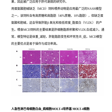
果，因此被广泛应用于肝代谢病的研究中。
用蛋氨酸胆碱缺乏（MCD）饲料喂养动物是应用最广泛的NASH模型
之一，该饲料含有高蔗糖和高脂肪（40%蔗糖，10%脂肪），但缺乏蛋
氨酸和胆碱，这会导致肝脏β-氧化和极低密度_脂蛋白（VLDL） 的产
生。喂食MCD饲料的主要结果是肝细胞脂质积聚和VLDL合成减少。通
常，模型特征是体重_减轻，肝脏脂肪变性和坏死性炎_症。MCD模型
的主要优点是易于操作与成功率高。
人急性淋巴母细胞白血_病细胞MOLT-4培养基 MOLT-4细胞