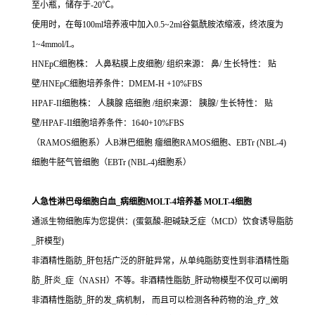
至小瓶，储存于-20℃。
使用时，在每100ml培养液中加入0.5~2ml谷氨酰胺浓缩液，终浓度为
1~4mmol/L。
HNEpC细胞株： 人鼻粘膜上皮细胞/ 组织来源： 鼻/ 生长特性： 贴
壁/HNEpC细胞培养条件：DMEM-H +10%FBS
HPAF-II细胞株： 人胰腺 癌细胞 /组织来源： 胰腺/ 生长特性： 贴
壁/HPAF-II细胞培养条件：1640+10%FBS
（RAMOS细胞系）人B淋巴细胞 瘤细胞RAMOS细胞、EBTr (NBL-4)
细胞牛胚气管细胞（EBTr (NBL-4)细胞系）
人急性淋巴母细胞白血_病细胞MOLT-4培养基 MOLT-4细胞
通派生物细胞库为您提供：(蛋氨酸-胆碱缺乏症（MCD）饮食诱导脂肪
_肝模型)
非酒精性脂肪_肝包括广泛的肝脏异常，从单纯脂肪变性到非酒精性脂
肪_肝炎_症（NASH）不等。非酒精性脂肪_肝动物模型不仅可以阐明
非酒精性脂肪_肝的发_病机制， 而且可以检测各种药物的治_疗_效