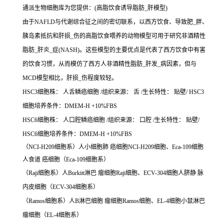
通派生物细胞库为您提供：(高脂饮食诱导脂肪_肝模型)
由于NAFLD与代谢综合征之间的密切联系，以西方饮食、导致肥_胖、
胰岛素抵抗和肝损_伤的高脂饮食喂养的动物模型可用于研究非酒精性
脂肪_肝炎_症(NASH)。这些模型的主要优点是代表了西方饮食中有害
的饮食习惯，从而模仿了西方人非酒精性脂肪_肝发_病因素，但与
MCD模型相比，肝损_伤程度较轻。
HSC3细胞株： 人舌鳞癌细胞 /组织来源： 舌 /生长特性： 贴壁/ HSC3
细胞培养条件：DMEM-H +10%FBS
HSC6细胞株： 人口腔鳞癌细胞 /组织来源： 口腔 /生长特性： 贴壁/
HSC6细胞培养条件：DMEM-H +10%FBS
（NCI-H209细胞系）人小细胞肺 癌细胞NCI-H209细胞、Eca-109细胞
人食道 癌细胞（Eca-109细胞系）
（Raji细胞系）人Burkitt淋巴 瘤细胞Raji细胞、ECV-304细胞人脐静 脉
内皮细胞（ECV-304细胞系）
（Ramos细胞系）人B淋巴细胞 瘤细胞Ramos细胞、EL-4细胞小鼠淋巴
瘤细胞（EL-4细胞系）