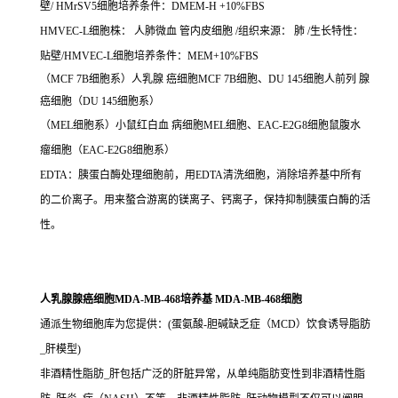
壁/ HMrSV5细胞培养条件：DMEM-H +10%FBS
HMVEC-L细胞株： 人肺微血 管内皮细胞 /组织来源： 肺 /生长特性：
贴壁/HMVEC-L细胞培养条件：MEM+10%FBS
（MCF 7B细胞系）人乳腺 癌细胞MCF 7B细胞、DU 145细胞人前列 腺
癌细胞（DU 145细胞系）
（MEL细胞系）小鼠红白血 病细胞MEL细胞、EAC-E2G8细胞鼠腹水
瘤细胞（EAC-E2G8细胞系）
EDTA：
胰蛋白酶处理细胞前，用
EDTA清洗细胞，消除培养基中所有
的二价离子。用来螯合游离的镁离子、钙离子，保持抑制胰蛋白酶的活
性。
人乳腺腺癌细胞MDA-MB-468培养基 MDA-MB-468细胞
通派生物细胞库为您提供：(蛋氨酸-胆碱缺乏症（MCD）饮食诱导脂肪
_肝模型)
非酒精性脂肪_肝包括广泛的肝脏异常，从单纯脂肪变性到非酒精性脂