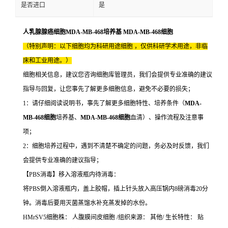
是否进口
是
人乳腺腺癌细胞MDA-MB-468培养基 MDA-MB-468细胞
（特别声明：以下细胞均为科研用途细胞 ，仅供科研学术用途，非临
床和工业用途。）
细胞相关信息，建议您咨询细胞库管理员，我们会提供专业准确的建议
指导与回复，让您事先了解更多细胞信息，避免不必要的损失；
1：请仔细阅读说明书，事先了解更多细胞特性、培养条件（
MDA-
MB-468细胞
培养基、
MDA-MB-468细胞
血清）、操作流程及注意事
项；
2：细胞培养过程中，遇到不清楚不确定的问题，务必及时反馈，我们
会提供专业准确的建议指导；
【PBS消毒】移入溶液瓶内待消毒：
将PBS倒入溶液瓶内，盖上胶帽，插上针头放入高压锅内8磅消毒20分
钟。消毒后要用灭菌蒸馏水补充蒸发掉的水份。
HMrSV5细胞株： 人腹膜间皮细胞 /组织来源： 其他/ 生长特性： 贴