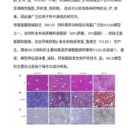
肪_肝炎_症（NASH）不等。非酒精性脂肪_肝动物模型不仅可以阐明
非酒精性脂肪_肝的发_病机制， 而且可以检测各种药物的治_疗_效
果，因此被广泛应用于肝代谢病的研究中。
用蛋氨酸胆碱缺乏（MCD）饲料喂养动物是应用最广泛的NASH模型
之一，该饲料含有高蔗糖和高脂肪（40%蔗糖，10%脂肪），但缺乏蛋
氨酸和胆碱，这会导致肝脏β-氧化和极低密度_脂蛋白（VLDL） 的产
生。喂食MCD饲料的主要结果是肝细胞脂质积聚和VLDL合成减少。通
常，模型特征是体重_减轻，肝脏脂肪变性和坏死性炎_症。MCD模型
的主要优点是易于操作与成功率高。