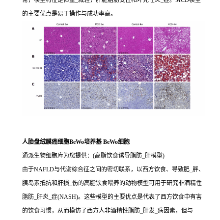
常，模型特征是体重_减轻，肝脏脂肪变性和坏死性炎_症。MCD模型
的主要优点是易于操作与成功率高。
人胎盘绒膜癌细胞BeWo培养基 BeWo细胞
通派生物细胞库为您提供：(高脂饮食诱导脂肪_肝模型)
由于NAFLD与代谢综合征之间的密切联系，以西方饮食、导致肥_胖、
胰岛素抵抗和肝损_伤的高脂饮食喂养的动物模型可用于研究非酒精性
脂肪_肝炎_症(NASH)。这些模型的主要优点是代表了西方饮食中有害
的饮食习惯，从而模仿了西方人非酒精性脂肪_肝发_病因素，但与