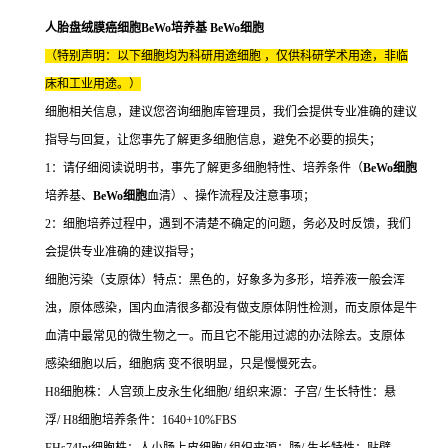
人胎盘绒膜癌细胞BeWo培养基 BeWo细胞
（特别声明：以下细胞均为科研用途细胞 ，仅供科研学术用途，非临
床和工业用途。）
细胞相关信息，建议您咨询细胞库管理员，我们会提供专业准确的建议
指导与回复，让您事先了解更多细胞信息，避免不必要的损失；
1：请仔细阅读说明书，事先了解更多细胞特性、培养条件（
BeWo细胞
培养基、
BeWo细胞
血清）、操作流程及注意事项；
2：细胞培养过程中，遇到不清楚不确定的问题，务必及时反馈，我们
会提供专业准确的建议指导；
细胞污染（支原体）特点：黑色的，好象多为多形，培养液一般会浑
浊，原体感染，国内血清很多都没有做支原体阴性检测，而支原体是牛
血清中最常见的微生物之一。而且它不能用过滤的办法除去。支原体
感染细胞以后，细胞病 变不很明显，只是慢慢死去。
H8细胞株：人宫颈上皮永生化细胞/ 组织来源：子宫/ 生长特性：悬
浮/ H8细胞培养条件：1640+10%FBS