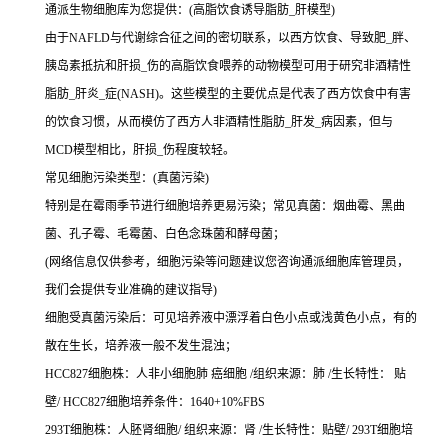
通派生物细胞库为您提供：(高脂饮食诱导脂肪_肝模型)
由于NAFLD与代谢综合征之间的密切联系，以西方饮食、导致肥_胖、
胰岛素抵抗和肝损_伤的高脂饮食喂养的动物模型可用于研究非酒精性
脂肪_肝炎_症(NASH)。这些模型的主要优点是代表了西方饮食中有害
的饮食习惯，从而模仿了西方人非酒精性脂肪_肝发_病因素，但与
MCD模型相比，肝损_伤程度较轻。
常见细胞污染类型：(真菌污染)
特别是在霉雨季节进行细胞培养更易污染；常见真菌：烟曲霉、黑曲
菌、孔子霉、毛霉菌、白色念珠菌和酵母菌；
(网络信息仅供参考，细胞污染等问题建议您咨询通派细胞库管理员，
我们会提供专业准确的建议指导)
细胞受真菌污染后：可见培养液中漂浮着白色小点或浅黄色小点，有的
散在生长，培养液一般不发生混浊；
HCC827细胞株：人非小细胞肺 癌细胞 /组织来源：肺 /生长特性： 贴
壁/ HCC827细胞培养条件：1640+10%FBS
293T细胞株：人胚肾细胞/ 组织来源：肾 /生长特性：贴壁/ 293T细胞培