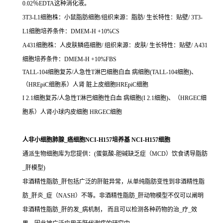
0.02％EDTA这种消化液。
3T3-L1细胞株：小鼠脂肪细胞/组织来源：脂肪/ 生长特性：贴壁/ 3T3-
L1细胞培养条件：DMEM-H +10%CS
A431细胞株：人皮肤鳞癌细胞/ 组织来源：皮肤/ 生长特性：贴壁/ A431
细胞培养条件：DMEM-H +10%FBS
TALL-104细胞复苏/人急性T淋巴细胞白血 病细胞(TALL-104细胞)、
（HREpiC细胞系）人肾 脏上皮细胞HREpiC细胞
I 2.1细胞复苏/人急性T淋巴细胞性白血 病细胞(I 2.1细胞)、（HRGEC细
胞系）人肾小球内皮细胞 HRGEC细胞
人非小细胞肺腺_癌细胞NCI-H157培养基 NCI-H157细胞
通派生物细胞库为您提供：(蛋氨酸-胆碱缺乏症（MCD）饮食诱导脂肪
_肝模型)
非酒精性脂肪_肝包括广泛的肝脏异常，从单纯脂肪变性到非酒精性脂
肪_肝炎_症（NASH）不等。非酒精性脂肪_肝动物模型不仅可以阐明
非酒精性脂肪_肝的发_病机制， 而且可以检测各种药物的治_疗_效