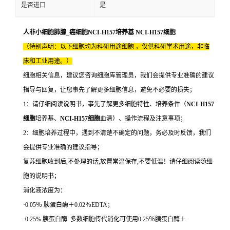
是否进口
是
人非小细胞肺腺_癌细胞NCI-H157培养基 NCI-H157细胞
（特别声明：以下细胞均为科研用途细胞 ，仅供科研学术用途，非临
床和工业用途。）
细胞相关信息，建议您咨询细胞库管理员，我们会提供专业准确的建议
指导与回复，让您事先了解更多细胞信息，避免不必要的损失；
1：请仔细阅读说明书，事先了解更多细胞特性、培养条件（
NCI-H157
细胞
培养基、
NCI-H157细胞
血清）、操作流程及注意事项；
2：细胞培养过程中，遇到不清楚不确定的问题，务必及时反馈，我们
会提供专业准确的建议指导；
复苏细胞收到后,不处理的话,放置常温保存,不要低温！请仔细阅读随细
胞的说明书；
消化液浓度为：
·0.05％ 胰蛋白酶＋0.02％EDTA；
·0.25% 胰蛋白酶 多数细胞传代消化可使用0.25％胰蛋白酶＋