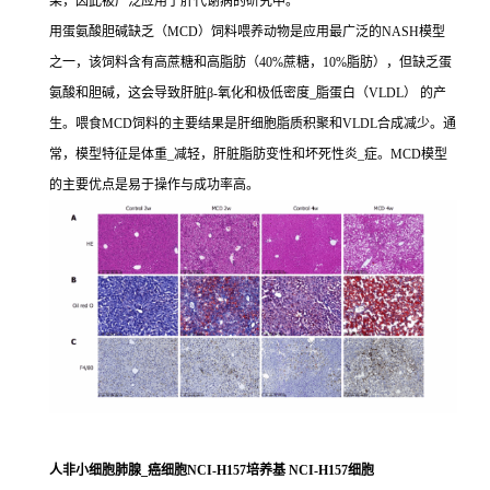
果，因此被广泛应用于肝代谢病的研究中。
用蛋氨酸胆碱缺乏（MCD）饲料喂养动物是应用最广泛的NASH模型
之一，该饲料含有高蔗糖和高脂肪（40%蔗糖，10%脂肪），但缺乏蛋
氨酸和胆碱，这会导致肝脏β-氧化和极低密度_脂蛋白（VLDL） 的产
生。喂食MCD饲料的主要结果是肝细胞脂质积聚和VLDL合成减少。通
常，模型特征是体重_减轻，肝脏脂肪变性和坏死性炎_症。MCD模型
的主要优点是易于操作与成功率高。
人非小细胞肺腺_癌细胞NCI-H157培养基 NCI-H157细胞