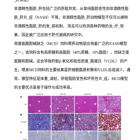
_肝模型)
非酒精性脂肪_肝包括广泛的肝脏异常，从单纯脂肪变性到非酒精性脂
肪_肝炎_症（NASH）不等。非酒精性脂肪_肝动物模型不仅可以阐明
非酒精性脂肪_肝的发_病机制， 而且可以检测各种药物的治_疗_效
果，因此被广泛应用于肝代谢病的研究中。
用蛋氨酸胆碱缺乏（MCD）饲料喂养动物是应用最广泛的NASH模型
之一，该饲料含有高蔗糖和高脂肪（40%蔗糖，10%脂肪），但缺乏蛋
氨酸和胆碱，这会导致肝脏β-氧化和极低密度_脂蛋白（VLDL） 的产
生。喂食MCD饲料的主要结果是肝细胞脂质积聚和VLDL合成减少。通
常，模型特征是体重_减轻，肝脏脂肪变性和坏死性炎_症。MCD模型
的主要优点是易于操作与成功率高。