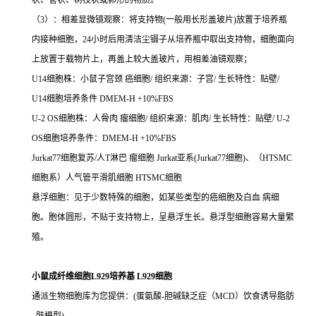
状、管状、树枝状或卵形的物质。
（3）：相差显微镜观察：将支持物(一般用长形盖玻片)放置于培养瓶
内接种细胞，24小时后用清洁尘镊子从培养瓶中取出支持物，细胞面向
上放置于载物片上，再盖上较大盖玻片，用相差油镜观察；
U14细胞株：小鼠子宫颈 癌细胞/ 组织来源：子宫/ 生长特性：贴壁/
U14细胞培养条件 DMEM-H +10%FBS
U-2 OS细胞株：人骨肉 瘤细胞/ 组织来源：肌肉/ 生长特性：贴壁/ U-2
OS细胞培养条件：DMEM-H +10%FBS
Jurkat77细胞复苏/人T淋巴 瘤细胞 Jurkat亚系(Jurkat77细胞)、（HTSMC
细胞系）人气管平滑肌细胞 HTSMC细胞
悬浮细胞：见于少数特殊的细胞，如某些类型的癌细胞及白血 病细
胞。胞体圆形，不贴于支持物上，呈悬浮生长。悬浮型细胞容易大量繁
殖。
小鼠成纤维细胞L929培养基 L929细胞
通派生物细胞库为您提供：(蛋氨酸-胆碱缺乏症（MCD）饮食诱导脂肪