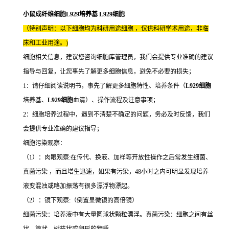
小鼠成纤维细胞L929培养基 L929细胞
（特别声明：以下细胞均为科研用途细胞 ，仅供科研学术用途，非临
床和工业用途。)
细胞相关信息，建议您咨询细胞库管理员，我们会提供专业准确的建议
指导与回复，让您事先了解更多细胞信息，避免不必要的损失；
1：请仔细阅读说明书，事先了解更多细胞特性、培养条件（
L929细胞
培养基、
L929细胞
血清）、操作流程及注意事项；
2：细胞培养过程中，遇到不清楚不确定的问题，务必及时反馈，我们
会提供专业准确的建议指导；
细胞污染观察：
（1）：肉眼观察:在传代、换液、加样等开放性操作之后常发生细菌、
真菌污染 ，而且增生迅速，如果有污染，48小时之内可明显发现培养
液变混浊或略加振荡有很多漂浮物漂起。
（2）：镜下观察:（倒置显微镜的高倍镜）
细菌污染：培养液中有大量圆球状颗粒漂浮。真菌污染：细胞之间有丝