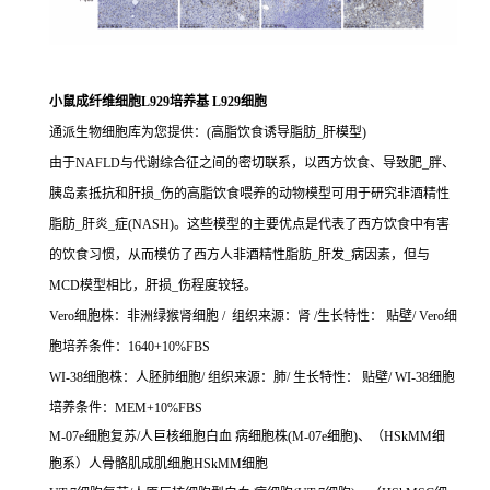
小鼠成纤维细胞L929培养基 L929细胞
通派生物细胞库为您提供：(高脂饮食诱导脂肪_肝模型)
由于NAFLD与代谢综合征之间的密切联系，以西方饮食、导致肥_胖、
胰岛素抵抗和肝损_伤的高脂饮食喂养的动物模型可用于研究非酒精性
脂肪_肝炎_症(NASH)。这些模型的主要优点是代表了西方饮食中有害
的饮食习惯，从而模仿了西方人非酒精性脂肪_肝发_病因素，但与
MCD模型相比，肝损_伤程度较轻。
Vero细胞株：非洲绿猴肾细胞 / 组织来源：肾 /生长特性： 贴壁/ Vero细
胞培养条件：1640+10%FBS
WI-38细胞株：人胚肺细胞/ 组织来源：肺/ 生长特性： 贴壁/ WI-38细胞
培养条件：MEM+10%FBS
M-07e细胞复苏/人巨核细胞白血 病细胞株(M-07e细胞)、（HSkMM细
胞系）人骨骼肌成肌细胞HSkMM细胞