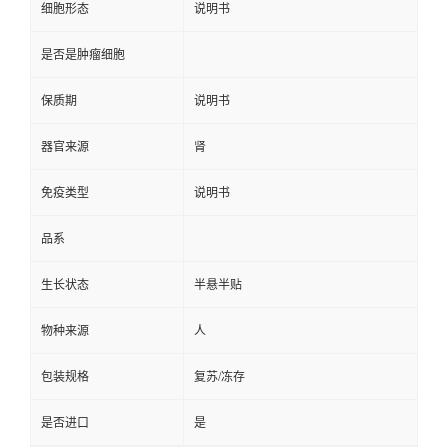
细胞形态
说明书
是否是肿瘤细胞
保质期
说明书
器官来源
肾
免疫类型
说明书
品系
生长状态
半悬半贴
物种来源
人
包装规格
复苏/冻存
是否进口
是