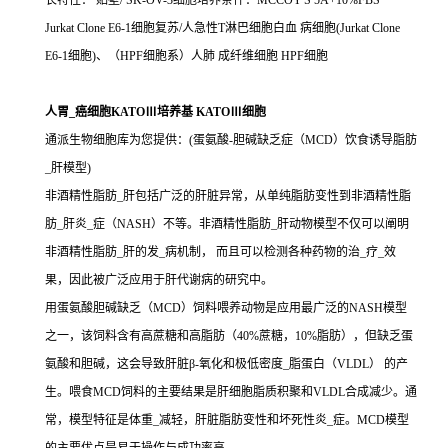
长特性： 贴壁/ SK-OV-3细胞培养条件：MCCOY'S 5A+10%FBS
Jurkat Clone E6-1细胞复苏/人急性T淋巴细胞白血 病细胞(Jurkat Clone
E6-1细胞)、（HPF细胞系）人肺 成纤维细胞 HPF细胞
人胃_癌细胞KATOⅢ培养基 KATOⅢ细胞
通派生物细胞库为您提供：(蛋氨酸-胆碱缺乏症（MCD）饮食诱导脂肪
_肝模型)
非酒精性脂肪_肝包括广泛的肝脏异常，从单纯脂肪变性到非酒精性脂
肪_肝炎_症（NASH）不等。非酒精性脂肪_肝动物模型不仅可以阐明
非酒精性脂肪_肝的发_病机制， 而且可以检测各种药物的治_疗_效
果，因此被广泛应用于肝代谢病的研究中。
用蛋氨酸胆碱缺乏（MCD）饲料喂养动物是应用最广泛的NASH模型
之一，该饲料含有高蔗糖和高脂肪（40%蔗糖，10%脂肪），但缺乏蛋
氨酸和胆碱，这会导致肝脏β-氧化和极低密度_脂蛋白（VLDL） 的产
生。喂食MCD饲料的主要结果是肝细胞脂质积聚和VLDL合成减少。通
常，模型特征是体重_减轻，肝脏脂肪变性和坏死性炎_症。MCD模型