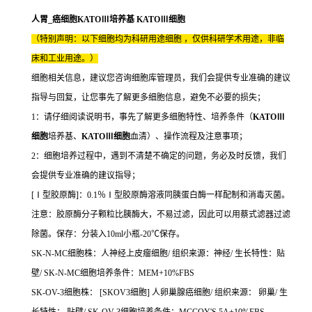
人胃_癌细胞KATOⅢ培养基 KATOⅢ细胞
（特别声明：以下细胞均为科研用途细胞 ，仅供科研学术用途，非临
床和工业用途。）
细胞相关信息，建议您咨询细胞库管理员，我们会提供专业准确的建议
指导与回复，让您事先了解更多细胞信息，避免不必要的损失；
1：请仔细阅读说明书，事先了解更多细胞特性、培养条件（
KATOⅢ
细胞
培养基、
KATOⅢ细胞
血清）、操作流程及注意事项；
2：细胞培养过程中，遇到不清楚不确定的问题，务必及时反馈，我们
会提供专业准确的建议指导；
[Ⅰ型胶原酶]：0.1％Ⅰ型胶原酶溶液同胰蛋白酶一样配制和消毒灭菌。
注意：胶原酶分子颗粒比胰酶大，不易过滤，因此可以用蔡式滤器过滤
除菌。保存：分装入10ml小瓶-20℃保存。
SK-N-MC细胞株：人神经上皮瘤细胞/ 组织来源：神经/ 生长特性：贴
壁/ SK-N-MC细胞培养条件：MEM+10%FBS
SK-OV-3细胞株： [SKOV3细胞] 人卵巢腺癌细胞/ 组织来源： 卵巢/ 生