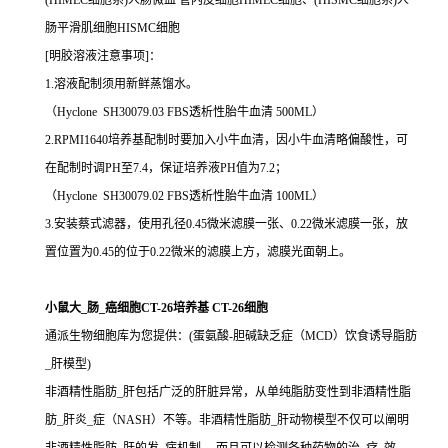
(HIMEC细胞系)人肠微血 管内皮细胞HIMEC细胞、(HISMC细胞系)人
肠平滑肌细胞HISMC细胞
[明胶溶液注意事项]：
1.溶液配制须用新鲜蒸馏水。
（Hyclone SH30079.03 FBS透析性胎牛血清 500ML）
2.RPMI1640培养基配制时要加入小牛血清，因小牛血清略偏酸性，可
在配制时调PH至7.4，保证培养液PH值为7.2；
（Hyclone SH30079.02 FBS透析性胎牛血清 100ML）
3.安装蔡式滤器，使用孔径0.45微米滤膜一张、0.22微米滤膜一张，放
置位置为0.45的位于0.22微米的滤膜上方，滤膜光面朝上。
小鼠大_肠_癌细胞CT-26培养基 CT-26细胞
通派生物细胞库为您提供：(蛋氨酸-胆碱缺乏症（MCD）饮食诱导脂肪
_肝模型)
非酒精性脂肪_肝包括广泛的肝脏异常，从单纯脂肪变性到非酒精性脂
肪_肝炎_症（NASH）不等。非酒精性脂肪_肝动物模型不仅可以阐明