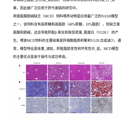
非酒精性脂肪_肝的发_病机制， 而且可以检测各种药物的治_疗_效
果，因此被广泛应用于肝代谢病的研究中。
用蛋氨酸胆碱缺乏（MCD）饲料喂养动物是应用最广泛的NASH模型
之一，该饲料含有高蔗糖和高脂肪（40%蔗糖，10%脂肪），但缺乏蛋
氨酸和胆碱，这会导致肝脏β-氧化和极低密度_脂蛋白（VLDL） 的产
生。喂食MCD饲料的主要结果是肝细胞脂质积聚和VLDL合成减少。通
常，模型特征是体重_减轻，肝脏脂肪变性和坏死性炎_症。MCD模型
的主要优点是易于操作与成功率高。