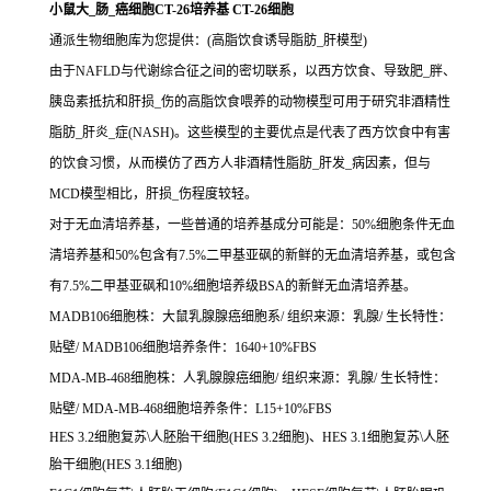
小鼠大_肠_癌细胞CT-26培养基 CT-26细胞
通派生物细胞库为您提供：(高脂饮食诱导脂肪_肝模型)
由于NAFLD与代谢综合征之间的密切联系，以西方饮食、导致肥_胖、
胰岛素抵抗和肝损_伤的高脂饮食喂养的动物模型可用于研究非酒精性
脂肪_肝炎_症(NASH)。这些模型的主要优点是代表了西方饮食中有害
的饮食习惯，从而模仿了西方人非酒精性脂肪_肝发_病因素，但与
MCD模型相比，肝损_伤程度较轻。
对于无血清培养基，一些普通的培养基成分可能是：50%细胞条件无血
清培养基和50%包含有7.5%二甲基亚砜的新鲜的无血清培养基，或包含
有7.5%二甲基亚砜和10%细胞培养级BSA的新鲜无血清培养基。
MADB106细胞株：大鼠乳腺腺癌细胞系/ 组织来源：乳腺/ 生长特性：
贴壁/ MADB106细胞培养条件：1640+10%FBS
MDA-MB-468细胞株：人乳腺腺癌细胞/ 组织来源：乳腺/ 生长特性：
贴壁/ MDA-MB-468细胞培养条件：L15+10%FBS
HES 3.2细胞复苏\人胚胎干细胞(HES 3.2细胞)、HES 3.1细胞复苏\人胚
胎干细胞(HES 3.1细胞)