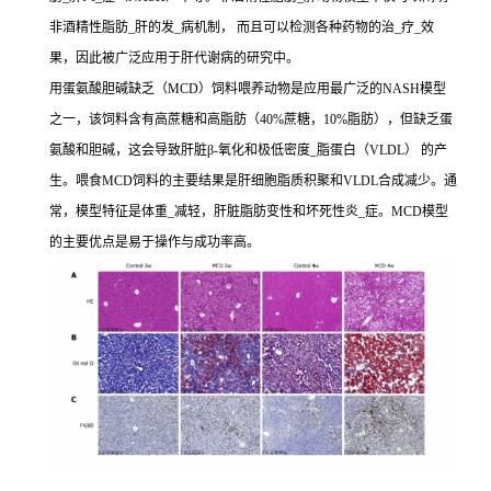
非酒精性脂肪_肝的发_病机制， 而且可以检测各种药物的治_疗_效
果，因此被广泛应用于肝代谢病的研究中。
用蛋氨酸胆碱缺乏（MCD）饲料喂养动物是应用最广泛的NASH模型
之一，该饲料含有高蔗糖和高脂肪（40%蔗糖，10%脂肪），但缺乏蛋
氨酸和胆碱，这会导致肝脏β-氧化和极低密度_脂蛋白（VLDL） 的产
生。喂食MCD饲料的主要结果是肝细胞脂质积聚和VLDL合成减少。通
常，模型特征是体重_减轻，肝脏脂肪变性和坏死性炎_症。MCD模型
的主要优点是易于操作与成功率高。