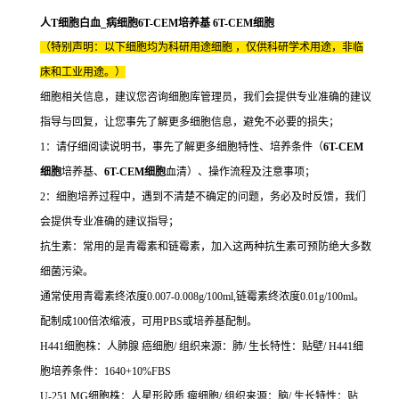
人T细胞白血_病细胞6T-CEM培养基 6T-CEM细胞
（特别声明：以下细胞均为科研用途细胞 ，仅供科研学术用途，非临
床和工业用途。）
细胞相关信息，建议您咨询细胞库管理员，我们会提供专业准确的建议
指导与回复，让您事先了解更多细胞信息，避免不必要的损失；
1：请仔细阅读说明书，事先了解更多细胞特性、培养条件（
6T-CEM
细胞
培养基、
6T-CEM细胞
血清）、操作流程及注意事项；
2：细胞培养过程中，遇到不清楚不确定的问题，务必及时反馈，我们
会提供专业准确的建议指导；
抗生素：常用的是青霉素和链霉素，加入这两种抗生素可预防绝大多数
细菌污染。
通常使用青霉素终浓度0.007-0.008g/100ml,链霉素终浓度0.01g/100ml。
配制成100倍浓缩液，可用PBS或培养基配制。
H441细胞株：人肺腺 癌细胞/ 组织来源：肺/ 生长特性：贴壁/ H441细
胞培养条件：1640+10%FBS
U-251 MG细胞株：人星形胶质 瘤细胞/ 组织来源：脑/ 生长特性：贴