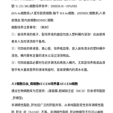
壁/ U-251 MG细胞培养条件：DMEM-H +10%FBS
(HA-bs细胞系)人星形胶质细胞-脑干 HA-bs细胞、(HDMEC细胞系)人表
皮微血 管内皮细胞HDMEC细胞
细胞培养注意事项：（耗材）
①：装培养液的瓶子、配培养液的器皿勿放入塑料桶内浸泡！应由使用
者本人及时清洗晾干备用。
②：可回收的移液管、离心管、培养瓶皿等，放入装有清水的塑料桶中
浸泡，桶内需有足量的清水以没过浸泡物品。
③：可回收器皿必要时先初步涮洗后再放入桶内，尤其是培养瓶或血清
管中有大量高营养的液体残留时，容易使桶内的清水长菌。
人T细胞白血_病细胞6T-CEM培养基 6T-CEM细胞
通派生物细胞库为您提供：(蛋氨酸-胆碱缺乏症（MCD）饮食诱导脂肪
_肝模型)
非酒精性脂肪_肝包括广泛的肝脏异常，从单纯脂肪变性到非酒精性脂
肪_肝炎_症（NASH）不等。非酒精性脂肪_肝动物模型不仅可以阐明