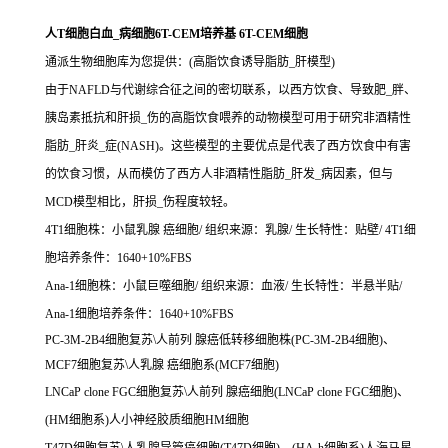
人T细胞白血_病细胞6T-CEM培养基 6T-CEM细胞
通派生物细胞库为您提供：(高脂饮食诱导脂肪_肝模型)
由于NAFLD与代谢综合征之间的密切联系，以西方饮食、导致肥_胖、
胰岛素抵抗和肝损_伤的高脂饮食喂养的动物模型可用于研究非酒精性
脂肪_肝炎_症(NASH)。这些模型的主要优点是代表了西方饮食中有害
的饮食习惯，从而模仿了西方人非酒精性脂肪_肝发_病因素，但与
MCD模型相比，肝损_伤程度较轻。
4T1细胞株：小鼠乳腺 癌细胞/ 组织来源：乳腺/ 生长特性：贴壁/ 4T1细
胞培养条件：1640+10%FBS
Ana-1细胞株：小鼠巨噬细胞/ 组织来源：血液/ 生长特性：半悬半贴/
Ana-1细胞培养条件：1640+10%FBS
PC-3M-2B4细胞复苏\人前列 腺癌低转移细胞株(PC-3M-2B4细胞)、
MCF7细胞复苏\人乳腺 癌细胞系(MCF7细胞)
LNCaP clone FGC细胞复苏\人前列 腺癌细胞(LNCaP clone FGC细胞)、
(HM细胞系)人小神经胶质细胞HM细胞