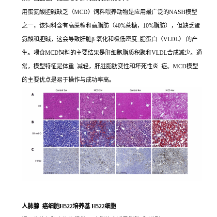
用蛋氨酸胆碱缺乏（MCD）饲料喂养动物是应用最广泛的NASH模型
之一，该饲料含有高蔗糖和高脂肪（40%蔗糖，10%脂肪），但缺乏蛋
氨酸和胆碱，这会导致肝脏β-氧化和极低密度_脂蛋白（VLDL） 的产
生。喂食MCD饲料的主要结果是肝细胞脂质积聚和VLDL合成减少。通
常，模型特征是体重_减轻，肝脏脂肪变性和坏死性炎_症。MCD模型
的主要优点是易于操作与成功率高。
人肺腺_癌细胞H522培养基 H522细胞