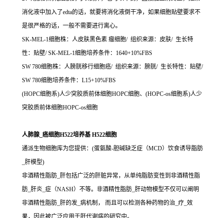
消化液中加入了edta的话，就要将消化液倒干净，如果细胞贴壁要求不
是很严格的话，一般不需要进行离心。
SK-MEL-1细胞株：人皮肤黑色素 瘤细胞/ 组织来源：皮肤/ 生长特
性：贴壁/ SK-MEL-1细胞培养条件：1640+10%FBS
SW 780细胞株：人膀胱移行细胞癌/ 组织来源：膀胱/ 生长特性：贴壁/
SW 780细胞培养条件：L15+10%FBS
(HOPC细胞系)人少突胶质前体细胞HOPC细胞、(HOPC-os细胞系)人少
突胶质前体细胞HOPC-os细胞
人肺腺_癌细胞H522培养基 H522细胞
通派生物细胞库为您提供：(蛋氨酸-胆碱缺乏症（MCD）饮食诱导脂肪
_肝模型)
非酒精性脂肪_肝包括广泛的肝脏异常，从单纯脂肪变性到非酒精性脂
肪_肝炎_症（NASH）不等。非酒精性脂肪_肝动物模型不仅可以阐明
非酒精性脂肪_肝的发_病机制， 而且可以检测各种药物的治_疗_效
果，因此被广泛应用于肝代谢病的研究中。