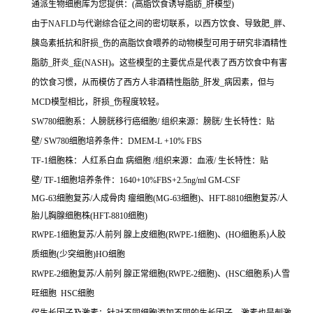
通派生物细胞库为您提供：(高脂饮食诱导脂肪_肝模型)
由于NAFLD与代谢综合征之间的密切联系，以西方饮食、导致肥_胖、
胰岛素抵抗和肝损_伤的高脂饮食喂养的动物模型可用于研究非酒精性
脂肪_肝炎_症(NASH)。这些模型的主要优点是代表了西方饮食中有害
的饮食习惯，从而模仿了西方人非酒精性脂肪_肝发_病因素，但与
MCD模型相比，肝损_伤程度较轻。
SW780细胞系：人膀胱移行癌细胞/ 组织来源：膀胱/ 生长特性：贴
壁/ SW780细胞培养条件：DMEM-L +10% FBS
TF-1细胞株：人红系白血 病细胞 /组织来源：血液/ 生长特性：贴
壁/ TF-1细胞培养条件：1640+10%FBS+2.5ng/ml GM-CSF
MG-63细胞复苏/人成骨肉 瘤细胞(MG-63细胞)、HFT-8810细胞复苏/人
胎儿胸腺细胞株(HFT-8810细胞)
RWPE-1细胞复苏/人前列 腺上皮细胞(RWPE-1细胞)、(HO细胞系)人胶
质细胞(少突细胞)HO细胞
RWPE-2细胞复苏/人前列 腺正常细胞(RWPE-2细胞)、(HSC细胞系)人雪
旺细胞 HSC细胞