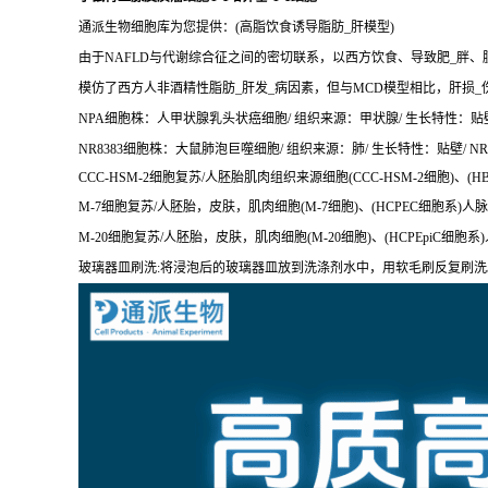
通派生物细胞库为您提供：(高脂饮食诱导脂肪_肝模型)
由于NAFLD与代谢综合征之间的密切联系，以西方饮食、导致肥_胖、
模仿了西方人非酒精性脂肪_肝发_病因素，但与MCD模型相比，肝损_
NPA细胞株：人甲状腺乳头状癌细胞/ 组织来源：甲状腺/ 生长特性：贴壁/ 
NR8383细胞株：大鼠肺泡巨噬细胞/ 组织来源：肺/ 生长特性：贴壁/ NR8
CCC-HSM-2细胞复苏/人胚胎肌肉组织来源细胞(CCC-HSM-2细胞)、(
M-7细胞复苏/人胚胎，皮肤，肌肉细胞(M-7细胞)、(HCPEC细胞系)人
M-20细胞复苏/人胚胎，皮肤，肌肉细胞(M-20细胞)、(HCPEpiC细胞系
玻璃器皿刷洗:将浸泡后的玻璃器皿放到洗涤剂水中，用软毛刷反复刷