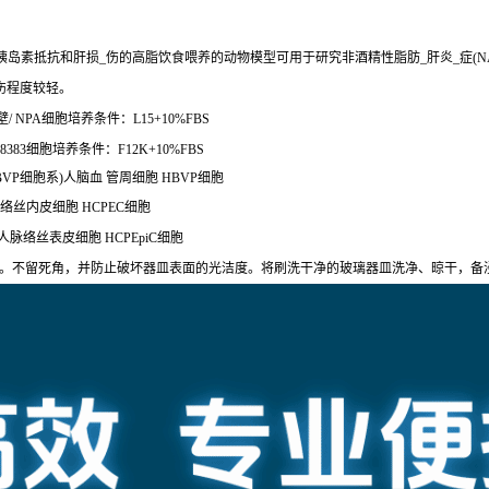
胰岛素抵抗和肝损_伤的高脂饮食喂养的动物模型可用于研究非酒精性脂肪_肝炎_症(
伤程度较轻。
NPA细胞培养条件：L15+10%FBS
383细胞培养条件：F12K+10%FBS
HBVP细胞系)人脑血 管周细胞 HBVP细胞
脉络丝内皮细胞 HCPEC细胞
)人脉络丝表皮细胞 HCPEpiC细胞
洗。不留死角，并防止破坏器皿表面的光洁度。将刷洗干净的玻璃器皿洗净、晾干，备