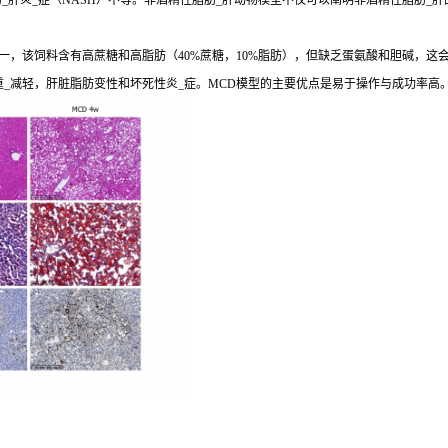
肝炎_症（NASH）不等。非酒精性脂肪_肝动物模型不仅可以阐明非酒精性脂肪_肝
，该饲料含有高蔗糖和高脂肪（40%蔗糖，10%脂肪），但缺乏蛋氨酸和胆碱，这会导
重_减轻，肝脏脂肪变性和坏死性炎_症。MCD模型的主要优点是易于操作与成功率高