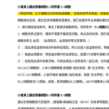
小鼠肾上腺皮质瘤细胞Y-1培养基 Y-1细胞
（特别声明：以下细胞均为科研用途细胞 ，仅供科研学术用途，非临
细胞相关信息，建议您咨询细胞库管理员，我们会提供专业准确的建议
1：请仔细阅读说明书，事先了解更多细胞特性、培养条件（
Y-1细胞
培
2：细胞培养过程中，遇到不清楚不确定的问题，务必及时反馈，我们
细胞培养之 血清：（血清购买、血清保存等注意事项。）
1）：因血清低温保存结冰时体积会增加，所以在放入低温保存前，预
2）：瓶装血清解冻：将低温冰箱中的血清取出，放置4℃冰箱中溶解1
3）：如发现血清中有悬浮物，可将血清加入培养液内一起过滤，切勿
NCI-H157细胞株：人非小细胞肺腺 癌细胞 /组织来源：肺 /生长特性：半悬半
NCTC 2472细胞株：小鼠纤维肉 瘤细胞/ 组织来源：皮肤/ 生长特性：半悬半
M-22细胞复苏/人胚胎，皮肤，肌肉细胞(M-22细胞)、(HCPF细胞系)
小鼠肾上腺皮质瘤细胞Y-1培养基 Y-1细胞
通派生物细胞库为您提供：(蛋氨酸-胆碱缺乏症（MCD）饮食诱导脂肪_