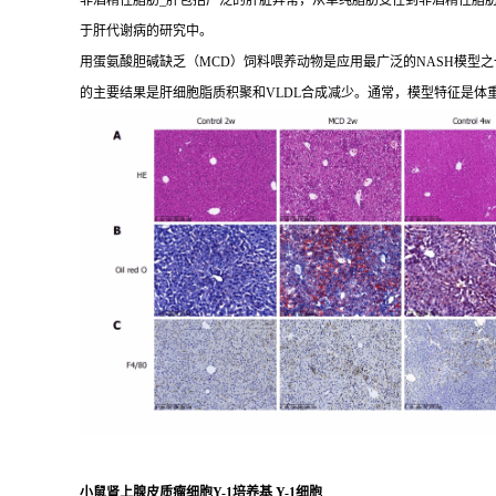
非酒精性脂肪_肝包括广泛的肝脏异常，从单纯脂肪变性到非酒精性脂肪_
于肝代谢病的研究中。
用蛋氨酸胆碱缺乏（MCD）饲料喂养动物是应用最广泛的NASH模型之一
的主要结果是肝细胞脂质积聚和VLDL合成减少。通常，模型特征是体
小鼠肾上腺皮质瘤细胞Y-1培养基 Y-1细胞