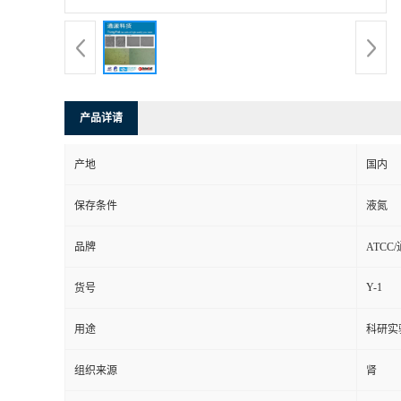
产品详请
产地
国内
保存条件
液氮
品牌
ATCC
Y-1
货号
用途
科研实
组织来源
肾