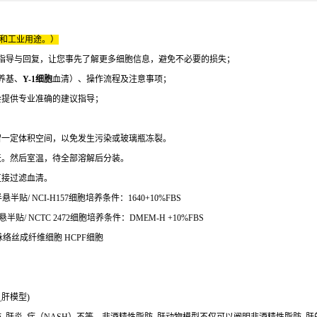
床和工业用途。）
指导与回复，让您事先了解更多细胞信息，避免不必要的损失；
养基、
Y-1细胞
血清）、操作流程及注意事项；
会提供专业准确的建议指导；
留一定体积空间，以免发生污染或玻璃瓶冻裂。
天。然后室温，待全部溶解后分装。
直接过滤血清。
贴/ NCI-H157细胞培养条件：1640+10%FBS
贴/ NCTC 2472细胞培养条件：DMEM-H +10%FBS
人脉络丝成纤维细胞 HCPF细胞
肝模型)