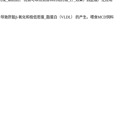
的发_病机制， 而且可以检测各种药物的治_疗_效果，因此被广泛应用
致肝脏β-氧化和极低密度_脂蛋白（VLDL） 的产生。喂食MCD饲料
。