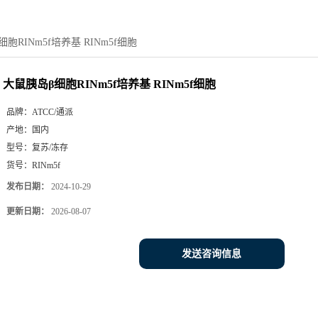
胞RINm5f培养基 RINm5f细胞
大鼠胰岛β细胞RINm5f培养基 RINm5f细胞
品牌：
ATCC/通派
产地：
国内
型号：
复苏/冻存
货号：
RINm5f
发布日期：
2024-10-29
更新日期：
2026-08-07
发送咨询信息