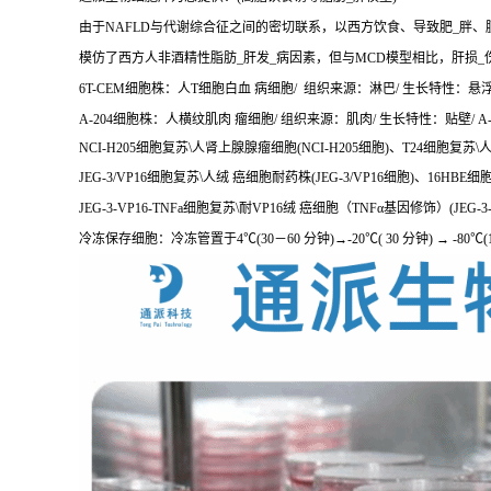
由于NAFLD与代谢综合征之间的密切联系，以西方饮食、导致肥_胖、
模仿了西方人非酒精性脂肪_肝发_病因素，但与MCD模型相比，肝损_
6T-CEM细胞株：人T细胞白血 病细胞/ 组织来源：淋巴/ 生长特性：悬浮/ 6
A-204细胞株：人横纹肌肉 瘤细胞/ 组织来源：肌肉/ 生长特性：贴壁/ A-2
NCI-H205细胞复苏\人肾上腺腺瘤细胞(NCI-H205细胞)、T24细胞复苏
JEG-3/VP16细胞复苏\人绒 癌细胞耐药株(JEG-3/VP16细胞)、16HB
JEG-3-VP16-TNFa细胞复苏\耐VP16绒 癌细胞（TNFα基因修饰）(JEG-
冷冻保存细胞：冷冻管置于4℃(30－60 分钟)→-20℃( 30 分钟) → -8