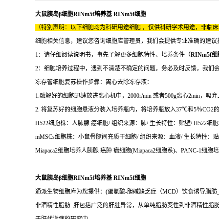
大鼠胰岛β细胞RINm5f培养基 RINm5f细胞
（特别声明：以下细胞均为科研用途细胞 ，仅供科研学术用途，非临
细胞相关信息，建议您咨询细胞库管理员，我们会提供专业准确的建议
1：请仔细阅读说明书，事先了解更多细胞特性、培养条件（
RINm5f
2：细胞培养过程中，遇到不清楚不确定的问题，务必及时反馈，我们
冻存管细胞复苏操作步骤：离心去除冻存液：
1.融解好的细胞迅速放进离心机中，2000r/min 或者500g离心2min，
2. 将复苏好的细胞悬液分装入培养瓶内，将培养瓶放入37℃和5％CO2的培
H522细胞株：人肺腺 癌细胞/ 组织来源：肺/ 生长特性：贴壁/ H522细胞培
mMSCs细胞株：小鼠骨髓间充质干细胞/ 组织来源：血液/ 生长特性：贴壁/ 
Miapaca2细胞培养人胰腺 癌肿 瘤细胞(Miapaca2细胞系)、PANC-1细
大鼠胰岛β细胞RINm5f培养基 RINm5f细胞
通派生物细胞库为您提供：(蛋氨酸-胆碱缺乏症（MCD）饮食诱导脂肪_
非酒精性脂肪_肝包括广泛的肝脏异常，从单纯脂肪变性到非酒精性脂肪_