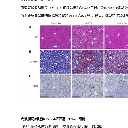
于肝代谢病的研究中。
用蛋氨酸胆碱缺乏（MCD）饲料喂养动物是应用最广泛的NASH模型之一
的主要结果是肝细胞脂质积聚和VLDL合成减少。通常，模型特征是体
大鼠胰岛β细胞RINm5f培养基 RINm5f细胞
通派生物细胞库为您提供：(高脂饮食诱导脂肪_肝模型)