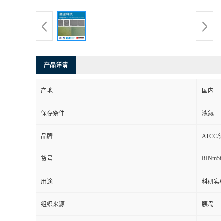
产品详请
产地
国内
保存条件
液氮
品牌
ATCC
RINm5
货号
用途
科研实
组织来源
胰岛