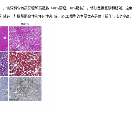
，该饲料含有高蔗糖和高脂肪（40%蔗糖，10%脂肪），但缺乏蛋氨酸和胆碱，这会导
重_减轻，肝脏脂肪变性和坏死性炎_症。MCD模型的主要优点是易于操作与成功率高