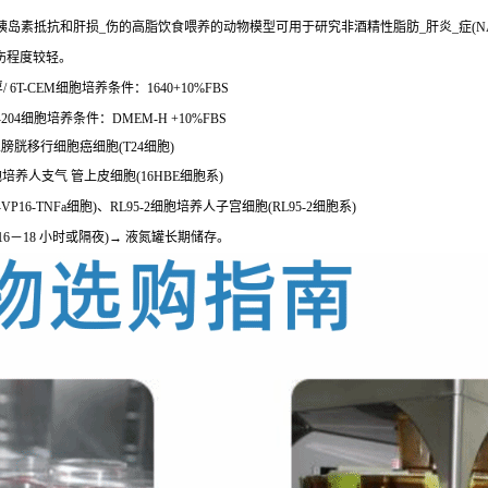
胰岛素抵抗和肝损_伤的高脂饮食喂养的动物模型可用于研究非酒精性脂肪_肝炎_症(
伤程度较轻。
T-CEM细胞培养条件：1640+10%FBS
04细胞培养条件：DMEM-H +10%FBS
\人膀胱移行细胞癌细胞(T24细胞)
E细胞培养人支气 管上皮细胞(16HBE细胞系)
3-VP16-TNFa细胞)、RL95-2细胞培养人子宫细胞(RL95-2细胞系)
0℃(16－18 小时或隔夜)→ 液氮罐长期储存。