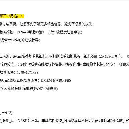
床和工业用途。）
指导与回复，让您事先了解更多细胞信息，避免不必要的损失；
细胞
培养基、
RINm5f细胞
血清）、操作流程及注意事项；
会提供专业准确的建议指导；
吸弃上清液，用8ml培养基重悬细胞，吹打制成单细胞悬液，细胞浓度以5×105/ml为宜。（1249
养箱内，8-24小时后换液继续培养培养，换液的时间由细胞生长情况而定；（11960-069
养条件：1640+10%FBS
mMSCs细胞培养条件：DMEM-H +10%FBS
胞培养人胰腺 癌肿 瘤细胞(PANC-1细胞系)
肝模型)
肝炎_症（NASH）不等。非酒精性脂肪_肝动物模型不仅可以阐明非酒精性脂肪_肝