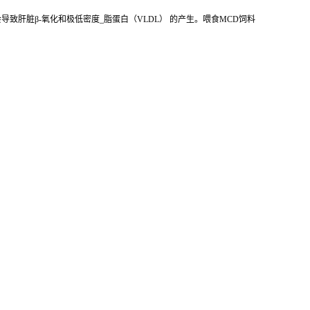
致肝脏β-氧化和极低密度_脂蛋白（VLDL） 的产生。喂食MCD饲料
。