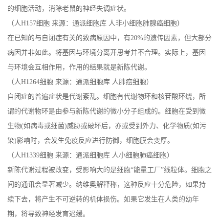
的细胞活动，消除老鼠的神经失调症状。
（人H157细胞 来源：通派细胞库 人非小细胞肺腺癌细胞）
在已知的与自闭症有关的致病原因中，有20%的遗传因素，但大部分
病因并非如此。将基因与环境分离开思考并不合理。实际上，基因
与环境会互相作用，作用的结果就是新陈代谢。
（人H1264细胞 来源：通派细胞库 人肺癌细胞）
自闭症的普遍症状是代谢紊乱。细胞有代谢物环和核苷酸环绕，所
谓的代谢物环是由参与新陈代谢的微小分子组成的。细胞在受到微
生物(如病毒或细菌)威胁或破坏后，亦或受到外力、化学物质(如污
染)影响时，会发生免疫反应进行防御，细胞膜会变厚。
（人H1339细胞 来源：通派细胞库 人小细胞肺癌细胞）
新陈代谢过程被改变，受影响大的是细胞“能量工厂”线粒体。细胞之
间的通讯会显著减少。纳维奥解释称，这种反应十分危险，如果持
续下去，将产生不可逆转的机体损伤。如果它发生在人类的幼年
期，将导致神经发育迟缓。