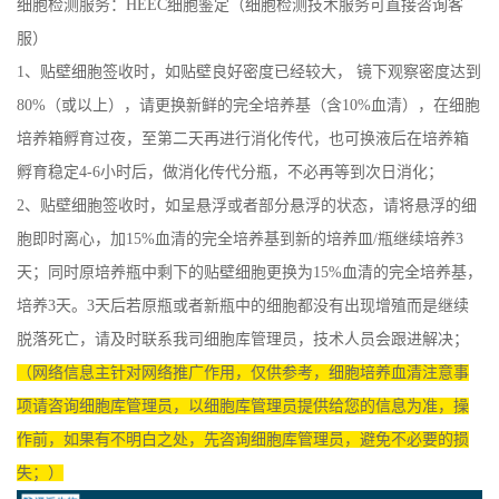
细胞检测服务：HEEC细胞鉴定（细胞检测技术服务可直接咨询客
服）
1、贴壁细胞签收时，如贴壁良好密度已经较大， 镜下观察密度达到
80%（或以上），请更换新鲜的完全培养基（含10%血清），在细胞
培养箱孵育过夜，至第二天再进行消化传代，也可换液后在培养箱
孵育稳定4-6小时后，做消化传代分瓶，不必再等到次日消化；
2、贴壁细胞签收时，如呈悬浮或者部分悬浮的状态，请将悬浮的细
胞即时离心，加15%血清的完全培养基到新的培养皿/瓶继续培养3
天；同时原培养瓶中剩下的贴壁细胞更换为15%血清的完全培养基，
培养3天。3天后若原瓶或者新瓶中的细胞都没有出现增殖而是继续
脱落死亡，请及时联系我司细胞库管理员，技术人员会跟进解决；
（网络信息主针对网络推广作用，仅供参考，细胞培养血清注意事
项请咨询细胞库管理员，以细胞库管理员提供给您的信息为准，操
作前，如果有不明白之处，先咨询细胞库管理员，避免不必要的损
失；）