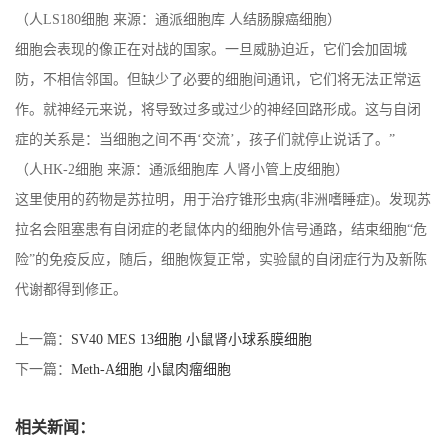
（人LS180细胞 来源：通派细胞库 人结肠腺癌细胞）
细胞会表现的像正在对战的国家。一旦威胁迫近，它们会加固城
防，不相信邻国。但缺少了必要的细胞间通讯，它们将无法正常运
作。就神经元来说，将导致过多或过少的神经回路形成。这与自闭
症的关系是：当细胞之间不再‘交流’，孩子们就停止说话了。”
（人HK-2细胞 来源：通派细胞库 人肾小管上皮细胞）
这里使用的药物是苏拉明，用于治疗锥形虫病(非洲嗜睡症)。发现苏
拉名会阻塞患有自闭症的老鼠体内的细胞外信号通路，结束细胞“危
险”的免疫反应，随后，细胞恢复正常，实验鼠的自闭症行为及新陈
代谢都得到修正。
上一篇：
SV40 MES 13细胞 小鼠肾小球系膜细胞
下一篇：
Meth-A细胞 小鼠肉瘤细胞
相关新闻：