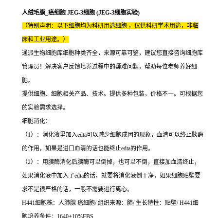
人绒毛膜_癌细胞 JEG-3细胞 (JEG-3细胞实验)
（特别声明：以下细胞均为科研用途细胞 ，仅供科研学术用途，非临
床和工业用途。）
通派生物细胞库细胞种类齐全，来源可靠可鉴，建议您直接咨询细胞库
管理员！解决客户反馈培养过程中的疑难问题，帮助每位老师养好细
胞。
提供细胞、细胞相关产品、技术。提供多种包装，价格不一。可根据您
的实验需求选择。
细胞消化：
（1）：消化液里加入edta可以减少细胞成团的现象，血清可以终止胰酶
的作用，如果是进口血清的话也能终止edta的作用。
（2）：用胰酶消化后胰酶可以倒掉，也可以不倒，直接加血清终止，
如果消化液中加入了edta的话，就要将消化液倒干净，如果细胞贴壁要
求不是很严格的话，一般不需要进行离心。
H441细胞株：人肺腺 癌细胞/ 组织来源：肺/ 生长特性：贴壁/ H441细
胞培养条件：1640+10%FBS