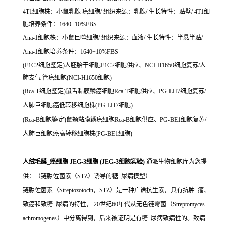
4T1细胞株：小鼠乳腺 癌细胞/ 组织来源：乳腺/ 生长特性：贴壁/ 4T1细
胞培养条件：1640+10%FBS
Ana-1细胞株：小鼠巨噬细胞/ 组织来源：血液/ 生长特性：半悬半贴/
Ana-1细胞培养条件：1640+10%FBS
(E1C2细胞鉴定)人胚胎干细胞E1C2细胞供应、NCI-H1650细胞复苏/人
肺支气 管癌细胞(NCI-H1650细胞)
(Rca-T细胞鉴定)鼠舌黏膜鳞癌细胞Rca-T细胞供应、PG-LH7细胞复苏/
人肺巨细胞癌低转移细胞株(PG-LH7细胞)
(Rca-B细胞鉴定)鼠颊黏膜鳞癌细胞Rca-B细胞供应、PG-BE1细胞复苏/
人肺巨细胞癌高转移细胞株(PG-BE1细胞)
人绒毛膜_癌细胞 JEG-3细胞 (JEG-3细胞实验)
通派生物细胞库为您提
供：（链脲佐菌素（STZ）诱导的糖_尿病模型）
链脲佐菌素（Streptozotocin，STZ）是一种广谱抗生素，具有抗肿_瘤、
致癌和致糖_尿病的特性， 20世纪60年代从无色链霉菌（Streptomyces
achromogenes）中分离得到，后来被证明是有糖_尿病致病性的。致病