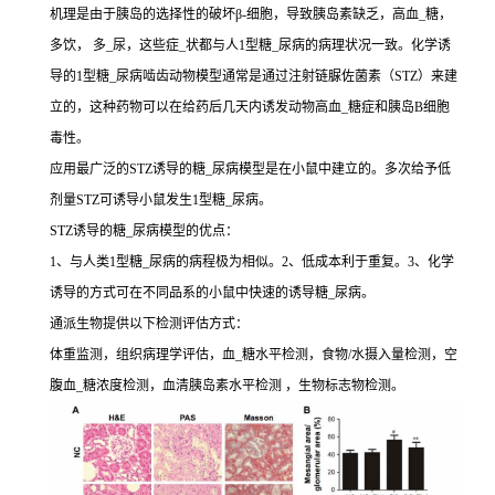
机理是由于胰岛的选择性的破坏β-细胞，导致胰岛素缺乏，高血_糖，
多饮， 多_尿，这些症_状都与人1型糖_尿病的病理状况一致。化学诱
导的1型糖_尿病啮齿动物模型通常是通过注射链脲佐菌素（STZ）来建
立的，这种药物可以在给药后几天内诱发动物高血_糖症和胰岛B细胞
毒性。
应用最广泛的STZ诱导的糖_尿病模型是在小鼠中建立的。多次给予低
剂量STZ可诱导小鼠发生1型糖_尿病。
STZ诱导的糖_尿病模型的优点：
1、与人类1型糖_尿病的病程极为相似。2、低成本利于重复。3、化学
诱导的方式可在不同品系的小鼠中快速的诱导糖_尿病。
通派生物提供以下检测评估方式：
体重监测，组织病理学评估，血_糖水平检测，食物/水摄入量检测，空
腹血_糖浓度检测，血清胰岛素水平检测 ，生物标志物检测。