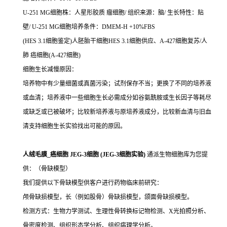
U-251 MG细胞株：人星形胶质 瘤细胞/ 组织来源：脑/ 生长特性：贴
壁/ U-251 MG细胞培养条件：DMEM-H +10%FBS
(HES 3.1细胞鉴定)人胚胎干细胞HES 3.1细胞供应、A-427细胞复苏/人
肺 癌细胞(A-427细胞)
细胞生长减慢原因：
培养物中有少量细菌或真菌污染；试剂保存不当；更换了不同的培养液
或血清；培养液中一些细胞生长必需成分如谷氨酰胺或生长因子等耗尽
或缺乏或已被破坏；比较新培养液与原培养液成分，比较新血清与旧血
清支持细胞生长实验找出可能的原因。
人绒毛膜_癌细胞 JEG-3细胞 (JEG-3细胞实验)
通派生物细胞库为您提
供：（骨缺模型）
我们提供以下骨缺模型供客户进行药物临床前研究：
颅骨缺损模型，长（例如股骨）骨缺损模型，颌面骨缺损模型。
检测方式：生物力学测试、生理性骨转换标记物检测、X光拍照分析、
骨密度检测、组织形态学分析、组织病理学分析。