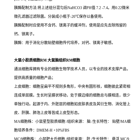
胰酶配制方法:将上述组分混匀后NaHCO3 调PH值 7.2 -7.4。用0.22微米
微孔滤器过滤除菌。分装成小瓶于-20℃保存以备使用。
胰酶配制时应使用不含钙、镁离子的缓冲剂，使用是应先去除残留的
钙、镁离子。
胰酶：用于消化分散贴壁细胞传代培养，对钙、镁离子敏感。
大鼠小胶质细胞RM 大鼠脑组织RM细胞
通派细胞库拥有专业的细胞生物学技术人员，以专业的技术支撑产品，
提供高质量的细胞产品；
上皮细胞：细胞呈扁平不规则多角形，中央有圆形核，细胞彼此紧密相
连成单层膜。生长时呈膜状移动，处于膜边缘的细胞总与膜相连，很少
单独行动。起源于内、外胚层的细胞如皮肤表皮及其衍生物、消化管上
皮、肝胰、肺泡上皮等皆成上皮型形态。
MA细胞株：小鼠星型胶质细胞 /组织来源： 脑 /生长特性： 贴壁/MA细
胞培养条件：DMEM-H +10%FBS
MC/9细胞株： 小鼠肥大氏细胞 /组织来源： 肝 /生长特性： 悬浮 MC/9