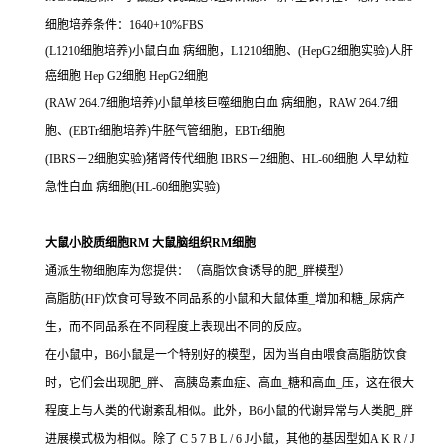
细胞培养条件：1640+10%FBS
(L1210细胞培养)小鼠白血 病细胞，L1210细胞、(HepG2细胞实验)人肝
癌细胞 Hep G2细胞 HepG2细胞
(RAW 264.7细胞培养)小鼠单核巨噬细胞白血 病细胞，RAW 264.7细
胞、(EBTr细胞培养)牛胚气管细胞，EBTr细胞
(IBRS－2细胞实验)猪肾传代细胞 IBRS－2细胞、HL-60细胞 人早幼粒
急性白血 病细胞(HL-60细胞实验)
大鼠小胶质细胞RM 大鼠脑组织RM细胞
通派生物细胞库为您提供：（高脂饮食诱导的肥_胖模型）
高脂肪(HF)饮食可导致不同品系的小鼠和大鼠体重_增加和糖_尿病产
生，而不同品系在不同程度上表现出不同的反应。
在小鼠中，B6小鼠是一个特别好的模型，因为当自由喂食高脂肪饮食
时，它们会出现肥_胖、 高胰岛素血症、高血_糖和高血_压，这在很大
程度上与人类的代谢紊乱相似。此外，B6小鼠的代谢异常与人类肥_胖
进展模式极为相似。除了 C 5 7 B L / 6 J小鼠，其他的基因型如A K R / J