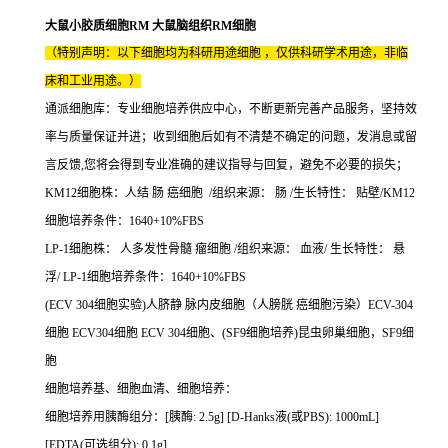
大鼠小胶质细胞RM 大鼠脑组织RM细胞
（特别声明：以下细胞均为科研用途细胞 ，仅供科研学术用途，非临
床和工业用途。）
通派细胞库：专业细胞培养供应中心，不断更新完善产品服务，坚持效
率与质量保证并进；收到细胞后如有不清楚不确定的问题，发消息或留
言反馈,您将会得到专业准确的建议指导与回复，避免不必要的损失；
KM12细胞株：人结 肠 癌细胞 /组织来源： 肠 /生长特性： 贴壁/KM12
细胞培养条件：1640+10%FBS
LP-1细胞株： 人多发性骨髓 瘤细胞 /组织来源： 血液/ 生长特性： 悬
浮/ LP-1细胞培养条件：1640+10%FBS
(ECV 304细胞实验)人脐静 脉内皮细胞（人膀胱 癌细胞污染）ECV-304
细胞 ECV304细胞 ECV 304细胞、(SF9细胞培养)昆虫卵巢细胞，SF9细
胞
细胞培养基、细胞血清、细胞培养：
细胞培养用胰酶组分：[胰酶: 2.5g] [D-Hanks液(或PBS): 1000mL]
[EDTA(可选组分): 0.1g]