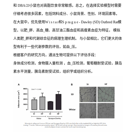
和 DBA/2J小鼠也对高脂饮食非常敏感。总之，在选择实验模型时需要
仔细考虑很多因素，包括饲料成分、小鼠背景、性别、环境因素等。
在大鼠中，优先使用W i s t a r和S p ra g u e - Dawley (SD) Outbred Rat模
型，以肥_胖、高血_糖、高甘油三酯血症和高瘦素血症为特征， 模拟
人类肥_胖和代谢综合征的病理生理机制。 与小鼠相比，它们更大的体
型有利于一些代谢参数的评估，如血_压。
根据客户的研究方向，通派生物可提供以下评估手段：
身体成分检测，食物摄入量检测 ，血_压检测，葡萄糖耐受试验，胰岛
素水平测量，胰岛素耐受试验，组织学或组织分析。