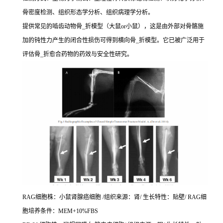
骨密度检测、组织形态学分析、组织病理学分析。
提供常见的啮齿动物骨_折模型（大鼠or小鼠），这是由外部对骨骼施
加的钝性力产生的闭合性损伤可得到横向骨_折模型。它已被广泛用于
评估骨_折愈合药物的药效与安全性研究。
RAG细胞株：小鼠肾腺癌细胞 /组织来源：肾/ 生长特性：贴壁/ RAG细
胞培养条件：MEM+10%FBS