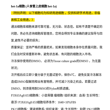
het-1a细胞 (人食管上皮细胞 het-1a)
（特别声明：以下细胞均为科研用途细胞 ，仅供科研学术用途，非临
床和工业用途。）
通派细胞库细胞来源可靠可鉴，无污染、状态佳。如有不清楚不确定的
问题，务必先咨询细胞库管理员，您将会得到专业准确的建议指导与回
复,避免不必要的损失；
质量保证：坚持严格的质量把关，如果发现细胞本身存在质量问题，我
们会及时安排重新补种，避免状态差、有问题的细胞流入市场。
冷冻保存使用的DMSO， 必须为Tissue culture grade的DMSO ，为无菌
状况；
次开瓶后应立即少量分装于无菌试管中，保存4℃， 避免反复冷冻解冻
造成DMSO裂解而释出有害物质，并可减少污染之机会。若要过滤
DMSO，则须使用耐DMSO的Nylon材质滤膜。
P3X63Ag8.653细胞株：小鼠骨髓 瘤细胞/ 组织来源：血液/ 生长特性：
悬浮/ P3X63Ag8.653细胞培养条件：1640+10%FBS
PK15细胞株：猪肾细胞系/ 组织来源：肾/ 生长特性：贴壁/ PK15细胞