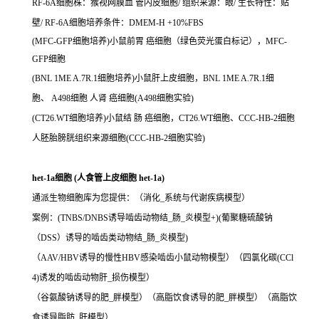
RF-6A细胞株：猴视网膜血 管内皮细胞/ 组织来源：眼/ 生长特性：贴
壁/ RF-6A细胞培养条件：DMEM-H +10%FBS
(MFC-GFP细胞培养)小鼠前胃 癌细胞（绿色荧光蛋白标记），MFC-
GFP细胞
(BNL 1ME A.7R.1细胞培养)小鼠肝上皮细胞，BNL 1ME A.7R.1细
胞、 A498细胞 人肾 癌细胞(A498细胞实验)
(CT26.WT细胞培养)小鼠结 肠 癌细胞，CT26.WT细胞、CCC-HB-2细胞
人胚胎膀胱组织来源细胞(CCC-HB-2细胞实验)
het-1a细胞 (人食管上皮细胞 het-1a)
通派生物细胞库为您提供：（消化_系统与代谢疾病模型）
案例：(TNBS/DNBS诱导啮齿动物结_肠_炎模型+)(葡聚糖硫酸钠
（DSS）诱导的啮齿类动物结_肠_炎模型)
（AAV/HBV诱导的慢性HBV感染啮齿小鼠动物模型）（四氯化碳(CCl
4)诱发的啮齿动物肝_损伤模型）
（谷氨酸钠诱导的肥_胖模型）（高脂饮食诱导的肥_胖模型）（高脂饮
食诱导脂肪_肝模型）