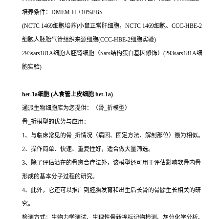
培养条件：DMEM-H +10%FBS
(NCTC 1469细胞培养)小鼠正常肝细胞，NCTC 1469细胞、CCC-HBE-2
细胞人胚胎气管组织来源细胞(CCC-HBE-2细胞实验)
293sars181A细胞人胚肾细胞（Sars结构蛋白基因修饰）(293sars181A细
胞实验)
het-1a细胞 (人食管上皮细胞 het-1a)
通派生物细胞库为您提供：（骨_折模型）
骨_折模型的优势与应用：
1、与临床常见的骨_折情况（病因、固定方法、解剖部位）最为相似。
2、操作简单、快速、重复性好，适合做大量筛选。
3、除了评估潜在的骨愈合疗法外，该模型还可用于评估影响软骨内骨
形成的基本分子过程的研究。
4、此外，它还可以推广到胚胎发育和出生后长骨的骨骺生长相关的研
究。
检测方式：生物力学测试、生理性骨转换标记物检测、灰分化学分析、