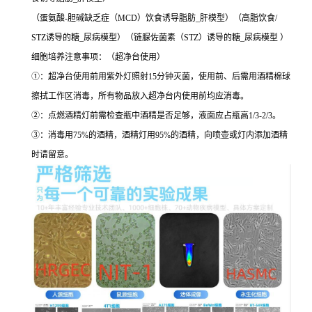
（蛋氨酸-胆碱缺乏症（MCD）饮食诱导脂肪_肝模型）（高脂饮食/
STZ诱导的糖_尿病模型）（链脲佐菌素（STZ）诱导的糖_尿病模型 ）
细胞培养注意事项：（超净台使用）
①：超净台使用前用紫外灯照射15分钟灭菌，使用前、后需用酒精棉球
擦拭工作区消毒，所有物品放入超净台内使用前均应消毒。
②：点燃酒精灯前需检查瓶中酒精是否足够，液面应占瓶高1/3-2/3。
③：消毒用75%的酒精，酒精灯用95%的酒精，向喷壶或灯内添加酒精
时请留意。