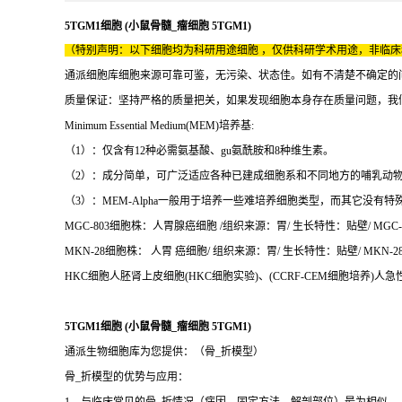
5TGM1细胞 (小鼠骨髓_瘤细胞 5TGM1)
（特别声明：以下细胞均为科研用途细胞 ，仅供科研学术用途，非临
通派细胞库细胞来源可靠可鉴，无污染、状态佳。如有不清楚不确定的
质量保证：坚持严格的质量把关，如果发现细胞本身存在质量问题，我
Minimum Essential Medium(MEM)培养基:
（1）：仅含有12种必需氨基酸、gu氨酰胺和8种维生素。
（2）：成分简单，可广泛适应各种已建成细胞系和不同地方的哺乳动
（3）：MEM-Alpha一般用于培养一些难培养细胞类型，而其它没有
MGC-803细胞株：人胃腺癌细胞 /组织来源：胃/ 生长特性：贴壁/ MGC-8
MKN-28细胞株： 人胃 癌细胞/ 组织来源：胃/ 生长特性：贴壁/ MKN-28
HKC细胞人胚肾上皮细胞(HKC细胞实验)、(CCRF-CEM细胞培养)人急
5TGM1细胞 (小鼠骨髓_瘤细胞 5TGM1)
通派生物细胞库为您提供：（骨_折模型）
骨_折模型的优势与应用：