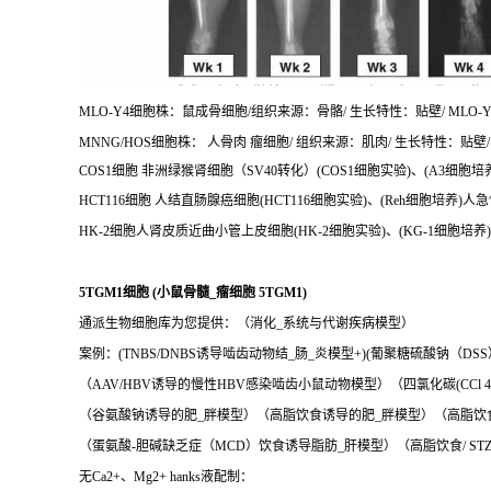
MLO-Y4细胞株：鼠成骨细胞/组织来源：骨骼/ 生长特性：贴壁/ MLO-Y4
MNNG/HOS细胞株： 人骨肉 瘤细胞/ 组织来源：肌肉/ 生长特性：贴壁/ 
COS1细胞 非洲绿猴肾细胞（SV40转化）(COS1细胞实验)、(A3细胞
HCT116细胞 人结直肠腺癌细胞(HCT116细胞实验)、(Reh细胞培养)人
HK-2细胞人肾皮质近曲小管上皮细胞(HK-2细胞实验)、(KG-1细胞培
5TGM1细胞 (小鼠骨髓_瘤细胞 5TGM1)
通派生物细胞库为您提供：（消化_系统与代谢疾病模型）
案例：(TNBS/DNBS诱导啮齿动物结_肠_炎模型+)(葡聚糖硫酸钠（D
（AAV/HBV诱导的慢性HBV感染啮齿小鼠动物模型）（四氯化碳(CCl
（谷氨酸钠诱导的肥_胖模型）（高脂饮食诱导的肥_胖模型）（高脂饮
（蛋氨酸-胆碱缺乏症（MCD）饮食诱导脂肪_肝模型）（高脂饮食/ ST
无Ca2+、Mg2+ hanks液配制：