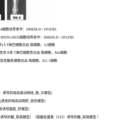
细胞培养条件：DMEM-H +10%FBS
MNNG/HOS细胞培养条件：DMEM-H +10%FBS
培养)人T淋巴细胞白血 病细胞，A3细胞
急性非 B非 T淋巴细胞性白血 病细胞，Reh细胞
养)急性髓系细胞白血 病细胞，KG-1细胞
SS）诱导的啮齿类动物结_肠_炎模型)
 4)诱发的啮齿动物肝_损伤模型）
食诱导脂肪_肝模型）
Z诱导的糖_尿病模型）（链脲佐菌素（STZ）诱导的糖_尿病模型 ）