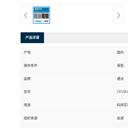
产品详请
产地
国内
保存条件
液氮
品牌
通派
5TGM1
货号
用途
科研实
组织来源
血液