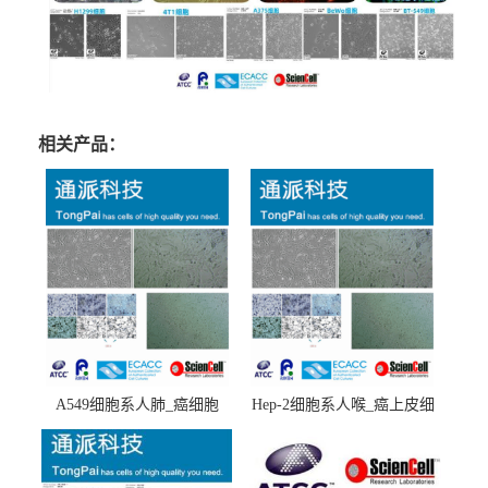
相关产品：
A549细胞系人肺_癌细胞
Hep-2细胞系人喉_癌上皮细
(A549细胞)
胞(Hep-2细胞)