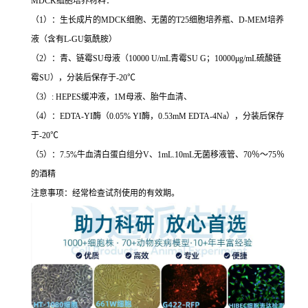
MDCK细胞培养材料：
（1）：生长成片的MDCK细胞、无菌的T25细胞培养瓶、D-MEM培养
液（含有L-GU氨酰胺）
（2）：青、链霉SU母液（10000 U/mL青霉SU G；10000μg/mL硫酸链
霉SU），分装后保存于-20℃
（3）: HEPES缓冲液，1M母液、胎牛血清、
（4）：EDTA-YI酶（0.05% YI酶，0.53mM EDTA-4Na），分装后保存
于-20℃
（5）：7.5%牛血清白蛋白组分V、1mL.10mL无菌移液管、70％～75％
的酒精
注意事项：经常检查试剂使用的有效期。