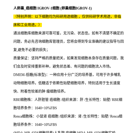
人卵巢_癌细胞 IGROV-1细胞 (卵巢细胞IGROV-1)
（特别声明：以下细胞均为科研用途细胞 ，仅供科研学术用途，非临
床和工业用途。）
通派细胞库细胞来源可靠可鉴，无污染、状态佳。如有不清楚不确定的
问题，务必先咨询细胞库管理员，您将会得到专业准确的建议指导与回
复,避免不必要的损失；
质量保证：坚持严格的质量把关，如果发现细胞本身存在质量问题，我
们会及时安排重新补种，避免状态差、有问题的细胞流入市场。
DMEM-低糖(标准型)：一种应用十分广泛的培养基，可用于许多哺乳
动物细胞培养。低糖适于依赖性贴壁细胞培养，特别适用于生长速度
快、附着性较差的肿 瘤细胞培养。
RBE细胞株：人肝胆管 癌细胞 /组织来源：肝 /生长特性：贴壁/ RBE细
胞培养条件：1640+10%FBS
Renca细胞株：小鼠肾 癌细胞 /组织来源：肾 /生长特性：贴壁/ Renca细
胞培养条件：1640+10%FBS