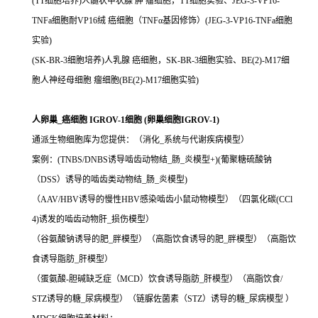
(TT细胞培养)人髓状甲状腺 肿 瘤细胞，TT细胞实验、JEG-3-VP16-
TNFa细胞耐VP16绒 癌细胞（TNFα基因修饰）(JEG-3-VP16-TNFa细胞
实验)
(SK-BR-3细胞培养)人乳腺 癌细胞，SK-BR-3细胞实验、BE(2)-M17细
胞人神经母细胞 瘤细胞(BE(2)-M17细胞实验)
人卵巢_癌细胞 IGROV-1细胞 (卵巢细胞IGROV-1)
通派生物细胞库为您提供：（消化_系统与代谢疾病模型）
案例：(TNBS/DNBS诱导啮齿动物结_肠_炎模型+)(葡聚糖硫酸钠
（DSS）诱导的啮齿类动物结_肠_炎模型)
（AAV/HBV诱导的慢性HBV感染啮齿小鼠动物模型）（四氯化碳(CCl
4)诱发的啮齿动物肝_损伤模型）
（谷氨酸钠诱导的肥_胖模型）（高脂饮食诱导的肥_胖模型）（高脂饮
食诱导脂肪_肝模型）
（蛋氨酸-胆碱缺乏症（MCD）饮食诱导脂肪_肝模型）（高脂饮食/
STZ诱导的糖_尿病模型）（链脲佐菌素（STZ）诱导的糖_尿病模型 ）