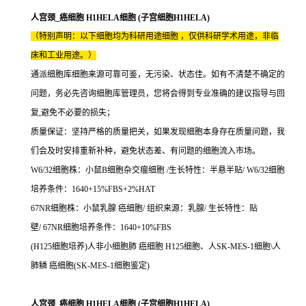
人宫颈_癌细胞 H1HELA细胞 (子宫细胞H1HELA)
（特别声明：以下细胞均为科研用途细胞 ，仅供科研学术用途，非临
床和工业用途。）
通派细胞库细胞来源可靠可鉴，无污染、状态佳。如有不清楚不确定的
问题，务必先咨询细胞库管理员，您将会得到专业准确的建议指导与回
复,避免不必要的损失；
质量保证：坚持严格的质量把关，如果发现细胞本身存在质量问题，我
们会及时安排重新补种，避免状态差、有问题的细胞流入市场。
W6/32细胞株：小鼠B细胞杂交瘤细胞 /生长特性：半悬半贴/ W6/32细胞
培养条件：1640+15%FBS+2%HAT
67NR细胞株：小鼠乳腺 癌细胞/ 组织来源：乳腺/ 生长特性：贴
壁/ 67NR细胞培养条件：1640+10%FBS
(H125细胞培养)人非小细胞肺 癌细胞 H125细胞、人SK-MES-1细胞\人
肺鳞 癌细胞(SK-MES-1细胞鉴定)
人宫颈_癌细胞 H1HELA细胞 (子宫细胞H1HELA)