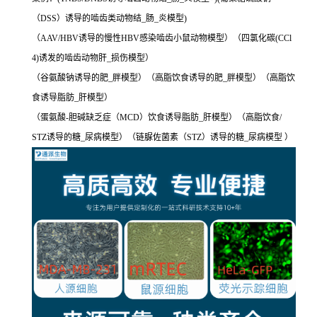
（DSS）诱导的啮齿类动物结_肠_炎模型)
（AAV/HBV诱导的慢性HBV感染啮齿小鼠动物模型）（四氯化碳(CCl
4)诱发的啮齿动物肝_损伤模型）
（谷氨酸钠诱导的肥_胖模型）（高脂饮食诱导的肥_胖模型）（高脂饮
食诱导脂肪_肝模型）
（蛋氨酸-胆碱缺乏症（MCD）饮食诱导脂肪_肝模型）（高脂饮食/
STZ诱导的糖_尿病模型）（链脲佐菌素（STZ）诱导的糖_尿病模型 ）