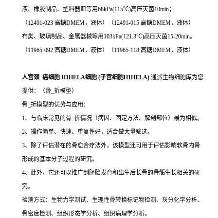
液、橡胶制品、塑料器皿等用68kPa(115℃)高压灭菌10min；
（12491-023 高糖DMEM，液体）（12491-015 高糖DMEM，液体）
布类、玻璃制品、金属器械等用103kPa(121.3℃)高压灭菌15-20min。
（11965-092 高糖DMEM，液体）（11965-118 高糖DMEM，液体）
人宫颈_癌细胞 H1HELA细胞 (子宫细胞H1HELA)
通派生物细胞库为您
提供：（骨_折模型）
骨_折模型的优势与应用：
1、与临床常见的骨_折情况（病因、固定方法、解剖部位）最为相似。
2、操作简单、快速、重复性好，适合做大量筛选。
3、除了评估潜在的骨愈合疗法外，该模型还可用于评估影响软骨内骨
形成的基本分子过程的研究。
4、此外，它还可以推广到胚胎发育和出生后长骨的骨骺生长相关的研
究。
检测方式：生物力学测试、生理性骨转换标记物检测、灰分化学分析、
骨密度检测、组织形态学分析、组织病理学分析。