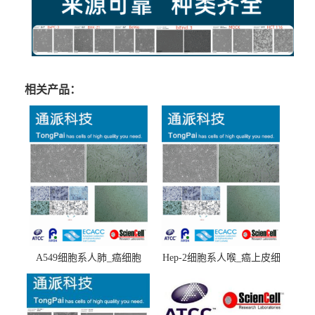
相关产品：
A549细胞系人肺_癌细胞
Hep-2细胞系人喉_癌上皮细
(A549细胞)
胞(Hep-2细胞)