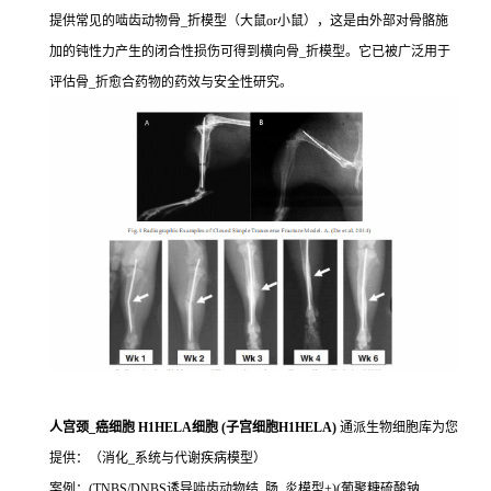
提供常见的啮齿动物骨_折模型（大鼠or小鼠），这是由外部对骨骼施
加的钝性力产生的闭合性损伤可得到横向骨_折模型。它已被广泛用于
评估骨_折愈合药物的药效与安全性研究。
人宫颈_癌细胞 H1HELA细胞 (子宫细胞H1HELA)
通派生物细胞库为您
提供：（消化_系统与代谢疾病模型）
案例：(TNBS/DNBS诱导啮齿动物结_肠_炎模型+)(葡聚糖硫酸钠