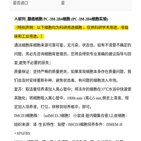
是否进口
是
人前列_腺癌细胞 PC-3M-2B4细胞 (PC-3M-2B4细胞实验)
（特别声明：以下细胞均为科研用途细胞 ，仅供科研学术用途，非临
床和工业用途。）
通派细胞库细胞来源可靠可鉴，无污染、状态佳。如有不清楚不确定的
问题，务必先咨询细胞库管理员，您将会得到专业准确的建议指导与回
复,避免不必要的损失；
质量保证：坚持严格的质量把关，如果发现细胞本身存在质量问题，我
们会及时安排重新补种，避免状态差、有问题的细胞流入市场。
复苏：取适量培养液加入离心管中；将冻存的细胞在37℃水浴中快速使
其融化；将细胞吸入离心管中，1000r.min-1离心5 min,倒去上清液，规
定加入培养液，打匀，转移到培养瓶中，即可。
IMCD3细胞株：（mIMCD-3细胞） 小鼠肾 脏内髓集合管3上皮细胞 /
组织来源：肾 /生长特性：贴壁 / IMCD3细胞培养条件：DMEM-H
+10%FBS