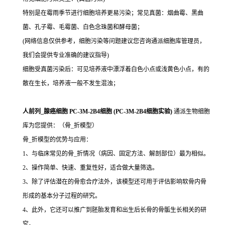
特别是在霉雨季节进行细胞培养更易污染；常见真菌：烟曲霉、黑曲
菌、孔子霉、毛霉菌、白色念珠菌和酵母菌；
(网络信息仅供参考，细胞污染等问题建议您咨询通派细胞库管理员，
我们会提供专业准确的建议指导)
细胞受真菌污染后：可见培养液中漂浮着白色小点或浅黄色小点，有的
散在生长，培养液一般不发生混浊；
人前列_腺癌细胞 PC-3M-2B4细胞 (PC-3M-2B4细胞实验)
通派生物细胞
库为您提供：（骨_折模型）
骨_折模型的优势与应用：
1、与临床常见的骨_折情况（病因、固定方法、解剖部位）最为相似。
2、操作简单、快速、重复性好，适合做大量筛选。
3、除了评估潜在的骨愈合疗法外，该模型还可用于评估影响软骨内骨
形成的基本分子过程的研究。
4、此外，它还可以推广到胚胎发育和出生后长骨的骨骺生长相关的研
究。