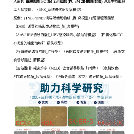
人前列_腺癌细胞 PC-3M-2B4细胞 (PC-3M-2B4细胞实验)
通派生物细胞
库为您提供：（消化_系统与代谢疾病模型）
案例：(TNBS/DNBS诱导啮齿动物结_肠_炎模型+)(葡聚糖硫酸钠
（DSS）诱导的啮齿类动物结_肠_炎模型)
（AAV/HBV诱导的慢性HBV感染啮齿小鼠动物模型）（四氯化碳(CCl
4)诱发的啮齿动物肝_损伤模型）
（谷氨酸钠诱导的肥_胖模型）（高脂饮食诱导的肥_胖模型）（高脂饮
食诱导脂肪_肝模型）
（蛋氨酸-胆碱缺乏症（MCD）饮食诱导脂肪_肝模型）（高脂饮食/
STZ诱导的糖_尿病模型）（链脲佐菌素（STZ）诱导的糖_尿病模型 ）