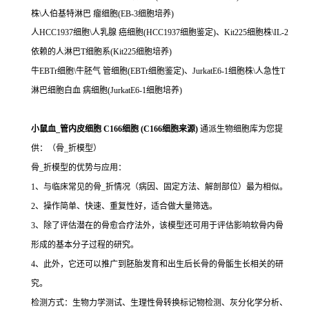
株\人伯基特淋巴 瘤细胞(EB-3细胞培养)
人HCC1937细胞\人乳腺 癌细胞(HCC1937细胞鉴定)、Kit225细胞株\IL-2
依赖的人淋巴T细胞系(Kit225细胞培养)
牛EBTr细胞\牛胚气 管细胞(EBTr细胞鉴定)、JurkatE6-1细胞株\人急性T
淋巴细胞白血 病细胞(JurkatE6-1细胞培养)
小鼠血_管内皮细胞 C166细胞 (C166细胞来源)
通派生物细胞库为您提
供：（骨_折模型）
骨_折模型的优势与应用：
1、与临床常见的骨_折情况（病因、固定方法、解剖部位）最为相似。
2、操作简单、快速、重复性好，适合做大量筛选。
3、除了评估潜在的骨愈合疗法外，该模型还可用于评估影响软骨内骨
形成的基本分子过程的研究。
4、此外，它还可以推广到胚胎发育和出生后长骨的骨骺生长相关的研
究。
检测方式：生物力学测试、生理性骨转换标记物检测、灰分化学分析、