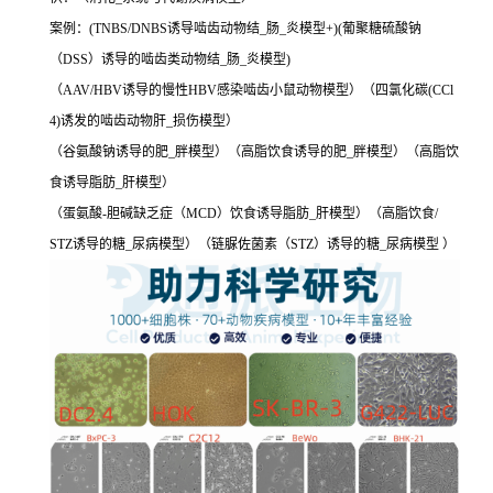
案例：(TNBS/DNBS诱导啮齿动物结_肠_炎模型+)(葡聚糖硫酸钠
（DSS）诱导的啮齿类动物结_肠_炎模型)
（AAV/HBV诱导的慢性HBV感染啮齿小鼠动物模型）（四氯化碳(CCl
4)诱发的啮齿动物肝_损伤模型）
（谷氨酸钠诱导的肥_胖模型）（高脂饮食诱导的肥_胖模型）（高脂饮
食诱导脂肪_肝模型）
（蛋氨酸-胆碱缺乏症（MCD）饮食诱导脂肪_肝模型）（高脂饮食/
STZ诱导的糖_尿病模型）（链脲佐菌素（STZ）诱导的糖_尿病模型 ）