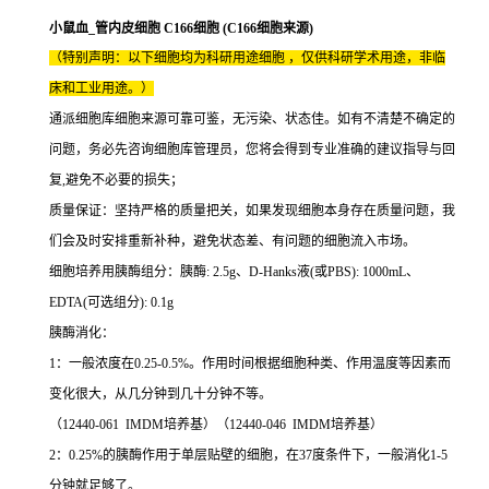
小鼠血_管内皮细胞 C166细胞 (C166细胞来源)
（特别声明：以下细胞均为科研用途细胞 ，仅供科研学术用途，非临
床和工业用途。）
通派细胞库细胞来源可靠可鉴，无污染、状态佳。如有不清楚不确定的
问题，务必先咨询细胞库管理员，您将会得到专业准确的建议指导与回
复,避免不必要的损失；
质量保证：坚持严格的质量把关，如果发现细胞本身存在质量问题，我
们会及时安排重新补种，避免状态差、有问题的细胞流入市场。
细胞培养用胰酶组分：胰酶: 2.5g、D-Hanks液(或PBS): 1000mL、
EDTA(可选组分): 0.1g
胰酶消化：
1：一般浓度在0.25-0.5%。作用时间根据细胞种类、作用温度等因素而
变化很大，从几分钟到几十分钟不等。
（12440-061 IMDM培养基）（12440-046 IMDM培养基）
2：0.25%的胰酶作用于单层贴壁的细胞，在37度条件下，一般消化1-5
分钟就足够了。