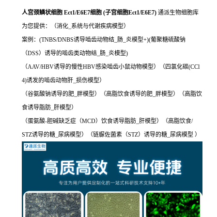
人宫颈鳞状细胞 Ect1/E6E7细胞 (子宫细胞Ect1/E6E7)
通派生物细胞库
为您提供：（消化_系统与代谢疾病模型）
案例：(TNBS/DNBS诱导啮齿动物结_肠_炎模型+)(葡聚糖硫酸钠
（DSS）诱导的啮齿类动物结_肠_炎模型)
（AAV/HBV诱导的慢性HBV感染啮齿小鼠动物模型）（四氯化碳(CCl
4)诱发的啮齿动物肝_损伤模型）
（谷氨酸钠诱导的肥_胖模型）（高脂饮食诱导的肥_胖模型）（高脂饮
食诱导脂肪_肝模型）
（蛋氨酸-胆碱缺乏症（MCD）饮食诱导脂肪_肝模型）（高脂饮食/
STZ诱导的糖_尿病模型）（链脲佐菌素（STZ）诱导的糖_尿病模型 ）