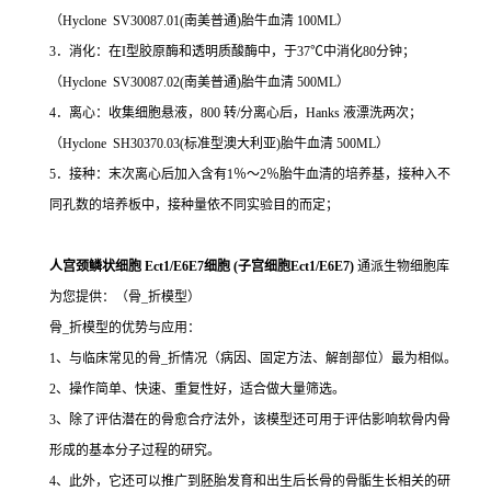
（Hyclone SV30087.01(南美普通)胎牛血清 100ML）
3．消化：在I型胶原酶和透明质酸酶中，于37℃中消化80分钟；
（Hyclone SV30087.02(南美普通)胎牛血清 500ML）
4．离心：收集细胞悬液，800 转/分离心后，Hanks 液漂洗两次；
（Hyclone SH30370.03(标准型澳大利亚)胎牛血清 500ML）
5．接种：末次离心后加入含有1％～2％胎牛血清的培养基，接种入不
同孔数的培养板中，接种量依不同实验目的而定；
人宫颈鳞状细胞 Ect1/E6E7细胞 (子宫细胞Ect1/E6E7)
通派生物细胞库
为您提供：（骨_折模型）
骨_折模型的优势与应用：
1、与临床常见的骨_折情况（病因、固定方法、解剖部位）最为相似。
2、操作简单、快速、重复性好，适合做大量筛选。
3、除了评估潜在的骨愈合疗法外，该模型还可用于评估影响软骨内骨
形成的基本分子过程的研究。
4、此外，它还可以推广到胚胎发育和出生后长骨的骨骺生长相关的研