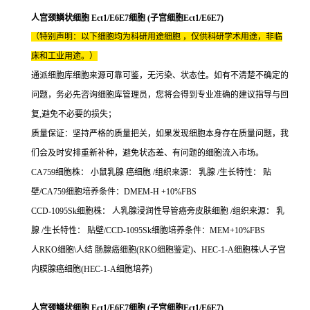
人宫颈鳞状细胞 Ect1/E6E7细胞 (子宫细胞Ect1/E6E7)
（特别声明：以下细胞均为科研用途细胞 ，仅供科研学术用途，非临
床和工业用途。）
通派细胞库细胞来源可靠可鉴，无污染、状态佳。如有不清楚不确定的
问题，务必先咨询细胞库管理员，您将会得到专业准确的建议指导与回
复,避免不必要的损失；
质量保证：坚持严格的质量把关，如果发现细胞本身存在质量问题，我
们会及时安排重新补种，避免状态差、有问题的细胞流入市场。
CA759细胞株： 小鼠乳腺 癌细胞 /组织来源： 乳腺 /生长特性： 贴
壁/CA759细胞培养条件：DMEM-H +10%FBS
CCD-1095Sk细胞株： 人乳腺浸润性导管癌旁皮肤细胞 /组织来源： 乳
腺 /生长特性： 贴壁/CCD-1095Sk细胞培养条件：MEM+10%FBS
人RKO细胞\人结 肠腺癌细胞(RKO细胞鉴定)、HEC-1-A细胞株\人子宫
内膜腺癌细胞(HEC-1-A细胞培养)
人宫颈鳞状细胞 Ect1/E6E7细胞 (子宫细胞Ect1/E6E7)