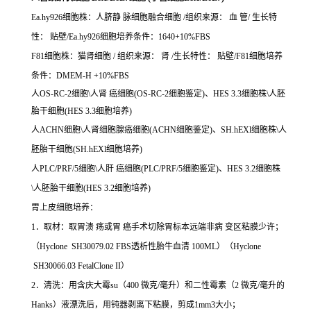
Ea.hy926细胞株：人脐静 脉细胞融合细胞 /组织来源： 血 管/ 生长特
性： 贴壁/Ea.hy926细胞培养条件：1640+10%FBS
F81细胞株：猫肾细胞 / 组织来源： 肾 /生长特性： 贴壁/F81细胞培养
条件：DMEM-H +10%FBS
人OS-RC-2细胞\人肾 癌细胞(OS-RC-2细胞鉴定)、HES 3.3细胞株\人胚
胎干细胞(HES 3.3细胞培养)
人ACHN细胞\人肾细胞腺癌细胞(ACHN细胞鉴定)、SH.hEXl细胞株\人
胚胎干细胞(SH.hEXl细胞培养)
人PLC/PRF/5细胞\人肝 癌细胞(PLC/PRF/5细胞鉴定)、HES 3.2细胞株
\人胚胎干细胞(HES 3.2细胞培养)
胃上皮细胞培养：
1．取材：取胃溃 疡或胃 癌手术切除胃标本远端非病 变区粘膜少许；
（Hyclone SH30079.02 FBS透析性胎牛血清 100ML）（Hyclone
SH30066.03 FetalClone II）
2．清洗：用含庆大霉su（400 微克/毫升）和二性霉素（2 微克/毫升的
Hanks）液漂洗后，用钝器剥离下粘膜，剪成1mm3大小；