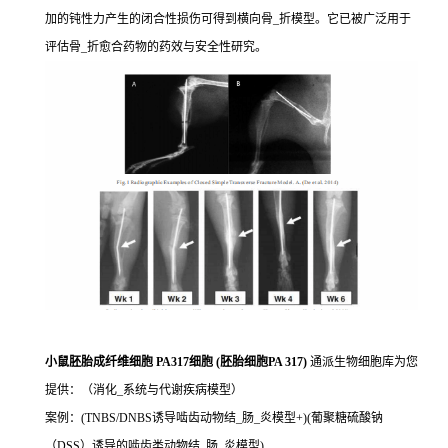
加的钝性力产生的闭合性损伤可得到横向骨_折模型。它已被广泛用于
评估骨_折愈合药物的药效与安全性研究。
小鼠胚胎成纤维细胞 PA317细胞 (胚胎细胞PA 317)
通派生物细胞库为您
提供：（消化_系统与代谢疾病模型）
案例：(TNBS/DNBS诱导啮齿动物结_肠_炎模型+)(葡聚糖硫酸钠
（DSS）诱导的啮齿类动物结_肠_炎模型)