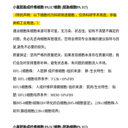
小鼠胚胎成纤维细胞 PA317细胞 (胚胎细胞PA 317)
（特别声明：以下细胞均为科研用途细胞 ，仅供科研学术用途，非临
床和工业用途。）
通派细胞库细胞来源可靠可鉴，无污染、状态佳。如有不清楚不确定的
问题，务必先咨询细胞库管理员，您将会得到专业准确的建议指导与回
复,避免不必要的损失；
质量保证：坚持严格的质量把关，如果发现细胞本身存在质量问题，我
们会及时安排重新补种，避免状态差、有问题的细胞流入市场。
HFL-1细胞株： 人胚肺 成纤维细胞 /组织来源： 肺 /生长特性： 贴
壁/ HFL-1细胞培养条件：F12K+10%FBS
HFLS细胞株： 人成纤维样滑膜细胞/ 组织来源： 肌肉/生长特性： 贴
壁/ HFLS细胞培养条件：MEM+10%FBS
猴B95-8细胞\绒猴EBV转化的白细胞(B95-8细胞鉴定)、22Rv1细胞株\人
前列 腺癌细胞(22Rv1细胞培养)
小鼠胚胎成纤维细胞 PA317细胞 (胚胎细胞PA 317)