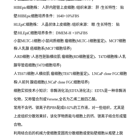
HIBEpic细胞株： 人肝内胆管上皮细胞 /组织来源： 肝 /生长特性： 贴
壁/HIBEpic细胞培养条件：1640+10%FBS
HLEpiC细胞株： 人晶状体上皮细胞 /组织来源： 眼 /生长特性： 贴
壁/HLEpiC细胞培养条件：DMEM-H +10%FBS
小鼠MLTC-1细胞\小鼠间质细胞 瘤细胞(MLTC-1细胞鉴定)、MCF7细胞
株\人乳腺 癌细胞系(MCF7细胞培养)
人RD细胞 \人恶性胚胎横纹肌 瘤细胞(RD细胞鉴定)、T47D细胞株\人乳
腺导管癌细胞(T47D细胞培养)
人TE671细胞\人横纹肌 瘤细胞(TE671细胞鉴定)、LNCaP clone FGC细胞
株\人前列 腺癌细胞(LNCaP clone FGC细胞培养)
细胞实验技术小知识：非酶消化法(EDTA消化法)：EDTA是一种非酶消
化物，又称螯合剂或Versene,全名为乙烯二胺四乙酸。
常用不含钙、镁离子的PBS配成0.02%的工作液，对一些组织，尤其是
上皮组织分散效果好，该化学物质能与细胞上的钙、镁离子结合形成螯
合物。
利用结合后的机械力使细胞变圆而分散细胞或使贴壁细胞从瓶壁上脱