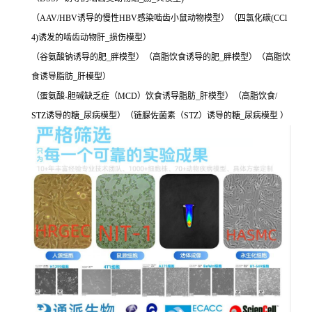
（AAV/HBV诱导的慢性HBV感染啮齿小鼠动物模型）（四氯化碳(CCl
4)诱发的啮齿动物肝_损伤模型）
（谷氨酸钠诱导的肥_胖模型）（高脂饮食诱导的肥_胖模型）（高脂饮
食诱导脂肪_肝模型）
（蛋氨酸-胆碱缺乏症（MCD）饮食诱导脂肪_肝模型）（高脂饮食/
STZ诱导的糖_尿病模型）（链脲佐菌素（STZ）诱导的糖_尿病模型 ）