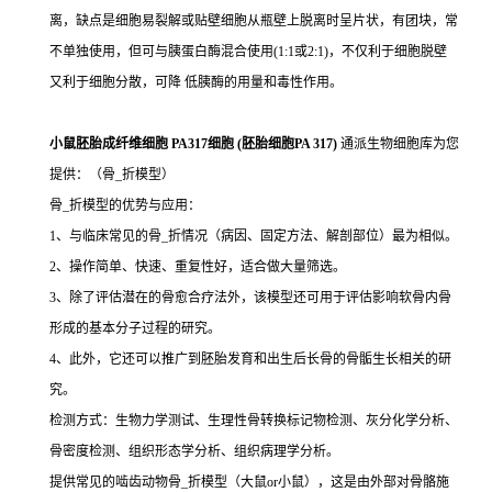
离，缺点是细胞易裂解或贴壁细胞从瓶壁上脱离时呈片状，有团块，常
不单独使用，但可与胰蛋白酶混合使用(1:1或2:1)，不仅利于细胞脱壁
又利于细胞分散，可降 低胰酶的用量和毒性作用。
小鼠胚胎成纤维细胞 PA317细胞 (胚胎细胞PA 317)
通派生物细胞库为您
提供：（骨_折模型）
骨_折模型的优势与应用：
1、与临床常见的骨_折情况（病因、固定方法、解剖部位）最为相似。
2、操作简单、快速、重复性好，适合做大量筛选。
3、除了评估潜在的骨愈合疗法外，该模型还可用于评估影响软骨内骨
形成的基本分子过程的研究。
4、此外，它还可以推广到胚胎发育和出生后长骨的骨骺生长相关的研
究。
检测方式：生物力学测试、生理性骨转换标记物检测、灰分化学分析、
骨密度检测、组织形态学分析、组织病理学分析。
提供常见的啮齿动物骨_折模型（大鼠or小鼠），这是由外部对骨骼施