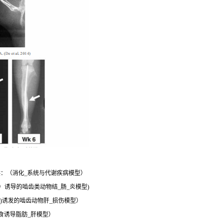
：（消化_系统与代谢疾病模型）
SS）诱导的啮齿类动物结_肠_炎模型)
 4)诱发的啮齿动物肝_损伤模型）
食诱导脂肪_肝模型）