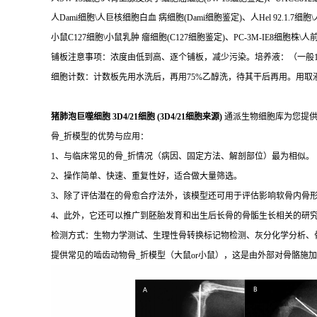
人Dami细胞\人巨核细胞白血 病细胞(Dami细胞鉴定)、人Hel 92.1.7细胞\
小鼠C127细胞\小鼠乳肿 瘤细胞(C127细胞鉴定)、PC-3M-IE8细胞株\人
铺板注意事项：浓度由低到高、逐个铺板，减少污染。培养液：（一般10
细胞计数：计数板先用水洗后，再用75%乙醇洗，待其干后再用。用取液
猪肺泡巨噬细胞 3D4/21细胞 (3D4/21细胞来源)
通派生物细胞库为您提供
骨_折模型的优势与应用：
1、与临床常见的骨_折情况（病因、固定方法、解剖部位）最为相似。
2、操作简单、快速、重复性好，适合做大量筛选。
3、除了评估潜在的骨愈合疗法外，该模型还可用于评估影响软骨内骨
4、此外，它还可以推广到胚胎发育和出生后长骨的骨骺生长相关的研
检测方式：生物力学测试、生理性骨转换标记物检测、灰分化学分析、
提供常见的啮齿动物骨_折模型（大鼠or小鼠），这是由外部对骨骼施