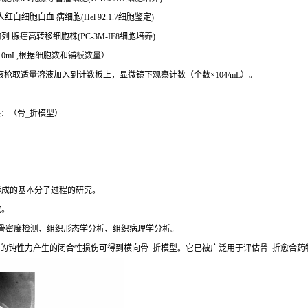
人红白细胞白血 病细胞(Hel 92.1.7细胞鉴定)
前列 腺癌高转移细胞株(PC-3M-IE8细胞培养)
mL,根据细胞数和铺板数量）
枪取适量溶液加入到计数板上，显微镜下观察计数（个数×104/mL）。
：（骨_折模型）
形成的基本分子过程的研究。
究。
骨密度检测、组织形态学分析、组织病理学分析。
加的钝性力产生的闭合性损伤可得到横向骨_折模型。它已被广泛用于评估骨_折愈合