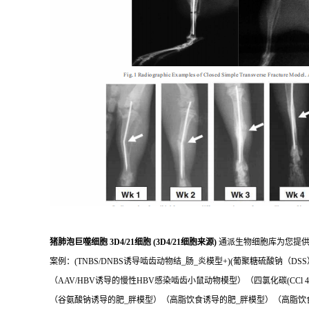
猪肺泡巨噬细胞 3D4/21细胞 (3D4/21细胞来源)
通派生物细胞库为您提供
案例：(TNBS/DNBS诱导啮齿动物结_肠_炎模型+)(葡聚糖硫酸钠（D
（AAV/HBV诱导的慢性HBV感染啮齿小鼠动物模型）（四氯化碳(CCl
（谷氨酸钠诱导的肥_胖模型）（高脂饮食诱导的肥_胖模型）（高脂饮