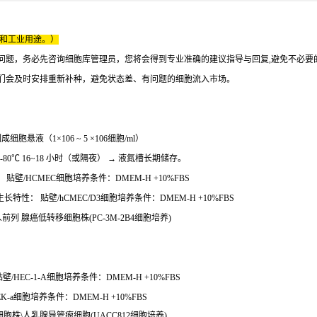
床和工业用途。）
问题，务必先咨询细胞库管理员，您将会得到专业准确的建议指导与回复,避免不必要
们会及时安排重新补种，避免状态差、有问题的细胞流入市场。
液（1×106 ~ 5 ×106细胞/ml）
 -80℃ 16~18 小时（或隔夜） → 液氮槽长期储存。
 贴壁/HCMEC细胞培养条件：DMEM-H +10%FBS
长特性： 贴壁/hCMEC/D3细胞培养条件：DMEM-H +10%FBS
\人前列 腺癌低转移细胞株(PC-3M-2B4细胞培养)
/HEC-1-A细胞培养条件：DMEM-H +10%FBS
K-a细胞培养条件：DMEM-H +10%FBS
2细胞株\人乳腺导管瘤细胞(UACC812细胞培养)