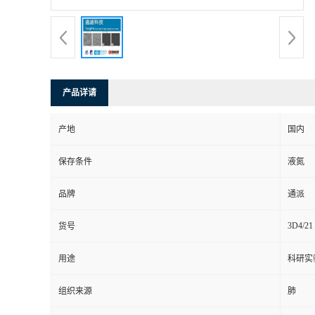
产品详请
产地
国内
保存条件
液氮
品牌
通派
3D4/21
货号
用途
科研实
组织来源
肺