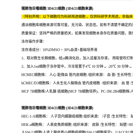
猪肺泡巨噬细胞 3D4/21细胞 (3D4/21细胞来源)
（特别声明：以下细胞均为科研用途细胞 ，仅供科研学术用途，非临
通派细胞库细胞来源可靠可鉴，无污染、状态佳。如有不清楚不确定的
质量保证：坚持严格的质量把关，如果发现细胞本身存在质量问题，我
冻存操作步骤：
冻存液成分：10%DMSO + 30%血清+基础培养液
1、取对数生长期细胞，经yi酶消化后，加入适量冻存液， 用吸管吹打制成细胞悬
2、加入1ml细胞于冻存管中，冷冻管置于4℃ 10 分钟→ -20℃ 30 分钟→
HCMEC细胞株： 人心 脏微血 管内皮细胞 /组织来源： 血 管/ 生长特性：
hCMEC/D3细胞株：人永生化人脑微血 管内皮细胞 /组织来源： 血 管 /生
MCF 7B细胞株\人乳腺 癌细胞(MCF 7B细胞培养)、PC-3M-2B4细胞株
猪肺泡巨噬细胞 3D4/21细胞 (3D4/21细胞来源)
HEC-1-A细胞株： 人子宫内膜腺癌细胞 组织来源： /子宫 /生长特性： 贴壁
HEK-a细胞株： 人表皮角质细胞 /组织来源： 皮肤 /生长特性： 贴壁/ HE
人SW-13细胞\人肾上腺皮质小细胞癌细胞(SW-13细胞鉴定)、UACC81