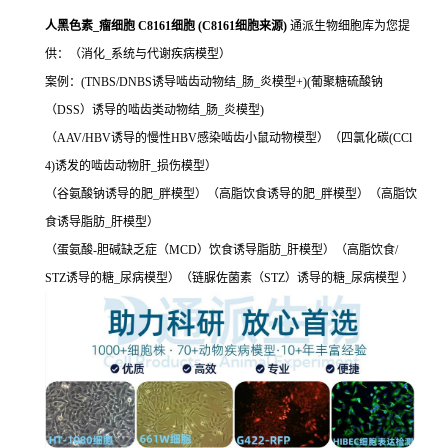
人黑色素_瘤细胞 C8161细胞 (C8161细胞来源)
通派生物细胞库为您提
供：（消化_系统与代谢疾病模型）
案例：(TNBS/DNBS诱导啮齿动物结_肠_炎模型+)(葡聚糖硫酸钠
（DSS）诱导的啮齿类动物结_肠_炎模型)
（AAV/HBV诱导的慢性HBV感染啮齿小鼠动物模型）（四氯化碳(CCl
4)诱发的啮齿动物肝_损伤模型）
（谷氨酸钠诱导的肥_胖模型）（高脂饮食诱导的肥_胖模型）（高脂饮
食诱导脂肪_肝模型）
（蛋氨酸-胆碱缺乏症（MCD）饮食诱导脂肪_肝模型）（高脂饮食/
STZ诱导的糖_尿病模型）（链脲佐菌素（STZ）诱导的糖_尿病模型 ）