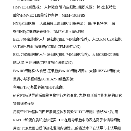
HMVEC-L细胞株： 人肺微血 管内皮细胞 /组织来源： 肺 /生长特性：
贴壁/HMVEC-L细胞培养条件：MEM+10%FBS
HNEpC细胞株： 人鼻粘膜上皮细胞/ 组织来源： 鼻/ 生长特性： 贴
壁/HNEpC细胞培养条件：DMEM-H +10%FBS
BEL-7404细胞株\人肝 癌细胞(BEL-7404细胞培养)、人CCRM-CEM细胞
\人T淋巴白血 病细胞(CCRM-CEM细胞实验)
BEL-7405细胞株\人肝 癌细胞(BEL-7405细胞培养)、大鼠CBRH7919细
胞\大鼠肝 癌细胞(CBRH7919细胞实验)
Eca-109细胞株\人食管 癌细胞(Eca-109细胞培养)、大鼠HBZY-1细胞\大
鼠肾小球系膜细胞EC(HBZY-1细胞实验)
利用(PTPα)基因转染NIH3T3细胞
研究PTPα诱导前后细胞生物学行为的变化, 为肿 瘤形成早期机制的研究
提供细胞模型.
用携带PTPα基因的四环素调控体系转染NIH3T3细胞并诱导24 h后, 用
RT-PCR和蛋白质印迹法证实PTPα在诱导细胞中的表达高于未诱导细胞,
用RT-PCR及蛋白质印迹法发现内源性Src的表达水平在诱导与未诱导细