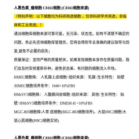
人黑色素_瘤细胞 C8161细胞 (C8161细胞来源)
（特别声明：以下细胞均为科研用途细胞 ，仅供科研学术用途，非临
床和工业用途。）
通派细胞库细胞来源可靠可鉴，无污染、状态佳。如有不清楚不确定的
问题，务必先咨询细胞库管理员，您将会得到专业准确的建议指导与回
复,避免不必要的损失；
质量保证：坚持严格的质量把关，如果发现细胞本身存在质量问题，我
们会及时安排重新补种，避免状态差、有问题的细胞流入市场。
HMEC细胞株： 人乳腺上皮细胞/ 组织来源： 乳腺 /生长特性： 贴壁
/HMEC细胞培养条件：1640+10%FBS
HMrSV5细胞株： 人腹膜间皮细胞 /组织来源： 其他/ 生长特性： 贴
壁/ HMrSV5细胞培养条件：DMEM-H +10%FBS
MGC-803细胞株\人胃 癌细胞(MGC-803细胞培养)、大鼠H9C2细胞\大
鼠心肌细胞(H9C2细胞实验)
人黑色素_瘤细胞 C8161细胞 (C8161细胞来源)