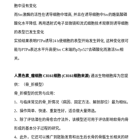
胞中没有变化
而Src激酶的活性在诱导细胞中增高, 并且在诱导细胞中Src的酪氨酸磷
酸化水平降低. 再用透射式电子显微镜和流式细胞技术观察到诱导细胞
的表型已发生变化
实验结果表明PTPα诱导24 h使细胞的表型开始发生转化, 这种变化很可
能与PTPα表达水平升高使Src C末端的pTyr527去磷酸化而激活Src相
关。
人黑色素_瘤细胞 C8161细胞 (C8161细胞来源)
通派生物细胞库为您提
供：（骨_折模型）
骨_折模型的优势与应用：
1、与临床常见的骨_折情况（病因、固定方法、解剖部位）最为相似。
2、操作简单、快速、重复性好，适合做大量筛选。
3、除了评估潜在的骨愈合疗法外，该模型还可用于评估影响软骨内骨
形成的基本分子过程的研究。
4、此外，它还可以推广到胚胎发育和出生后长骨的骨骺生长相关的研