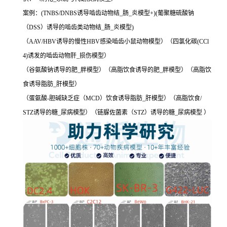
案例：(TNBS/DNBS诱导啮齿动物结_肠_炎模型+)(葡聚糖硫酸钠
（DSS）诱导的啮齿类动物结_肠_炎模型)
（AAV/HBV诱导的慢性HBV感染啮齿小鼠动物模型）（四氯化碳(CCl
4)诱发的啮齿动物肝_损伤模型）
（谷氨酸钠诱导的肥_胖模型）（高脂饮食诱导的肥_胖模型）（高脂饮
食诱导脂肪_肝模型）
（蛋氨酸-胆碱缺乏症（MCD）饮食诱导脂肪_肝模型）（高脂饮食/
STZ诱导的糖_尿病模型）（链脲佐菌素（STZ）诱导的糖_尿病模型 ）