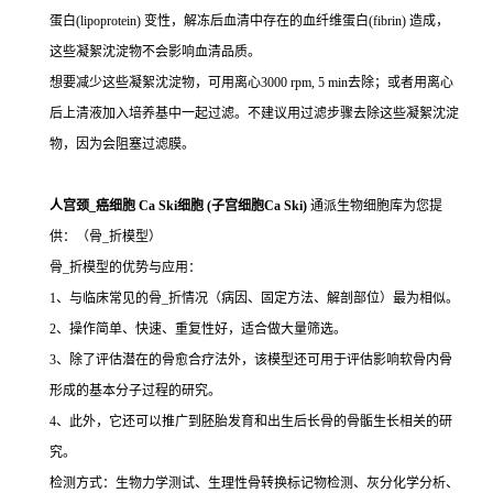
蛋白(lipoprotein) 变性，解冻后血清中存在的血纤维蛋白(fibrin) 造成，
这些凝絮沈淀物不会影响血清品质。
想要减少这些凝絮沈淀物，可用离心3000 rpm, 5 min去除；或者用离心
后上清液加入培养基中一起过滤。不建议用过滤步骤去除这些凝絮沈淀
物，因为会阻塞过滤膜。
人宫颈_癌细胞 Ca Ski细胞 (子宫细胞Ca Ski)
通派生物细胞库为您提
供：（骨_折模型）
骨_折模型的优势与应用：
1、与临床常见的骨_折情况（病因、固定方法、解剖部位）最为相似。
2、操作简单、快速、重复性好，适合做大量筛选。
3、除了评估潜在的骨愈合疗法外，该模型还可用于评估影响软骨内骨
形成的基本分子过程的研究。
4、此外，它还可以推广到胚胎发育和出生后长骨的骨骺生长相关的研
究。
检测方式：生物力学测试、生理性骨转换标记物检测、灰分化学分析、