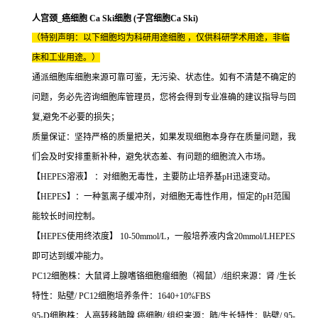
人宫颈_癌细胞 Ca Ski细胞 (子宫细胞Ca Ski)
（特别声明：以下细胞均为科研用途细胞 ，仅供科研学术用途，非临
床和工业用途。）
通派细胞库细胞来源可靠可鉴，无污染、状态佳。如有不清楚不确定的
问题，务必先咨询细胞库管理员，您将会得到专业准确的建议指导与回
复,避免不必要的损失；
质量保证：坚持严格的质量把关，如果发现细胞本身存在质量问题，我
们会及时安排重新补种，避免状态差、有问题的细胞流入市场。
【HEPES溶液】 ：对细胞无毒性，主要防止培养基pH迅速变动。
【HEPES】：一种氢离子缓冲剂，对细胞无毒性作用，恒定的pH范围
能较长时间控制。
【HEPES使用终浓度】 10-50mmol/L，一般培养液内含20mmol/LHEPES
即可达到缓冲能力。
PC12细胞株：大鼠肾上腺嗜铬细胞瘤细胞（褐鼠）/组织来源：肾 /生长
特性：贴壁/ PC12细胞培养条件：1640+10%FBS
95-D细胞株：人高转移肺腺 癌细胞/ 组织来源：肺/生长特性：贴壁/ 95-