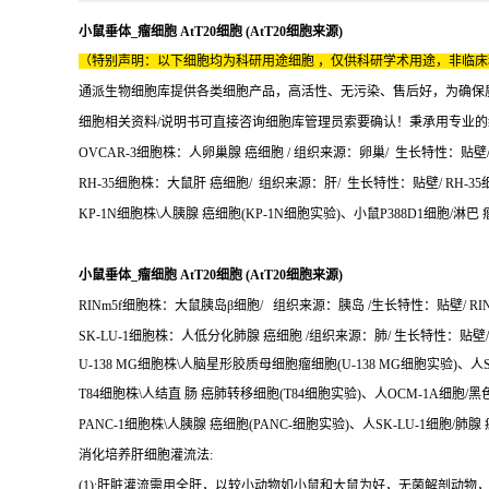
小鼠垂体_瘤细胞 AtT20细胞 (AtT20细胞来源)
（特别声明：以下细胞均为科研用途细胞 ，仅供科研学术用途，非临
通派生物细胞库提供各类细胞产品，高活性、无污染、售后好，为确保
细胞相关资料/说明书可直接咨询细胞库管理员索要确认！秉承用专业
OVCAR-3细胞株：人卵巢腺 癌细胞 / 组织来源：卵巢/ 生长特性：贴壁/ OV
RH-35细胞株：大鼠肝 癌细胞/ 组织来源：肝/ 生长特性：贴壁/ RH-35细
KP-1N细胞株\人胰腺 癌细胞(KP-1N细胞实验)、小鼠P388D1细胞/淋巴 
小鼠垂体_瘤细胞 AtT20细胞 (AtT20细胞来源)
RINm5f细胞株：大鼠胰岛β细胞/ 组织来源：胰岛 /生长特性：贴壁/ RINm
SK-LU-1细胞株：人低分化肺腺 癌细胞 /组织来源：肺/ 生长特性：贴壁/ 
U-138 MG细胞株\人脑星形胶质母细胞瘤细胞(U-138 MG细胞实验)、人SG
T84细胞株\人结直 肠 癌肺转移细胞(T84细胞实验)、人OCM-1A细胞/黑
PANC-1细胞株\人胰腺 癌细胞(PANC-细胞实验)、人SK-LU-1细胞/肺腺 
消化培养肝细胞灌流法:
(1):肝脏灌流需用全肝，以较小动物如小鼠和大鼠为好，无菌解剖动物