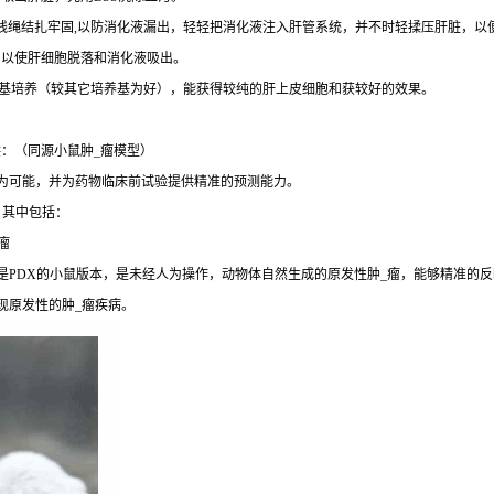
，用线绳结扎牢固,以防消化液漏出，轻轻把消化液注入肝管系统，并不时轻揉压肝脏，
脏，以使肝细胞脱落和消化液吸出。
40培养基培养（较其它培养基为好），能获得较纯的肝上皮细胞和获较好的效果。
：（同源小鼠肿_瘤模型）
成为可能，并为药物临床前试验提供精准的预测能力。
，其中包括：
瘤
是PDX的小鼠版本，是未经人为操作，动物体自然生成的原发性肿_瘤，能够精准的反
现原发性的肿_瘤疾病。