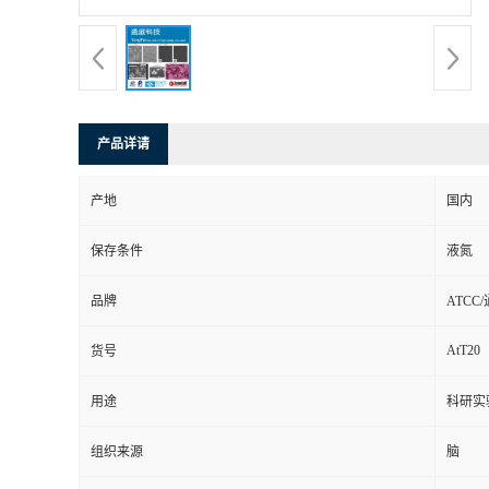
产品详请
产地
国内
保存条件
液氮
品牌
ATCC
AtT20
货号
用途
科研实
组织来源
脑