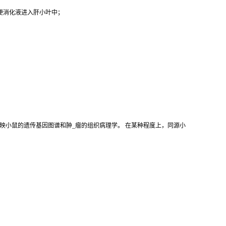
以便消化液进入肝小叶中；
映小鼠的遗传基因图谱和肿_瘤的组织病理学。 在某种程度上，同源小