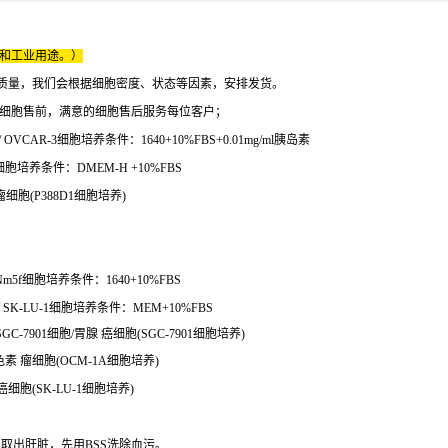
床和工业用途。）
质量，我们会根据细胞密度、状态等因素，安排发货。
的细胞售前，满意的细胞售后服务每位客户；
CAR-3细胞培养条件：1640+10%FBS+0.01mg/ml胰岛素
胞培养条件：DMEM-H +10%FBS
瘤细胞(P388D1细胞培养)
5f细胞培养条件：1640+10%FBS
SK-LU-1细胞培养条件：MEM+10%FBS
C-7901细胞/胃腺 癌细胞(SGC-7901细胞培养)
色素 瘤细胞(OCM-1A细胞培养)
癌细胞(SK-LU-1细胞培养)
，取出肝脏，先用BSS洗除血污。