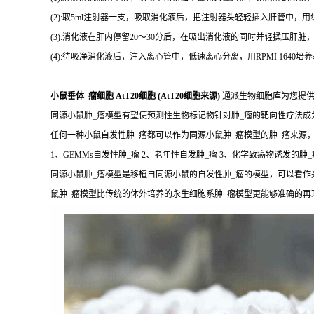
(2):取5ml注射器一支，吸取消化液后，把注射器头轻轻插入肝管中
(3):消化液在肝内停留20～30分后，在吸出消化液的同时并轻揉压肝
(4):待吸净消化液后，注入离心管中，低速离心分离，用RPMI 16
小鼠垂体_瘤细胞 AtT20细胞 (AtT20细胞来源)
通派生物细胞库为您提供
同源小鼠肿_瘤模型有望使预测性生物标记物针对肿_瘤的靶向性疗法
任何一种小鼠自发性肿_瘤都可以作为同源小鼠肿_瘤模型的肿_瘤来源
1、GEMMs自发性肿_瘤 2、老年性自发肿_瘤 3、化学致癌物诱发的肿_
同源小鼠肿_瘤模型是移植自同源小鼠的自发性肿_瘤的模型，可以看作
鼠肿_瘤模型比传统的体外培养的永生细胞系肿_瘤模型更能够准确的再