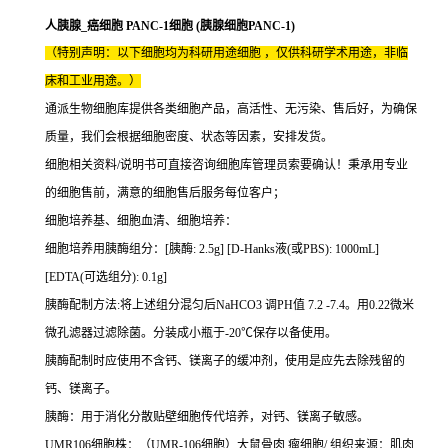
人胰腺_癌细胞 PANC-1细胞 (胰腺细胞PANC-1)
（特别声明：以下细胞均为科研用途细胞 ，仅供科研学术用途，非临
床和工业用途。）
通派生物细胞库提供各类细胞产品，高活性、无污染、售后好，为确保
质量，我们会根据细胞密度、状态等因素，安排发货。
细胞相关资料/说明书可直接咨询细胞库管理员索要确认！秉承用专业
的细胞售前，满意的细胞售后服务每位客户；
细胞培养基、细胞血清、细胞培养：
细胞培养用胰酶组分：[胰酶: 2.5g] [D-Hanks液(或PBS): 1000mL]
[EDTA(可选组分): 0.1g]
胰酶配制方法:将上述组分混匀后NaHCO3 调PH值 7.2 -7.4。用0.22微米
微孔滤器过滤除菌。分装成小瓶于-20℃保存以备使用。
胰酶配制时应使用不含钙、镁离子的缓冲剂，使用是应先去除残留的
钙、镁离子。
胰酶：用于消化分散贴壁细胞传代培养，对钙、镁离子敏感。
UMR106细胞株：（UMR-106细胞）大鼠骨肉 瘤细胞/ 组织来源：肌肉