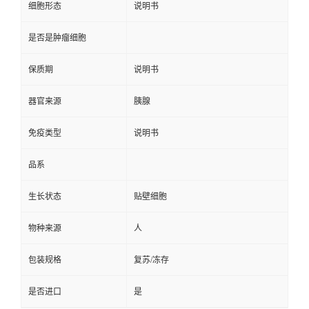
细胞形态
说明书
是否是肿瘤细胞
保质期
说明书
器官来源
胰腺
免疫类型
说明书
品系
生长状态
贴壁细胞
物种来源
人
包装规格
复苏/冻存
是否进口
是