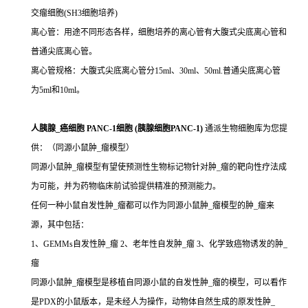
交瘤细胞(SH3细胞培养)
离心管：用途不同形态各样，细胞培养的离心管有大腹式尖底离心管和
普通尖底离心管。
离心管规格：大腹式尖底离心管分15ml、30ml、50ml.普通尖底离心管
为5ml和10ml。
人胰腺_癌细胞 PANC-1细胞 (胰腺细胞PANC-1)
通派生物细胞库为您提
供：（同源小鼠肿_瘤模型）
同源小鼠肿_瘤模型有望使预测性生物标记物针对肿_瘤的靶向性疗法成
为可能，并为药物临床前试验提供精准的预测能力。
任何一种小鼠自发性肿_瘤都可以作为同源小鼠肿_瘤模型的肿_瘤来
源，其中包括：
1、GEMMs自发性肿_瘤 2、老年性自发肿_瘤 3、化学致癌物诱发的肿_
瘤
同源小鼠肿_瘤模型是移植自同源小鼠的自发性肿_瘤的模型，可以看作
是PDX的小鼠版本，是未经人为操作，动物体自然生成的原发性肿_