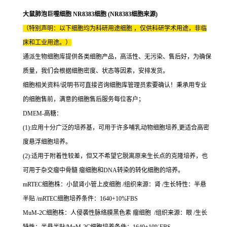
大鼠肺泡巨噬细胞 NR8383细胞 (NR8383细胞来源)
（特别声明：以下细胞均为科研用途细胞 ，仅供科研学术用途，非临
床和工业用途。）
通派生物细胞库提供各类细胞产品，高活性、无污染、售后好，为确保
质量，我们会根据细胞密度、状态等因素，安排发货。
细胞相关资料/说明书可直接咨询细胞库管理员索要确认！秉承用专业
的细胞售前，满意的细胞售后服务每位客户；
DMEM-高糖：
(1):应用十分广泛的培养基，可用于许多哺乳动物细胞培养,更适合高密
度悬浮细胞培养。
(2):适用于附着性较差，但又不希望它脱离原来生长点的克隆培养，也
可用于杂交瘤中骨髓 瘤细胞和DNA转染的转化细胞的培养。
mRTEC细胞株：小鼠肾小管上皮细胞 /组织来源：肾 /生长特性：半悬
半贴 /mRTEC细胞培养条件：1640+10%FBS
MuM-2C细胞株：人侵袭性脉络膜黑色素 瘤细胞 /组织来源：眼 /生长