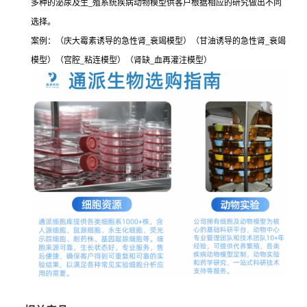
多种的泌尿及生_殖系统疾病动物模型供客户根据相应的研究做出不同
选择。
案例：（庆大霉素诱导的急性肾_衰竭模型）（甘油诱导的急性肾_衰竭
模型）（宫腔_粘连模型）（肾缺_血再灌注模型）