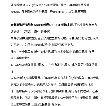
外线照射30min。(或先用75%酒精浸泡、擦拭，再用紫外线照射
30min)。凡能耐热的塑料器皿，经101.3kPa(121.3℃)高压灭菌。
大鼠肺泡巨噬细胞 NR8383细胞 (NR8383细胞来源)
通派生物细胞库为
您提供：（同源小鼠肿_瘤模型）
同源小鼠肿_瘤模型有望使预测性生物标记物针对肿_瘤的靶向性疗法成
为可能，并为药物临床前试验提供精准的预测能力。
任何一种小鼠自发性肿_瘤都可以作为同源小鼠肿_瘤模型的肿_瘤来
源，其中包括：
1、GEMMs自发性肿_瘤 2、老年性自发肿_瘤 3、化学致癌物诱发的肿_
瘤
同源小鼠肿_瘤模型是移植自同源小鼠的自发性肿_瘤的模型，可以看作
是PDX的小鼠版本，是未经人为操作，动物体自然生成的原发性肿_
瘤，能够精准的反映小鼠的遗传基因图谱和肿_瘤的组织病理学。 在某
种程度上，同源小鼠肿_瘤模型比传统的体外培养的永生细胞系肿_瘤模
型更能够准确的再现原发性的肿_瘤疾病。