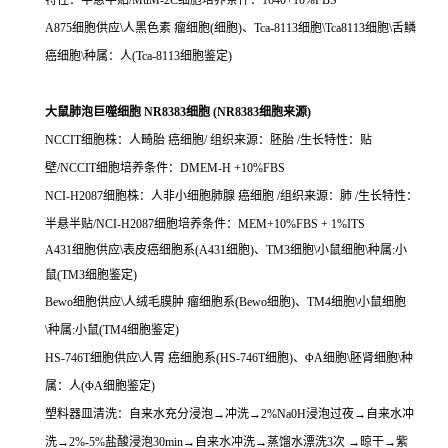
特性：半悬半贴/MuM-2C细胞培养条件：1640+10%FBS
A875细胞供应\人黑色素 瘤细胞(细胞)、Tca-8113细胞\Tca8113细胞\舌鳞
癌细胞\种属：人(Tca-8113细胞鉴定)
大鼠肺泡巨噬细胞 NR8383细胞 (NR8383细胞来源)
NCCIT细胞株：人畸胎 癌细胞/ 组织来源：胚胎 /生长特性：贴
壁/NCCIT细胞培养条件：DMEM-H +10%FBS
NCI-H2087细胞株：人非小细胞肺腺 癌细胞 /组织来源：肺 /生长特性：
半悬半贴/NCI-H2087细胞培养条件：MEM+10%FBS + 1%ITS
A431细胞供应\表皮癌细胞系(A431细胞)、TM3细胞\小鼠细胞\种属:小
鼠(TM3细胞鉴定)
Bewo细胞供应\人绒毛膜肿 瘤细胞系(Bewo细胞)、TM4细胞\小鼠细胞
\种属:小鼠(TM4细胞鉴定)
HS-746T细胞供应\人胃 癌细胞系(HS-746T细胞)、ΦA细胞\胚肾细胞\种
属：人(ΦA细胞鉴定)
塑料器皿清洗：自来水充分浸泡→冲洗→2%Na0H浸泡过夜→自来水冲
洗→2%-5%盐酸浸泡30min→自来水冲洗→蒸馏水漂洗3次 →晾干→紫