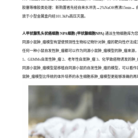
胶塞等橡胶类处理：新购置者先经自来水冲洗→2%NaOH煮沸15min→ 
放于小型金属盒内经101.3kPa高压灭菌。
人甲状腺乳头状癌细胞 NPA细胞 (甲状腺细胞NPA)
通派生物细胞库为您
同源小鼠肿_瘤模型有望使预测性生物标记物针对肿_瘤的靶向性疗法
任何一种小鼠自发性肿_瘤都可以作为同源小鼠肿_瘤模型的肿_瘤来源
1、GEMMs自发性肿_瘤 2、老年性自发肿_瘤 3、化学致癌物诱发的肿_
同源小鼠肿_瘤模型是移植自同源小鼠的自发性肿_瘤的模型，可以看作
鼠肿_瘤模型比传统的体外培养的永生细胞系肿_瘤模型更能够准确的再