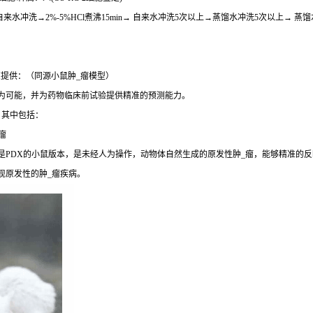
自来水冲洗→2%-5%HCl煮沸15min→ 自来水冲洗5次以上→蒸馏水冲洗5次以上→
提供：（同源小鼠肿_瘤模型）
成为可能，并为药物临床前试验提供精准的预测能力。
，其中包括：
瘤
是PDX的小鼠版本，是未经人为操作，动物体自然生成的原发性肿_瘤，能够精准的反
现原发性的肿_瘤疾病。