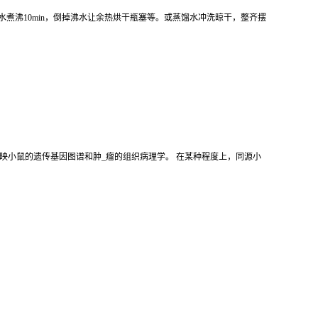
 蒸馏水煮沸10min，倒掉沸水让余热烘干瓶塞等。或蒸馏水冲洗晾干，整齐摆
映小鼠的遗传基因图谱和肿_瘤的组织病理学。 在某种程度上，同源小