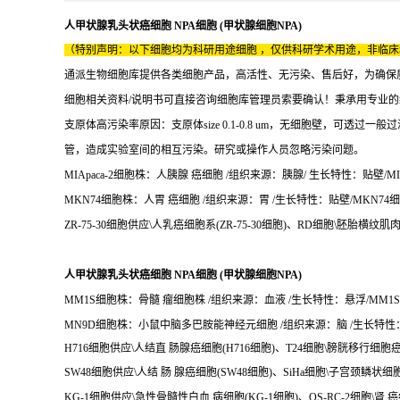
人甲状腺乳头状癌细胞 NPA细胞 (甲状腺细胞NPA)
（特别声明：以下细胞均为科研用途细胞 ，仅供科研学术用途，非临
通派生物细胞库提供各类细胞产品，高活性、无污染、售后好，为确保
细胞相关资料/说明书可直接咨询细胞库管理员索要确认！秉承用专业
支原体高污染率原因：支原体size 0.1-0.8 um，无细胞壁，可透
管，造成实验室间的相互污染。研究或操作人员忽略污染问题。
MIApaca-2细胞株：人胰腺 癌细胞 /组织来源：胰腺/ 生长特性：贴壁/MIA
MKN74细胞株：人胃 癌细胞 /组织来源：胃 /生长特性：贴壁/MKN74细胞
ZR-75-30细胞供应\人乳癌细胞系(ZR-75-30细胞)、RD细胞\胚胎横纹
人甲状腺乳头状癌细胞 NPA细胞 (甲状腺细胞NPA)
MM1S细胞株：骨髓 瘤细胞株 /组织来源：血液 /生长特性：悬浮/MM1S细
MN9D细胞株：小鼠中脑多巴胺能神经元细胞 /组织来源：脑 /生长特性：半
H716细胞供应\人结直 肠腺癌细胞(H716细胞)、T24细胞\膀胱移行细胞
SW48细胞供应\人结 肠 腺癌细胞(SW48细胞)、SiHa细胞\子宫颈鳞状细胞
KG-1细胞供应\急性骨髓性白血 病细胞(KG-1细胞)、OS-RC-2细胞\肾 癌