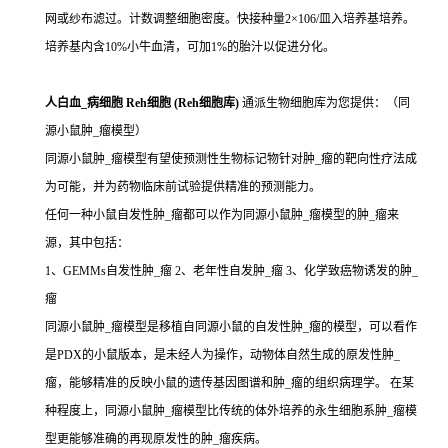
网或纱布滤过。计数调整细胞密度。快接种量2×106/皿入培养基培养。
培养基内含10%小牛血清，可加1%的胎汁以促进分化。
人白血_病细胞 Reh细胞 (Reh细胞库)
通派生物细胞库为您提供：（同
源小鼠肿_瘤模型）
同源小鼠肿_瘤模型有望使预测性生物标记物针对肿_瘤的靶向性疗法成
为可能，并为药物临床前试验提供精准的预测能力。
任何一种小鼠自发性肿_瘤都可以作为同源小鼠肿_瘤模型的肿_瘤来
源，其中包括：
1、GEMMs自发性肿_瘤 2、老年性自发肿_瘤 3、化学致癌物诱发的肿_
瘤
同源小鼠肿_瘤模型是移植自同源小鼠的自发性肿_瘤的模型，可以看作
是PDX的小鼠版本，是未经人为操作，动物体自然生成的原发性肿_
瘤，能够精准的反映小鼠的遗传基因图谱和肿_瘤的组织病理学。 在某
种程度上，同源小鼠肿_瘤模型比传统的体外培养的永生细胞系肿_瘤模
型更能够准确的再现原发性的肿_瘤疾病。