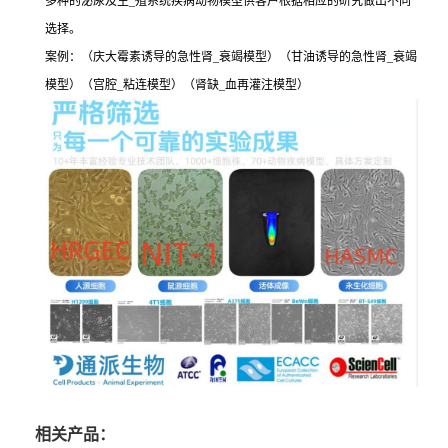
多种的泌尿及生_殖系统疾病动物模型供客户根据相应的研究做出不同
选择。
案例：（庆大霉素诱导的急性肾_衰竭模型）（甘油诱导的急性肾_衰竭
模型）（宫腔_粘连模型）（肾缺_血再灌注模型）
相关产品：