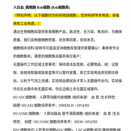
人白血_病细胞 Reh细胞 (Reh细胞库)
（特别声明：以下细胞均为科研用途细胞 ，仅供科研学术用途，非临
床和工业用途。）
通派生物细胞库提供各类细胞产品，高活性、无污染、售后好，为确保
质量，我们会根据细胞密度、状态等因素，安排发货。
细胞相关资料/说明书可直接咨询细胞库管理员索要确认！秉承用专业
的细胞售前，满意的细胞售后服务每位客户；
无菌操作工作区域注意事项：保持清洁及宽敞，必要物品，例：试管
架、吸管吸取器或吸管盒等可以暂时放置，其它实验用品用完即应移
出，以利于气流之流通；实验用品擦拭后才带入无菌操作台内。实验操
作应在台面中央无菌区域，勿在边缘之非无菌区域操作。
HUAEC细胞株：人脐带动脉内皮细胞 /组织来源： 血 管 /生长特性：
贴壁/ HUAEC细胞培养条件：DMEM-H +10%FBS
HUASMC细胞株： 人脐动脉血 管平滑肌细胞 /组织来源： 血 管 /生长
特性： 贴壁 / HUASMC细胞培养条件：MEM+10%FBS
HSC细胞供应\人肝星状细胞(HSC细胞)、LNCaP细胞\前列 腺癌细胞\种