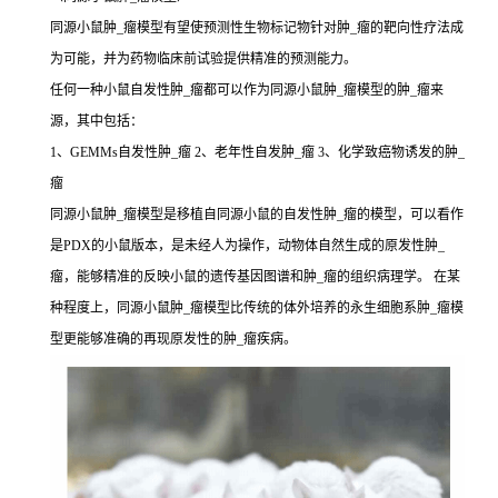
同源小鼠肿_瘤模型有望使预测性生物标记物针对肿_瘤的靶向性疗法成
为可能，并为药物临床前试验提供精准的预测能力。
任何一种小鼠自发性肿_瘤都可以作为同源小鼠肿_瘤模型的肿_瘤来
源，其中包括：
1、GEMMs自发性肿_瘤 2、老年性自发肿_瘤 3、化学致癌物诱发的肿_
瘤
同源小鼠肿_瘤模型是移植自同源小鼠的自发性肿_瘤的模型，可以看作
是PDX的小鼠版本，是未经人为操作，动物体自然生成的原发性肿_
瘤，能够精准的反映小鼠的遗传基因图谱和肿_瘤的组织病理学。 在某
种程度上，同源小鼠肿_瘤模型比传统的体外培养的永生细胞系肿_瘤模
型更能够准确的再现原发性的肿_瘤疾病。