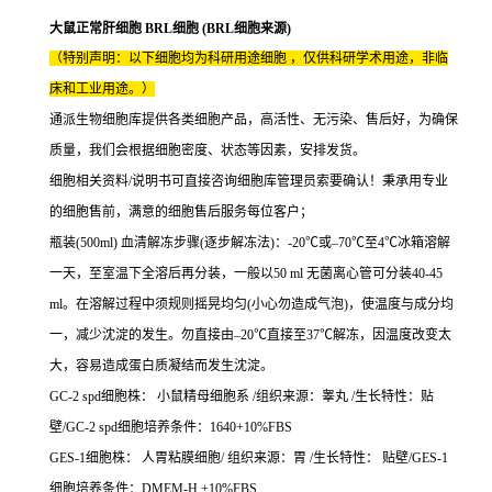
大鼠正常肝细胞 BRL细胞 (BRL细胞来源)
（特别声明：以下细胞均为科研用途细胞 ，仅供科研学术用途，非临
床和工业用途。）
通派生物细胞库提供各类细胞产品，高活性、无污染、售后好，为确保
质量，我们会根据细胞密度、状态等因素，安排发货。
细胞相关资料/说明书可直接咨询细胞库管理员索要确认！秉承用专业
的细胞售前，满意的细胞售后服务每位客户；
瓶装(500ml) 血清解冻步骤(逐步解冻法)：-20℃或–70℃至4℃冰箱溶解
一天，至室温下全溶后再分装，一般以50 ml 无菌离心管可分装40-45
ml。在溶解过程中须规则摇晃均匀(小心勿造成气泡)，使温度与成分均
一，减少沈淀的发生。勿直接由–20℃直接至37℃解冻，因温度改变太
大，容易造成蛋白质凝结而发生沈淀。
GC-2 spd细胞株： 小鼠精母细胞系 /组织来源：睾丸 /生长特性：贴
壁/GC-2 spd细胞培养条件：1640+10%FBS
GES-1细胞株： 人胃粘膜细胞/ 组织来源：胃 /生长特性： 贴壁/GES-1
细胞培养条件：DMEM-H +10%FBS