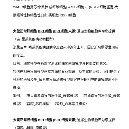
WML2细胞复苏/小鼠肺 成纤维细胞(WML2细胞)、(RBL-1细胞鉴定)大
鼠嗜碱性粒细胞性白血 病细胞 RBL-1细胞
大鼠正常肝细胞 BRL细胞 (BRL细胞来源)
通派生物细胞库为您提供：
（泌_尿系统疾病动物模型）
泌尿及生_殖系统疾病致病率及致死率连年上升，因此迫切需要发现新
的疗法。
目前，动物模型在药效学测试的临床前研究中具有重要的意义。
凭借在相关疾病模型建立方面的专业知识，及丰富的经验，我们提供了
多种的泌尿及生_殖系统疾病动物模型供客户根据相应的研究做出不同
选择。
案例：（庆大霉素诱导的急性肾_衰竭模型）（甘油诱导的急性肾_衰竭
模型）（宫腔_粘连模型）（肾缺_血再灌注模型）
大鼠正常肝细胞 BRL细胞 (BRL细胞来源)
通派生物细胞库为您提供：
（同源小鼠肿_瘤模型）