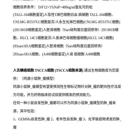
细胞培养条件： D/F12+1%NaP+400ng/ml氢化可的松
(TALL-104细胞鉴定)人急性T淋巴细胞白血 病细胞 TALL-104细胞、
CNLMG-B5537LC细胞复苏/人永生化淋巴细胞(CNLMG-B5537LC细胞)
(293 001B细胞鉴定)人胚肾细胞（Sars结构蛋白基因修饰）293 001B细
胞、HLCL 14C1细胞复苏/人类淋巴母细胞瘤细胞(HLCL 14C1细胞)
(93sars181A细胞鉴定)人胚肾细胞（Sars结构蛋白基因修饰）
293sars181A细胞、(A498细胞鉴定)人肾 癌细胞 A498细胞
人舌鳞癌细胞 TSCCA细胞 (TSCCA细胞来源)
通派生物细胞库为您提
供：（同源小鼠肿_瘤模型）
同源小鼠肿_瘤模型有望使预测性生物标记物针对肿_瘤的靶向性疗法成
为可能，并为药物临床前试验提供精准的预测能力。
任何一种小鼠自发性肿_瘤都可以作为同源小鼠肿_瘤模型的肿_瘤来
源，其中包括：
1、GEMMs自发性肿_瘤 2、老年性自发肿_瘤 3、化学致癌物诱发的肿_
瘤