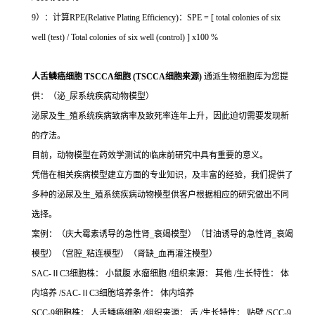
9）：计算RPE(Relative Plating Efficiency)：SPE = [ total colonies of six
well (test) / Total colonies of six well (control) ] x100 %
人舌鳞癌细胞 TSCCA细胞 (TSCCA细胞来源)
通派生物细胞库为您提
供：（泌_尿系统疾病动物模型）
泌尿及生_殖系统疾病致病率及致死率连年上升，因此迫切需要发现新
的疗法。
目前，动物模型在药效学测试的临床前研究中具有重要的意义。
凭借在相关疾病模型建立方面的专业知识，及丰富的经验，我们提供了
多种的泌尿及生_殖系统疾病动物模型供客户根据相应的研究做出不同
选择。
案例：（庆大霉素诱导的急性肾_衰竭模型）（甘油诱导的急性肾_衰竭
模型）（宫腔_粘连模型）（肾缺_血再灌注模型）
SAC-ⅡC3细胞株： 小鼠腹 水瘤细胞 /组织来源： 其他 /生长特性： 体
内培养 /SAC-ⅡC3细胞培养条件： 体内培养
SCC-9细胞株： 人舌鳞癌细胞 /组织来源： 舌 /生长特性： 贴壁 /SCC-9