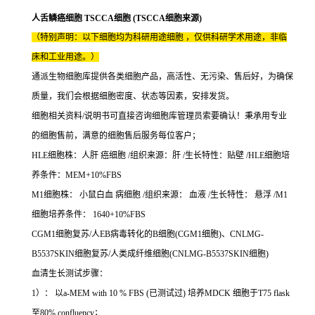
人舌鳞癌细胞 TSCCA细胞 (TSCCA细胞来源)
（特别声明：以下细胞均为科研用途细胞 ，仅供科研学术用途，非临
床和工业用途。）
通派生物细胞库提供各类细胞产品，高活性、无污染、售后好，为确保
质量，我们会根据细胞密度、状态等因素，安排发货。
细胞相关资料/说明书可直接咨询细胞库管理员索要确认！秉承用专业
的细胞售前，满意的细胞售后服务每位客户；
HLE细胞株：人肝 癌细胞 /组织来源：肝 /生长特性：贴壁 /HLE细胞培
养条件：MEM+10%FBS
M1细胞株： 小鼠白血 病细胞 /组织来源： 血液 /生长特性： 悬浮 /M1
细胞培养条件： 1640+10%FBS
CGM1细胞复苏/人EB病毒转化的B细胞(CGM1细胞)、CNLMG-
B5537SKIN细胞复苏/人类成纤维细胞(CNLMG-B5537SKIN细胞)
血清生长测试步骤：
1）： 以a-MEM with 10 % FBS (已测试过) 培养MDCK 细胞于T75 flask
至80% confluency；