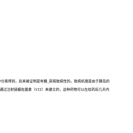
mogenes）中分离得到，后来被证明是有糖_尿病致病性的。致病机理是由于胰岛的
是通过注射链脲佐菌素（STZ）来建立的，这种药物可以在给药后几天内