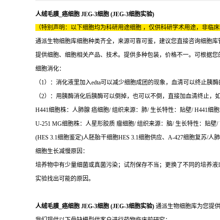
人绒毛膜_癌细胞 JEG-3细胞 (JEG-3细胞实验)
（特别声明：以下细胞均为科研用途细胞 ，仅供科研学术用途，非临
通派生物细胞库细胞种类齐全，来源可靠可鉴，建议您直接咨询细胞库
提供细胞、细胞相关产品、技术。提供多种包装，价格不一。可根据您
细胞消化：
（1）：消化液里加入edta可以减少细胞成团的现象，血清可以终止胰酶
（2）：用胰酶消化后胰酶可以倒掉，也可以不倒，直接加血清终止，如
H441细胞株：人肺腺 癌细胞/ 组织来源：肺/ 生长特性：贴壁/ H441细胞培
U-251 MG细胞株：人星形胶质 瘤细胞/ 组织来源：脑/ 生长特性：贴壁/ U
(HES 3.1细胞鉴定)人胚胎干细胞HES 3.1细胞供应、A-427细胞复苏/人肺 
细胞生长减慢原因：
培养物中有少量细菌或真菌污染；试剂保存不当；更换了不同的培养液
实验找出可能的原因。
人绒毛膜_癌细胞 JEG-3细胞 (JEG-3细胞实验)
通派生物细胞库为您提