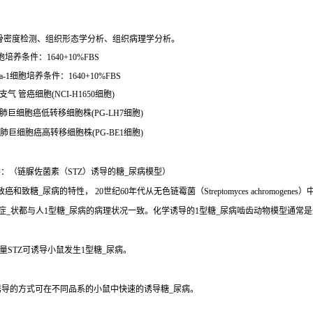
骨密度检测、组织形态学分析、组织病理学分析。
培养条件：1640+10%FBS
1细胞培养条件：1640+10%FBS
气 管癌细胞(NCI-H1650细胞)
人肺巨细胞癌低转移细胞株(PG-LH7细胞)
人肺巨细胞癌高转移细胞株(PG-BE1细胞)
：（链脲佐菌素（STZ）诱导的糖_尿病模型）
、致癌和致糖_尿病的特性， 20世纪60年代从无色链霉菌（Streptomyces achro
些症_状都与人1型糖_尿病的病理状况一致。化学诱导的1型糖_尿病啮齿动物模型通常
STZ可诱导小鼠发生1型糖_尿病。
诱导的方式可在不同品系的小鼠中快速的诱导糖_尿病。