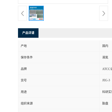
产品详请
产地
国内
保存条件
液氮
品牌
ATCC
JEG-3
货号
用途
科研实
组织来源
胎盘