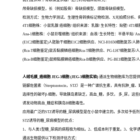
我们提供以下骨缺模型供客户进行药物临床前研究：
颅骨缺损模型，长（例如股骨）骨缺损模型，颌面骨缺损模型。
检测方式：生物力学测试、生理性骨转换标记物检测、X光拍照分析、
4T1细胞株：小鼠乳腺 癌细胞/ 组织来源：乳腺/ 生长特性：贴壁/ 4T1细胞
Ana-1细胞株：小鼠巨噬细胞/ 组织来源：血液/ 生长特性：半悬半贴/ Ana-
(E1C2细胞鉴定)人胚胎干细胞E1C2细胞供应、NCI-H1650细胞复苏/人肺支
(Rca-T细胞鉴定)鼠舌黏膜鳞癌细胞Rca-T细胞供应、PG-LH7细胞复苏/
(Rca-B细胞鉴定)鼠颊黏膜鳞癌细胞Rca-B细胞供应、PG-BE1细胞复苏/
人绒毛膜_癌细胞 JEG-3细胞 (JEG-3细胞实验)
通派生物细胞库为您提供
链脲佐菌素（Streptozotocin，STZ）是一种广谱抗生素，具有抗肿_瘤
选择性的破坏β-细胞，导致胰岛素缺乏，高血_糖，多饮， 多_尿，这
诱发动物高血_糖症和胰岛B细胞毒性。
应用最广泛的STZ诱导的糖_尿病模型是在小鼠中建立的。多次给予低剂量
STZ诱导的糖_尿病模型的优点：
1、与人类1型糖_尿病的病程极为相似。2、低成本利于重复。3、化学
通派生物提供以下检测评估方式：