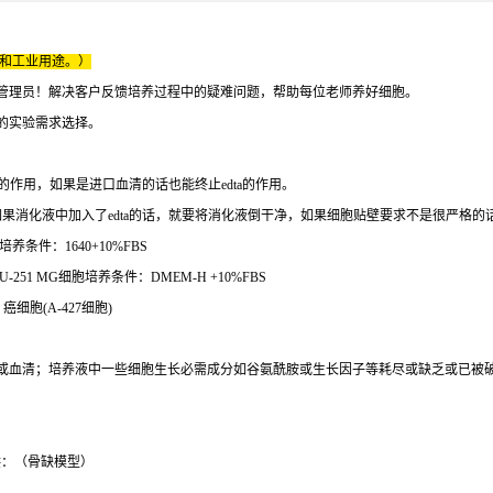
床和工业用途。）
管理员！解决客户反馈培养过程中的疑难问题，帮助每位老师养好细胞。
的实验需求选择。
的作用，如果是进口血清的话也能终止edta的作用。
果消化液中加入了edta的话，就要将消化液倒干净，如果细胞贴壁要求不是很严格的
养条件：1640+10%FBS
-251 MG细胞培养条件：DMEM-H +10%FBS
癌细胞(A-427细胞)
或血清；培养液中一些细胞生长必需成分如谷氨酰胺或生长因子等耗尽或缺乏或已被
供：（骨缺模型）